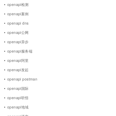
openapi检测
openapi案例
openapi dns
openapi公网
openapi异步
openapi服务端
openapi阿里
openapi发起
openapi postman
openapi国际
openapi听悟
openapi地域