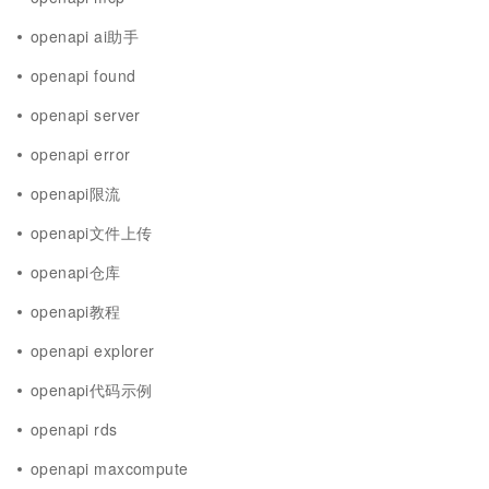
openapi ai助手
openapi found
openapi server
openapi error
openapi限流
openapi文件上传
openapi仓库
openapi教程
openapi explorer
openapi代码示例
openapi rds
openapi maxcompute