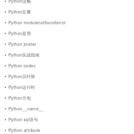
Python流畅
Python豆瓣
Python modulenotfounderror
Python是用
Python jmeter
Python实战指南
Python codec
Python贝叶斯
Python运行时
Python方包
Python__name__
Python sql语句
Python attribute