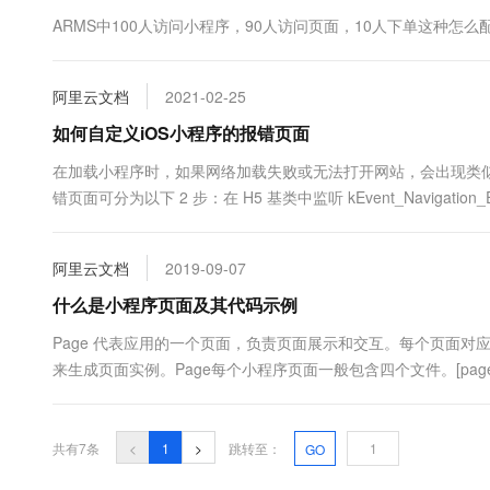
10 分钟在聊天系统中增加
专有云
ARMS中100人访问小程序，90人访问页面，10人下单这种怎么
阿里云文档
2021-02-25
如何自定义iOS小程序的报错页面
在加载小程序时，如果网络加载失败或无法打开网站，会出现类
错页面可分为以下 2 步：在 H5 基类中监听 kEvent_Navigation_Erro
阿里云文档
2019-09-07
什么是小程序页面及其代码示例
Page 代表应用的一个页面，负责页面展示和交互。每个页面
来生成页面实例。Page每个小程序页面一般包含四个文件。[pageName].j
共有7条
<
1
>
跳转至：
GO