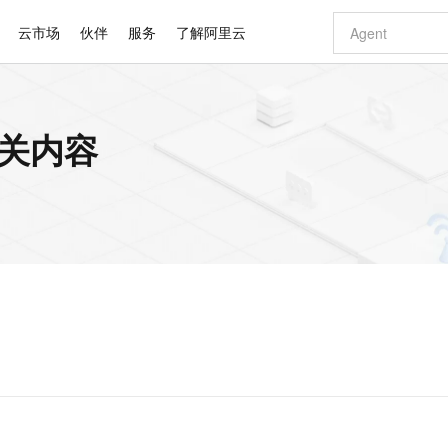
云市场
伙伴
服务
了解阿里云
AI 特惠
数据与 API
成为产品伙伴
企业增值服务
最佳实践
价格计算器
AI 场景体
基础软件
产品伙伴合
阿里云认证
市场活动
配置报价
大模型
相关内容
自助选配和估算价格
步到位
智启 AI 普惠权益
产品生态集成认证中心
企业支持计划
云上春晚
域名与网站
Qwen Audio：打造专属 AI 语音助手
千问官方 MaaS 平台，为开发者和 Agent 而生，新用户赠送 1 亿 + tokens 额度
一句话生成原生
AI Coding
阿里云Maa
2026 阿里云
云服务器 E
为企业打
数据集
Windows
大模型认证
模型
NEW
NEW
格式还原
值低价云产品抢先购
至高享 1亿+免费 tokens，加速 Al 应用落地
提供智能易用的域名与建站服务
Qwen-Audio-3.0-Realtime 端到端实时语音角色扮演
输入一句话想法,
智能编程，一键
安全可靠、
产品生态伙伴
专家技术服务
云上奥运之旅
弹性计算合作
阿里云中企出
手机三要素
宝塔 Linux
全部认证
价格优势
开源旗舰模型
即刻拥有 DeepSeek-V4-Pro
阿里云 OPC 创新助力计划
千问大模型
一键部署幻兽
AI 电商营销
对象存储 O
大模型
产品生态伙伴工作台
企业增值服务台
云栖战略参考
云存储合作计
云栖大会
身份实名认证
CentOS
训练营
推动算力普惠，释放技术红利
最高返9万
真正可用的 1M 上下文,一次完成代码全链路开发
快速构建应用程序和网站，即刻迈出上云第一步
轻松解锁专属 DeepSeek-V4-Pro
至高百万元 Token 补贴，加速一人公司成长
多元化、高性能、安全可靠的大模型服务
一键购买专属
从图文生成到
云上的中国
数据库合作计
活动全景
短信
Docker
图片和
自进化智能体
5 分钟轻松部署专属 QwenPaw
Token Plan 模型订阅计划
数字证书管理服务（原SSL证书）
高效搭建 AI
AI 广告创作
无影云电脑
企业成长
NEW
HOT
信息公告
看见新力量
云网络合作计
OCR 文字识别
JAVA
越聪明
证享300元代金券
全托管，含MySQL、PostgreSQL、SQL Server、MariaDB多引擎
Qwen3.8-Max 首发尝鲜，限时加量 10 倍，夜间低至2折
实现全站HTTPS，呈现可信的WEB访问
从聊天伙伴进化为能主动干活的本地数字员工
图文、视频一
随时随地安
Kimi-K3
HappyHors
NEW
魔搭 Mode
loud
服务实践
官网公告
Kimi 最新旗舰模型，长程编程与推理利器
让文字生成流
金融模力时刻
Salesforce O
版
发票查验
全能环境
Claude Code + GStack 打造工程团队
千问办公，限时限量积分加倍
Qoder
低代码高效构
AI 建站
短信服务
型
NEW
作计划
计划
创新中心
魔搭 ModelSc
健康状态
理服务
让AI从“聊天伙伴”进化为能干活的“数字员工”
安装技能 GStack，拥有专属 AI 工程团队
你的AI工作搭子，覆盖日常办公高频场景
面向真实软件的智能体编程平台
0 代码专业建
客户案例
天气预报查询
操作系统
Deepseek-v4-pro
HappyHors
态合作计划
态智能体模型
旗舰 MoE 大模型，百万上下文与顶尖推理能力
图生视频，流
同享
万小智 AI 建站低至 15元/月
Qoder CN
AI 短剧/漫剧
云原生数据库 
快递物流查询
WordPress
成为服务伙
高校合作
点，立即开启云上创新
覆盖公网/内网、递归/权威、移动APP等全场景解析服务
送.CN域名，送备案服务码
基于千问大模型等，支持代码智能生成、研发智能问答
AI助力短剧
GLM-5.2
Wan2.7-T
Ubuntu