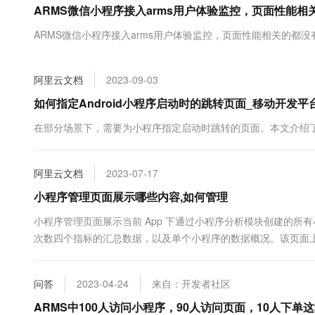
ARMS微信小程序接入arms用户体验监控，页面性能
大数据开发治理平台 Data
AI 产品 免费试用
网络
安全
云开发大赛
Tableau 订阅
1亿+ 大模型 tokens 和 
ARMS微信小程序接入arms用户体验监控，页面性能相关的都
可观测
入门学习赛
中间件
AI空中课堂在线直播课
云防火墙
140+云产品 免费试用
大模型服务
上云与迁云
云原生的云上边界网络安全
产品新客免费试用，最长1
数据库
阿里云文档
2023-09-03
生态解决方案
千问AI平台-Token Plan
企业出海
大模型ACA认证体验
如何指定Android小程序启动时的跳转页面_移动开发平台 m
大数据计算
助力企业全员 AI 认知与能
行业生态解决方案
政企业务
在部分场景下，需要为小程序指定启动时跳转的页面。本文介绍
媒体服务
千问AI平台-模型体验
开发者生态解决方案
在线体验全尺寸、多种模态
企业服务与云通信
AI 开发和 AI 应用解决
阿里云文档
2023-07-17
Happy 系列大模型
域名与网站
小程序管理页面展示哪些内容,如何管理
终端用户计算
小程序管理页面展示当前 App 下通过小程序分析模块创建的
次数四个指标的汇总数据，以及单个小程序的数据概况。该页面
Serverless
大模型解决方案
开发工具
快速部署 Dify，高效搭建 
问答
2023-04-24
来自：开发者社区
迁移与运维管理
ARMS中100人访问小程序，90人访问页面，10人下单