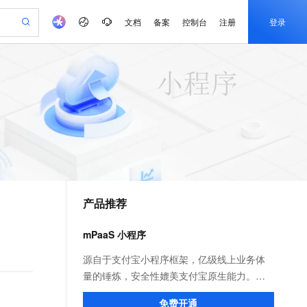
文档
备案
控制台
注册
登录
验
作计划
器
AI 活动
专业服务
服务伙伴合作计划
开发者社区
加入我们
产品动态
服务平台百炼
阿里云 OPC 创新助力计划
一站式生成采购清单，支持单品或批量购买
可编辑精美 PPT 文稿
S产品伙伴计划（繁花）
峰会
CS
造的大模型服务与应用开发平台
Agency Agents：拥有专属领域专家
AI 生产力先锋
Al MaaS 服务伙伴赋能合作
域名
博文
Careers
至高可申请百万元
Qwen3.8-Max 模型上线
 轻松生成专业的 PPT
开启高性价比 AI 编程新体验
弹性可伸缩的云计算服务
先锋实践拓展 AI 生产力的边界
多领域专家智能体,一键组建 AI 虚拟交付团队
Token 补贴，五大权
计划
海大会
伙伴信用分合作计划
商标
问答
社会招聘
益加速 OPC 成功
帕鲁游戏服务器
SS
HappyHorse 打造一站式影视创作平台
飞天发布时刻
HOT
Open Search 向量检索版支
划
备案
电子书
校园招聘
联机服务器，轻松开启游戏
视频创作，一键激活电商全链路生产力
稳定、安全、高性价比、高性能的云存储服务
所见，即是所愿
持视频检索 Pipeline 功能
可视化编排打通从文字构思到成片全链路闭环
更多支持
划
公司注册
镜像站
视频生成
语音识别与合成
 智能体与工作流应用
漫剧工坊：一站式动画创作平台
AI 实训营
应用身份服务 (IDaaS)
合作伙伴培训与认证
产品推荐
划
上云迁移
站生成，高效打造优质广告素材
全接入的云上超级电脑
通过阿里云百炼高效搭建AI应用,助力高效开发
快速生产连贯的高质量长漫剧
从基础到进阶，Agent 创客手把手教你
OpenClaw 管理能力上线
e-1.1-T2V
Qwen3-TTS-Flash
lScope
我要反馈
查询合作伙伴
畅细腻的高质量视频
离线语音合成大模型，多语言方言自适应，低延迟高稳定
n Alibaba Cloud ISV 合作
代维服务
建企业门户网站
10 分钟搭建微信、支付宝小程序
mPaaS 小程序
MaxCompute MaxFrame 提
创新加速
ope
登录合作伙伴管理后台
我要建议
站，无忧落地极速上线
以可视化方式快速构建移动和 PC 门户网站
国内短信简单易用，安全可靠，秒级触达，全球覆盖200+国家和地区。
高效部署网站，快速应用到小程序
供自动弹性内存功能
e-1.1-I2V
Cosyvoice-V3-Flash
源自于支付宝小程序框架，亿级线上业务体
安全
畅自然，细节丰富
高表现力语音合成大模型，语音克隆听感自然
我要投诉
PolarDB
量的锤炼，安全性媲美支付宝原生能力。不
上云场景组合购
Milvus 弹性伸缩功能新增节
伴
漫剧创作，剧本、分镜、视频高效生成
100%兼容MySQL、PostgreSQL，兼容Oracle，支持集中和分布式
覆盖90%+业务场景，专享组合折扣价
点支持范围
仅面向自有 App 投放小程序，更可快速构建
2V
VPN
Fun-ASR
免费开通