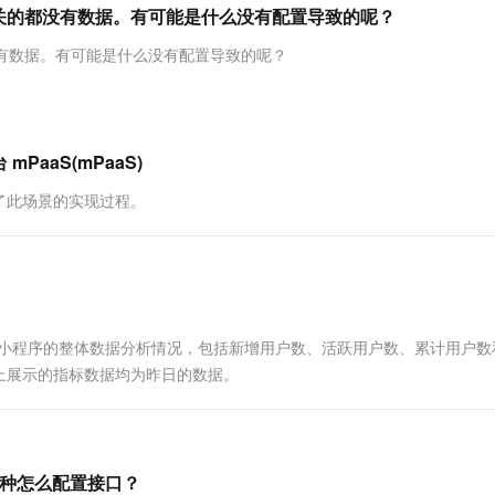
服务生态伙伴
视觉 Coding、空间感知、多模态思考等全面升级
1M上下文，专为长程任务能力而生
云工开物
相关的都没有数据。有可能是什么没有配置导致的呢？
企业应用
Works
Night Plan 支持 Qwen 3.8-Max
云原生大数据计算服务 MaxCompute
AI 办公
容器服务 Kub
NEW
Red Hat
30+ 款产品免费体验
Data Agent 驱动的一站式 Data+AI 开发治理平台
夜间 5 折，Qwen/Meoo/TokenPlan 客户专享
面向分析的企业级SaaS模式云数据仓库
AI智能应用
提供一站式管
科研合作
没有数据。有可能是什么没有配置导致的呢？
ERP
堂（旗舰版）
SUSE
智能客服
AI 应用构建
大模型原生
CRM
防护产品
2个月
自动承接线索
建站小程序
Qoder
大模型服务平台百炼-应用模版
OA 办公系统
HOT
NEW
PaaS(mPaaS)
面向真实软件
个人版上线、团队版降价；千问3.8-Max首发发尝鲜
丰富多元化的应用模版和解决方案
力提升
财税管理
模板建站
了此场景的实现过程。
万有无界
大模型服务平台百炼-智能体
400电话
定制建站
的模型效果
灵活可视化地构建企业级 Agent
方案
广告营销
模板小程序
秒悟
人工智能平台 PAI
定制小程序
云端极速 AI 
新一代 AI 视频生成模型，深度适配广告营销等场景
AI Native 的算法工程平台，一站式完成建模、训练、推理服务部署
APP 开发
所有小程序的整体数据分析情况，包括新增用户数、活跃用户数、累计用户数
上展示的指标数据均为昨日的数据。
建站系统
AI 应用
10分钟微调：让0.6B模型媲美235B模
多模态数据信
型
依托云原生高可用架构,实现Dify私有化部署
这种怎么配置接口？
用1%尺寸在特定领域达到大模型90%以上效果