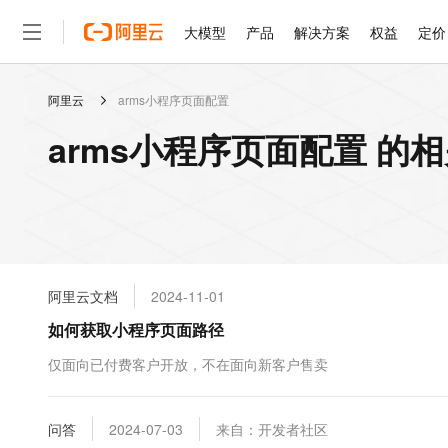
大模型
产品
解决方案
权益
定价
阿里云
arms小程序页面配置
大模型
产品
解决方案
权益
定价
云市场
伙伴
服务
了解阿里云
精选产品
精选解决方案
普惠上云
产品定价
精选商城
成为销售伙伴
售前咨询
为什么选择阿里云
千问AI平台
arms小程序页面配置 的
了解云产品的定价详情
大模型服务平台百炼
睿译宝，AI翻译排版一
普惠上云 官方力荐
分销伙伴
在线服务
网站建设
什么是云计算
大
大模型服务与应用平台
上传文档即自动完成翻译和
云服务器38元/年起，超
咨询伙伴
多端小程序
技术领先
云上成本管理
售后服务
轻量应用服务器
GLM-5.2：长任务时代
官方推荐返现计划
大模型
精选产品
精选解决方案
Salesforce 国际版订阅
稳定可靠
管理和优化成本
推荐新用户得奖励，单订单
销售伙伴合作计划
自助服务
友盟天域
安全合规
人工智能与机器学习
AI
文本生成
云数据库 RDS
Hermes Agent，打造
云工开物
无影生态合作计划
在线服务
阿里云文档
2024-11-01
观测云
分析师报告
自主进化，持久记忆，越用
高校专属算力普惠，学生认
计算
互联网应用开发
Qwen3.8-Max
HOT
Salesforce On Alibaba C
工单服务
如何获取小程序页面路径
智能体时代全能旗舰模型
Tuya 物联网平台阿里云
研究报告与白皮书
人工智能平台 PAI
快速拥有专属 OpenClaw
大模
Consulting Partner 合
大数据
容器
免费试用
短信专区
一站式AI开发、训练和推
仅面向已付费客户开放，不在面向新客户售卖
蓝凌 OA
Qwen3.7-Plus
AI 大模型销售与服务生
现代化应用
存储
天池大赛
能看、能想、能动手的多模
云解析DNS
解决方案免费试用 新老
电子合同
最高领取价值200元试用
安全
问答
网络与CDN
2024-07-03
来自：开发者社区
AI 算法大赛
Qwen3-VL-Plus
畅捷通