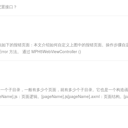
一个 AI 助手
超强辅助，Bol
配置接口？
即刻拥有 DeepSeek-R1 满血版
在企业官网、通讯软件中为客户提供 AI 客服
多种方案随心选，轻松解锁专属 DeepSeek
似如下的报错页面：本文介绍如何自定义上图中的报错页面。操作步骤自
r 方法。 通过 MPH5WebViewController ()
对应一个子目录，一般有多少个页面，就有多少个子目录。它也是一个构造
s：页面逻辑。[pageName].js[pageName].axml：页面结构。[pa.