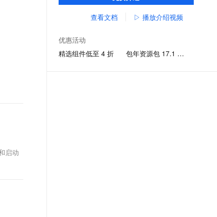
打包，覆盖支付宝、淘宝、钉钉等应用。
文戏情感细腻自然，动作戏激烈拳拳到肉，实现更强表演能力
支持中英文自由切换，具备更强的噪声鲁棒性
ernetes 版 ACK
云聚AI 严选权益
AI 原生数据库服务发布
SSL 证书
查看文档
▷ 播放介绍视频
，一键激活高效办公新体验
理容器应用的 K8s 服务
精选AI产品，从模型到应用全链提效
Agent 数据网关
堡垒机
AI 用量加速计划
云原生数据库 PolarDB
优惠活动
应用
防火墙
、识别商机，让客服更高效、服务更出色。
新老同享，达量后返
Agentic Database 发布
精选组件低至 4 折
包年资源包 17.1 元起
千问办公
主机安全
NEW
的智能体编程平台
一站式AI生产力平台
AI 应用及服务市场
伶鹊
企业级人与Agent协作平台，接入和调度多个数字员工
智能客服平台，对话机器人、对话分析、智能外呼
AI 应用
大模型服务平台百炼 - 全妙
大模型
应用创作平台
多模态内容创作工具，已接入 DeepSeek
自然语言处理
和启动
数据标注
机器学习
息提取
与 AI 智能体进行实时音视频通话
从文本、图片、视频中提取结构化的属性信息
构建支持视频理解的 AI 音视频实时通话应用