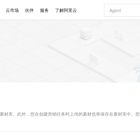
云市场
伙伴
服务
了解阿里云
AI 特惠
数据与 API
成为产品伙伴
企业增值服务
最佳实践
价格计算器
AI 场景体
基础软件
产品伙伴合
阿里云认证
市场活动
配置报价
大模型
自助选配和估算价格
新方式
睿译宝，AI翻译排版一步到位
智启 AI 普惠权益
产品生态集成认证中心
企业支持计划
云上春晚
域名与网站
千问官方 MaaS 平台，为开发者和 Agent 而生，新用户赠送 1 亿 + tokens 额度
Qwen Aud
AI Coding
阿里云Maa
2026 阿里云
云服务器 E
为企业打
数据集
Windows
大模型认证
模型
NEW
NEW
交付可用成果
值低价云产品抢先购
上传文档即自动完成翻译和格式还原
至高享 1亿+免费 tokens，加速 Al 应用落地
提供智能易用的域名与建站服务
智能编程，一键
安全可靠、
产品生态伙伴
专家技术服务
云上奥运之旅
弹性计算合作
阿里云中企出
手机三要素
宝塔 Linux
全部认证
价格优势
有专属领域专家
GLM-5.2：长任务时代开源旗舰模型
阿里云 OPC 创新助力计划
千问大模型
即刻拥有 DeepS
AI 电商营销
对象存储 O
大模型
产品生态伙伴工作台
企业增值服务台
云栖战略参考
云存储合作计
云栖大会
身份实名认证
CentOS
训练营
推动算力普惠，释放技术红利
最高返9万
多领域专家智能体,一键组建 AI 虚拟交付团队
快速构建应用程序和网站，即刻迈出上云第一步
至高百万元 Token 补贴，加速一人公司成长
多元化、高性能、安全可靠的大模型服务
真正可用的 1M 上下文,一次完成代码全链路开发
轻松解锁专属 Dee
从图文生成到
云上的中国
数据库合作计
活动全景
短信
Docker
图片和
站式影视创作平台
Hermes Agent，打造自进化智能体
Token Plan 模型订阅计划
数字证书管理服务（原SSL证书）
5 分钟轻松部署
AI 广告创作
无影云电脑
企业成长
NEW
信息公告
看见新力量
云网络合作计
OCR 文字识别
JAVA
证享300元代金券
可视化编排打通从文字构思到成片全链路闭环
全托管，含MySQL、PostgreSQL、SQL Server、MariaDB多引擎
自主进化，持久记忆，越用越聪明
Qwen3.8-Max 首发尝鲜，限时加量 10 倍，夜间低至2折
实现全站HTTPS，呈现可信的WEB访问
图文、视频一
随时随地安
Kimi-K3
HappyHors
NEW
魔搭 Mode
loud
服务实践
官网公告
Kimi 最新旗舰模型，长程编程与推理利器
让文字生成流
金融模力时刻
Salesforce O
版
发票查验
全能环境
Claude Code + GStack 打造工程团队
千问办公，限时限量积分加倍
Qoder
低代码高效构
AI 建站
短信服务
型
NEW
作计划
计划
创新中心
魔搭 ModelSc
健康状态
理服务
让AI从“聊天伙伴”进化为能干活的“数字员工”
安装技能 GStack，拥有专属 AI 工程团队
你的AI工作搭子，覆盖日常办公高频场景
面向真实软件的智能体编程平台
0 代码专业建
时的素材库。此外，您在创建营销任务时上传的素材也将保存在素材库中。
客户案例
天气预报查询
操作系统
Deepseek-v4-pro
HappyHors
态合作计划
态智能体模型
旗舰 MoE 大模型，百万上下文与顶尖推理能力
图生视频，流
同享
万小智 AI 建站低至 15元/月
Qoder CN
AI 短剧/漫剧
云原生数据库 
快递物流查询
WordPress
成为服务伙
高校合作
点，立即开启云上创新
覆盖公网/内网、递归/权威、移动APP等全场景解析服务
送.CN域名，送备案服务码
基于千问大模型等，支持代码智能生成、研发智能问答
AI助力短剧
GLM-5.2
Wan2.7-T
Ubuntu