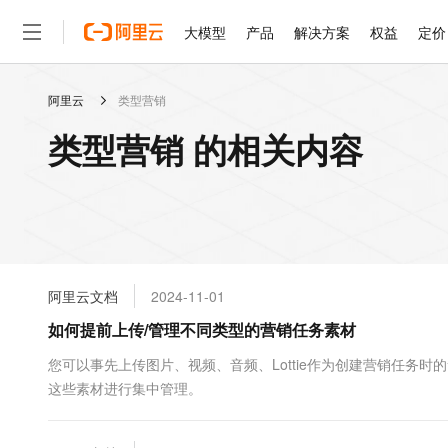
大模型
产品
解决方案
权益
定价
阿里云
类型营销
大模型
产品
解决方案
权益
定价
云市场
伙伴
服务
了解阿里云
精选产品
精选解决方案
普惠上云
产品定价
精选商城
成为销售伙伴
售前咨询
为什么选择阿里云
千问AI平台
类型营销 的相关内容
了解云产品的定价详情
大模型服务平台百炼
千问办公，解锁你的工作
普惠上云 官方力荐
分销伙伴
在线服务
网站建设
什么是云计算
大
大模型服务与应用平台
企业级Agent产品，直接
云服务器38元/年起，超
咨询伙伴
多端小程序
技术领先
云上成本管理
售后服务
轻量应用服务器
Agency Agents：拥
官方推荐返现计划
大模型
精选产品
精选解决方案
Salesforce 国际版订阅
稳定可靠
管理和优化成本
推荐新用户得奖励，单订单
销售伙伴合作计划
自助服务
友盟天域
安全合规
人工智能与机器学习
AI
文本生成
云数据库 RDS
HappyHorse 打造一
云工开物
无影生态合作计划
在线服务
阿里云文档
2024-11-01
观测云
分析师报告
高校专属算力普惠，学生认
计算
互联网应用开发
Qwen3.8-Max
HOT
Salesforce On Alibaba C
工单服务
如何提前上传/管理不同类型的营销任务素材
智能体时代全能旗舰模型
Tuya 物联网平台阿里云
研究报告与白皮书
人工智能平台 PAI
快速拥有专属 OpenClaw
大模
Consulting Partner 合
大数据
容器
免费试用
短信专区
一站式AI开发、训练和推
您可以事先上传图片、视频、音频、Lottie作为创建营销任务
蓝凌 OA
Qwen3.7-Plus
AI 大模型销售与服务生
现代化应用
这些素材进行集中管理。
存储
天池大赛
能看、能想、能动手的多模
云解析DNS
解决方案免费试用 新老
电子合同
最高领取价值200元试用
安全
网络与CDN
AI 算法大赛
Qwen3-VL-Plus
畅捷通