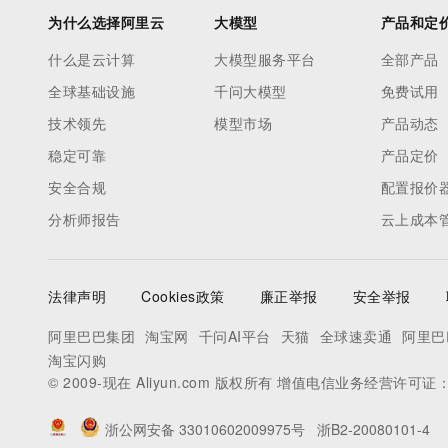
为什么选择阿里云
大模型
产品和定
什么是云计算
大模型服务平台
全部产品
全球基础设施
千问大模型
免费试用
技术领先
模型市场
产品动态
稳定可靠
产品定价
安全合规
配置报价
分析师报告
云上成本
法律声明
Cookies政策
廉正举报
安全举报
阿里巴巴集团
淘宝网
千问AI平台
天猫
全球速卖通
阿里巴
淘宝闪购
© 2009-现在 Aliyun.com 版权所有 增值电信业务经营许可证
浙公网安备 33010602009975号
浙B2-20080101-4