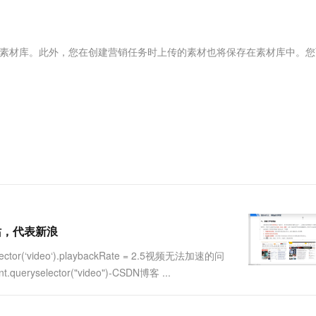
服务生态伙伴
视觉 Coding、空间感知、多模态思考等全面升级
1M上下文，专为长程任务能力而生
云工开物
企业应用
Works
Night Plan 支持 Qwen 3.8-Max
云原生大数据计算服务 MaxCompute
AI 办公
容器服务 Kub
NEW
Red Hat
30+ 款产品免费体验
Data Agent 驱动的一站式 Data+AI 开发治理平台
夜间 5 折，Qwen/Meoo/TokenPlan 客户专享
面向分析的企业级SaaS模式云数据仓库
AI智能应用
提供一站式管
科研合作
ERP
堂（旗舰版）
SUSE
时的素材库。此外，您在创建营销任务时上传的素材也将保存在素材库中。
智能客服
AI 应用构建
大模型原生
CRM
防护产品
2个月
自动承接线索
建站小程序
Qoder
大模型服务平台百炼-应用模版
OA 办公系统
HOT
NEW
面向真实软件
个人版上线、团队版降价；千问3.8-Max首发发尝鲜
丰富多元化的应用模版和解决方案
力提升
财税管理
模板建站
万有无界
大模型服务平台百炼-智能体
400电话
定制建站
的模型效果
灵活可视化地构建企业级 Agent
方案
广告营销
模板小程序
秒悟
人工智能平台 PAI
定制小程序
云端极速 AI 
新一代 AI 视频生成模型，深度适配广告营销等场景
AI Native 的算法工程平台，一站式完成建模、训练、推理服务部署
APP 开发
站，代表新浪
建站系统
(‘video‘).playbackRate = 2.5视频无法加速的问
queryselector("video")-CSDN博客 ...
AI 应用
10分钟微调：让0.6B模型媲美235B模
多模态数据信
型
依托云原生高可用架构,实现Dify私有化部署
用1%尺寸在特定领域达到大模型90%以上效果