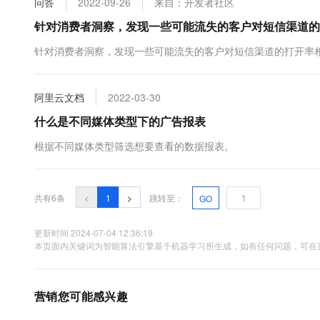
问答
2022-09-26
来自：开发者社区
10 分钟在聊天系统中增加
专有云
针对消费者洞察，发现一些可能流失的客户对短信渠道的
针对消费者洞察，发现一些可能流失的客户对短信渠道的打开率
阿里云文档
2022-03-30
什么是不同媒体类型下的广告报表
根据不同媒体类型筛选想要查看的数据报表。
共有6条
<
1
>
跳转至：
GO
更新时间 2024-07-04 12:36:19
本页面内关键词为智能算法引擎基于机器学习所生成，如有任何问题，可在页
营销您可能感兴趣