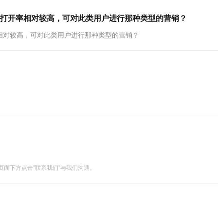
一个 AI 助手
超强辅助，Bol
即刻拥有 DeepSeek-R1 满血版
在企业官网、通讯软件中为客户提供 AI 客服
打开率相对较高，可对此类用户进行那种类型的营销？
多种方案随心选，轻松解锁专属 DeepSeek
相对较高，可对此类用户进行那种类型的营销？
面下方点击"联系我们"与我们沟通。