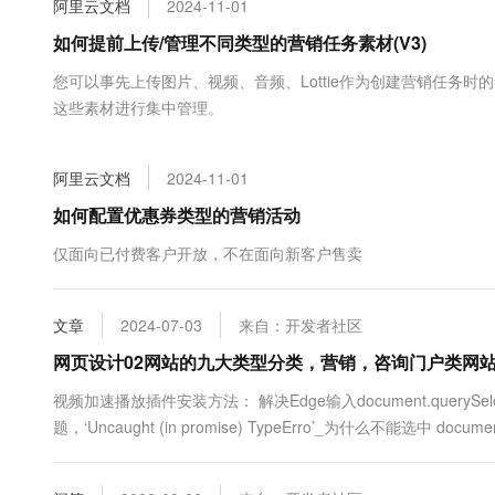
阿里云文档
2024-11-01
大数据开发治理平台 Data
AI 产品 免费试用
网络
安全
云开发大赛
Tableau 订阅
如何提前上传/管理不同类型的营销任务素材(V3)
1亿+ 大模型 tokens 和 
可观测
入门学习赛
中间件
AI空中课堂在线直播课
您可以事先上传图片、视频、音频、Lottie作为创建营销任务
云防火墙
140+云产品 免费试用
大模型服务
这些素材进行集中管理。
上云与迁云
云原生的云上边界网络安全
产品新客免费试用，最长1
数据库
生态解决方案
千问AI平台-Token Plan
企业出海
大模型ACA认证体验
大数据计算
阿里云文档
2024-11-01
助力企业全员 AI 认知与能
行业生态解决方案
政企业务
媒体服务
千问AI平台-模型体验
如何配置优惠券类型的营销活动
开发者生态解决方案
在线体验全尺寸、多种模态
企业服务与云通信
仅面向已付费客户开放，不在面向新客户售卖
AI 开发和 AI 应用解决
Happy 系列大模型
域名与网站
文章
2024-07-03
来自：开发者社区
终端用户计算
网页设计02网站的九大类型分类，营销，咨询门户类网
Serverless
大模型解决方案
视频加速播放插件安装方法： 解决Edge输入document.querySelector
题，‘Uncaught (in promise) TypeErro’_为什么不能选中 document.
开发工具
快速部署 Dify，高效搭建 
迁移与运维管理