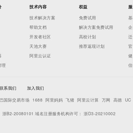
价
技术内容
权益
服
技术解决方案
免费试用
基
帮助文档
解决方案免费试用
企
开发者社区
高校计划
迁
天池大赛
推荐返现计划
官
器
阿里云认证
健
管理
信
联系我们
加入我们
巴国际交易市场
1688
阿里妈妈
飞猪
阿里云计算
万网
高德
UC
：
浙B2-20080101
域名注册服务机构许可：
浙D3-20210002