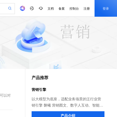
文档
备案
控制台
注册
登录
验
作计划
器
AI 活动
专业服务
服务伙伴合作计划
开发者社区
加入我们
产品动态
服务平台百炼
阿里云 OPC 创新助力计划
一站式生成采购清单，支持单品或批量购买
io：打造专属 AI 语音助手
S产品伙伴计划（繁花）
峰会
CS
造的大模型服务与应用开发平台
一句话生成原生可编辑精美 PPT 文稿
AI 生产力先锋
Al MaaS 服务伙伴赋能合作
域名
博文
Careers
至高可申请百万元
Qwen3.8-Max 模型上线
开启高性价比 AI 编程新体验
弹性可伸缩的云计算服务
Qwen-Audio-3.0-Realtime 端到端实时语音角色扮演
输入一句话想法, 轻松生成专业的 PPT
先锋实践拓展 AI 生产力的边界
Token 补贴，五大权
计划
海大会
伙伴信用分合作计划
商标
问答
社会招聘
益加速 OPC 成功
eek-V4-Pro
SS
一键部署幻兽帕鲁游戏服务器
飞天发布时刻
HOT
Open Search 向量检索版支
划
备案
电子书
校园招聘
pSeek-V4-Pro
视频创作，一键激活电商全链路生产力
稳定、安全、高性价比、高性能的云存储服务
一键购买专属联机服务器，轻松开启游戏
所见，即是所愿
持视频检索 Pipeline 功能
更多支持
划
公司注册
镜像站
视频生成
语音识别与合成
专属 QwenPaw
漫剧工坊：一站式动画创作平台
AI 实训营
HOT
应用身份服务 (IDaaS)
合作伙伴培训与认证
产品推荐
划
上云迁移
站生成，高效打造优质广告素材
全接入的云上超级电脑
从聊天伙伴进化为能主动干活的本地数字员工
快速生产连贯的高质量长漫剧
从基础到进阶，Agent 创客手把手教你
OpenClaw 管理能力上线
e-1.1-T2V
Qwen3-TTS-Flash
lScope
我要反馈
查询合作伙伴
畅细腻的高质量视频
离线语音合成大模型，多语言方言自适应，低延迟高稳定
n Alibaba Cloud ISV 合作
代维服务
建企业门户网站
10 分钟搭建微信、支付宝小程序
营销引擎
MaxCompute MaxFrame 提
创新加速
ope
登录合作伙伴管理后台
我要建议
站，无忧落地极速上线
以可视化方式快速构建移动和 PC 门户网站
国内短信简单易用，安全可靠，秒级触达，全球覆盖200+国家和地区。
高效部署网站，快速应用到小程序
供自动弹性内存功能
您可以对
e-1.1-I2V
Cosyvoice-V3-Flash
以大模型为底座，适配业务场景的泛行业营
安全
畅自然，细节丰富
高表现力语音合成大模型，语音克隆听感自然
我要投诉
PolarDB
销引擎 磐曦 营销图文、数字人互动、智能对
上云场景组合购
Milvus 弹性伸缩功能新增节
伴
漫剧创作，剧本、分镜、视频高效生成
100%兼容MySQL、PostgreSQL，兼容Oracle，支持集中和分布式
覆盖90%+业务场景，专享组合折扣价
点支持范围
练为一体的即开即用AI应用工具集
2V
VPN
Fun-ASR
产品介绍