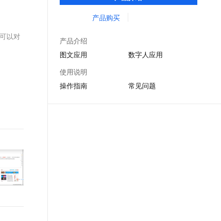
文戏情感细腻自然，动作戏激烈拳拳到肉，实现更强表演能力
支持中英文自由切换，具备更强的噪声鲁棒性
ernetes 版 ACK
云聚AI 严选权益
AI 原生数据库服务发布
SSL 证书
产品购买
，一键激活高效办公新体验
理容器应用的 K8s 服务
精选AI产品，从模型到应用全链提效
Agent 数据网关
堡垒机
您可以对
AI 用量加速计划
云原生数据库 PolarDB
产品介绍
应用
防火墙
、识别商机，让客服更高效、服务更出色。
新老同享，达量后返
Agentic Database 发布
图文应用
数字人应用
千问办公
主机安全
NEW
使用说明
的智能体编程平台
一站式AI生产力平台
操作指南
常见问题
AI 应用及服务市场
伶鹊
企业级人与Agent协作平台，接入和调度多个数字员工
智能客服平台，对话机器人、对话分析、智能外呼
AI 应用
大模型服务平台百炼 - 全妙
大模型
应用创作平台
多模态内容创作工具，已接入 DeepSeek
自然语言处理
数据标注
机器学习
息提取
与 AI 智能体进行实时音视频通话
从文本、图片、视频中提取结构化的属性信息
构建支持视频理解的 AI 音视频实时通话应用