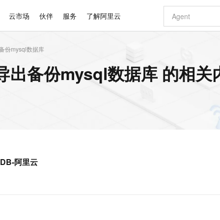
云市场
伙伴
服务
了解阿里云
出备份mysql数据库
AI 特惠
数据与 API
成为产品伙伴
企业增值服务
最佳实践
价格计算器
AI 场景体
基础软件
产品伙伴合
阿里云认证
市场活动
配置报价
大模型
版导出备份mysql数据库 的相关
自助选配和估算价格
新方式
睿译宝，AI翻译排版一步到位
智启 AI 普惠权益
产品生态集成认证中心
企业支持计划
云上春晚
域名与网站
千问官方 MaaS 平台，为开发者和 Agent 而生，新用户赠送 1 亿 + tokens 额度
Qwen Aud
AI Coding
阿里云Maa
2026 阿里云
云服务器 E
为企业打
数据集
Windows
大模型认证
模型
NEW
NEW
交付可用成果
值低价云产品抢先购
上传文档即自动完成翻译和格式还原
至高享 1亿+免费 tokens，加速 Al 应用落地
提供智能易用的域名与建站服务
智能编程，一键
安全可靠、
产品生态伙伴
专家技术服务
云上奥运之旅
弹性计算合作
阿里云中企出
手机三要素
宝塔 Linux
全部认证
价格优势
有专属领域专家
GLM-5.2：长任务时代开源旗舰模型
阿里云 OPC 创新助力计划
千问大模型
即刻拥有 DeepS
AI 电商营销
对象存储 O
大模型
产品生态伙伴工作台
企业增值服务台
云栖战略参考
云存储合作计
云栖大会
身份实名认证
CentOS
训练营
推动算力普惠，释放技术红利
最高返9万
多领域专家智能体,一键组建 AI 虚拟交付团队
快速构建应用程序和网站，即刻迈出上云第一步
至高百万元 Token 补贴，加速一人公司成长
多元化、高性能、安全可靠的大模型服务
真正可用的 1M 上下文,一次完成代码全链路开发
轻松解锁专属 Dee
从图文生成到
云上的中国
数据库合作计
活动全景
短信
Docker
图片和
站式影视创作平台
Hermes Agent，打造自进化智能体
Token Plan 模型订阅计划
数字证书管理服务（原SSL证书）
5 分钟轻松部署
AI 广告创作
无影云电脑
企业成长
NEW
信息公告
看见新力量
云网络合作计
OCR 文字识别
JAVA
证享300元代金券
可视化编排打通从文字构思到成片全链路闭环
全托管，含MySQL、PostgreSQL、SQL Server、MariaDB多引擎
自主进化，持久记忆，越用越聪明
Qwen3.8-Max 首发尝鲜，限时加量 10 倍，夜间低至2折
实现全站HTTPS，呈现可信的WEB访问
图文、视频一
随时随地安
Kimi-K3
HappyHors
NEW
魔搭 Mode
loud
服务实践
官网公告
cDB-阿里云
Kimi 最新旗舰模型，长程编程与推理利器
让文字生成流
金融模力时刻
Salesforce O
版
发票查验
全能环境
Claude Code + GStack 打造工程团队
千问办公，限时限量积分加倍
Qoder
低代码高效构
AI 建站
短信服务
型
NEW
作计划
计划
创新中心
魔搭 ModelSc
健康状态
理服务
让AI从“聊天伙伴”进化为能干活的“数字员工”
安装技能 GStack，拥有专属 AI 工程团队
你的AI工作搭子，覆盖日常办公高频场景
面向真实软件的智能体编程平台
0 代码专业建
客户案例
天气预报查询
操作系统
Deepseek-v4-pro
HappyHors
态合作计划
态智能体模型
旗舰 MoE 大模型，百万上下文与顶尖推理能力
图生视频，流
同享
万小智 AI 建站低至 15元/月
Qoder CN
AI 短剧/漫剧
云原生数据库 
快递物流查询
WordPress
成为服务伙
高校合作
点，立即开启云上创新
覆盖公网/内网、递归/权威、移动APP等全场景解析服务
送.CN域名，送备案服务码
基于千问大模型等，支持代码智能生成、研发智能问答
AI助力短剧
GLM-5.2
Wan2.7-T
Ubuntu