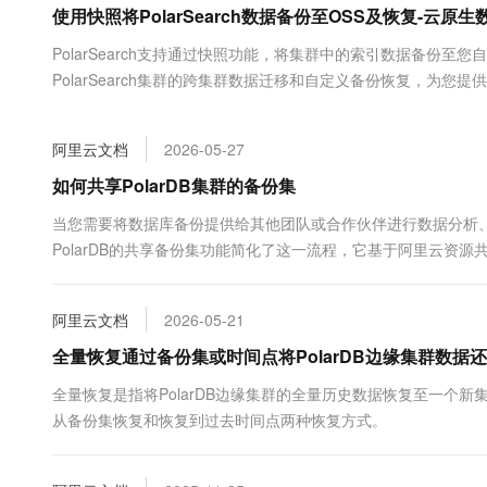
使用快照将PolarSearch数据备份至OSS及恢复-云原生数
大数据开发治理平台 Data
AI 产品 免费试用
网络
安全
云开发大赛
Tableau 订阅
1亿+ 大模型 tokens 和 
PolarSearch支持通过快照功能，将集群中的索引数据备份
可观测
入门学习赛
中间件
AI空中课堂在线直播课
PolarSearch集群的跨集群数据迁移和自定义备份恢复，为
云防火墙
140+云产品 免费试用
大模型服务
上云与迁云
云原生的云上边界网络安全
产品新客免费试用，最长1
数据库
生态解决方案
千问AI平台-Token Plan
阿里云文档
2026-05-27
企业出海
大模型ACA认证体验
大数据计算
助力企业全员 AI 认知与能
行业生态解决方案
如何共享PolarDB集群的备份集
政企业务
媒体服务
千问AI平台-模型体验
开发者生态解决方案
当您需要将数据库备份提供给其他团队或合作伙伴进行数据分析
在线体验全尺寸、多种模态
企业服务与云通信
PolarDB的共享备份集功能简化了这一流程，它基于阿里云资
AI 开发和 AI 应用解决
该共享备份集快速恢复数据至其名下集群，极大提升了跨账号数
Happy 系列大模型
域名与网站
阿里云文档
2026-05-21
终端用户计算
全量恢复通过备份集或时间点将PolarDB边缘集群数
Serverless
大模型解决方案
全量恢复是指将PolarDB边缘集群的全量历史数据恢复至一个
从备份集恢复和恢复到过去时间点两种恢复方式。
开发工具
快速部署 Dify，高效搭建 
迁移与运维管理