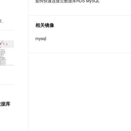
如何快速连接云数据库RDS MySQL
t.diy 一步搞定创意建站
构建大模型应用的安全防护体系
通过自然语言交互简化开发流程,全栈开发支持
通过阿里云安全产品对 AI 应用进行安全防护
骤。
相关镜像
mysql
数据库