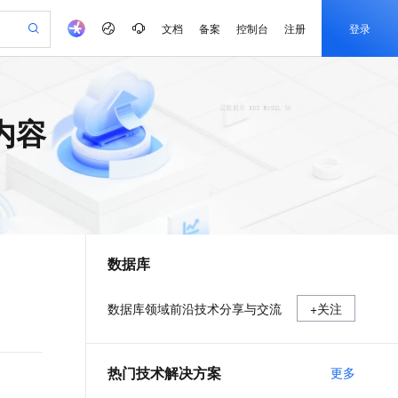
文档
备案
控制台
注册
登录
验
作计划
器
AI 活动
专业服务
服务伙伴合作计划
开发者社区
加入我们
产品动态
服务平台百炼
阿里云 OPC 创新助力计划
内容
一站式生成采购清单，支持单品或批量购买
io：打造专属 AI 语音助手
S产品伙伴计划（繁花）
峰会
CS
造的大模型服务与应用开发平台
一句话生成原生可编辑精美 PPT 文稿
AI 生产力先锋
Al MaaS 服务伙伴赋能合作
域名
博文
Careers
至高可申请百万元
Qwen3.8-Max 模型上线
开启高性价比 AI 编程新体验
弹性可伸缩的云计算服务
Qwen-Audio-3.0-Realtime 端到端实时语音角色扮演
输入一句话想法, 轻松生成专业的 PPT
先锋实践拓展 AI 生产力的边界
Token 补贴，五大权
计划
海大会
伙伴信用分合作计划
商标
问答
社会招聘
益加速 OPC 成功
eek-V4-Pro
SS
一键部署幻兽帕鲁游戏服务器
飞天发布时刻
HOT
Open Search 向量检索版支
划
备案
电子书
校园招聘
pSeek-V4-Pro
视频创作，一键激活电商全链路生产力
稳定、安全、高性价比、高性能的云存储服务
一键购买专属联机服务器，轻松开启游戏
所见，即是所愿
持视频检索 Pipeline 功能
更多支持
划
公司注册
镜像站
视频生成
语音识别与合成
专属 QwenPaw
漫剧工坊：一站式动画创作平台
AI 实训营
HOT
应用身份服务 (IDaaS)
合作伙伴培训与认证
数据库
划
上云迁移
站生成，高效打造优质广告素材
全接入的云上超级电脑
从聊天伙伴进化为能主动干活的本地数字员工
快速生产连贯的高质量长漫剧
从基础到进阶，Agent 创客手把手教你
OpenClaw 管理能力上线
e-1.1-T2V
Qwen3-TTS-Flash
lScope
我要反馈
查询合作伙伴
畅细腻的高质量视频
离线语音合成大模型，多语言方言自适应，低延迟高稳定
n Alibaba Cloud ISV 合作
代维服务
建企业门户网站
10 分钟搭建微信、支付宝小程序
MaxCompute MaxFrame 提
数据库领域前沿技术分享与交流
+关注
创新加速
ope
登录合作伙伴管理后台
我要建议
站，无忧落地极速上线
以可视化方式快速构建移动和 PC 门户网站
国内短信简单易用，安全可靠，秒级触达，全球覆盖200+国家和地区。
高效部署网站，快速应用到小程序
供自动弹性内存功能
e-1.1-I2V
Cosyvoice-V3-Flash
安全
畅自然，细节丰富
高表现力语音合成大模型，语音克隆听感自然
我要投诉
PolarDB
上云场景组合购
Milvus 弹性伸缩功能新增节
伴
热门技术解决方案
更多
漫剧创作，剧本、分镜、视频高效生成
100%兼容MySQL、PostgreSQL，兼容Oracle，支持集中和分布式
覆盖90%+业务场景，专享组合折扣价
点支持范围
2V
VPN
Fun-ASR