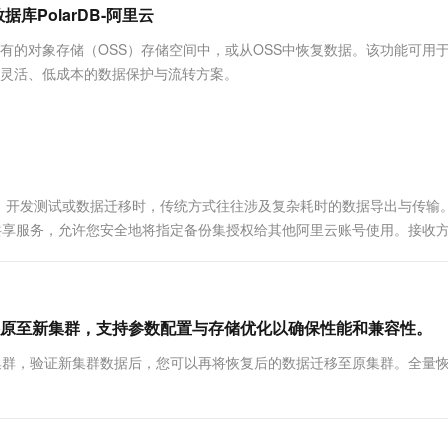
服务生态伙伴
视觉 Coding、空间感知、多模态思考等全面升级
1M上下文，专为长程任务能力而生
云工开物
据库PolarDB-阿里云
企业应用
Works
Night Plan 支持 Qwen 3.8-Max
云原生大数据计算服务 MaxCompute
AI 办公
容器服务 Kub
NEW
Red Hat
30+ 款产品免费体验
Data Agent 驱动的一站式 Data+AI 开发治理平台
夜间 5 折，Qwen/Meoo/TokenPlan 客户专享
面向分析的企业级SaaS模式云数据仓库
AI智能应用
提供一站式管
科研合作
至您自有的对象存储（OSS）存储空间中，或从OSS中恢复数据。该功能可用
ERP
堂（旗舰版）
SUSE
您提供灵活、低成本的数据保护与流转方案。
智能客服
AI 应用构建
大模型原生
CRM
防护产品
2个月
自动承接线索
建站小程序
Qoder
大模型服务平台百炼-应用模版
OA 办公系统
HOT
NEW
面向真实软件
个人版上线、团队版降价；千问3.8-Max首发发尝鲜
丰富多元化的应用模版和解决方案
力提升
财税管理
模板建站
万有无界
大模型服务平台百炼-智能体
400电话
定制建站
、开发测试或数据迁移时，传统方式往往涉及复杂耗时的数据导出与传输
的模型效果
灵活可视化地构建企业级 Agent
源共享服务，允许您安全地将指定备份集授权给其他阿里云账号使用。接收
方案
广告营销
模板小程序
据协作的效率与安全性。
秒悟
人工智能平台 PAI
定制小程序
云端极速 AI 
新一代 AI 视频生成模型，深度适配广告营销等场景
AI Native 的算法工程平台，一站式完成建模、训练、推理服务部署
APP 开发
据还原至新集群，支持参数配置与存储优化以确保性能和兼容性。
建站系统
新集群，验证新集群数据后，您可以再将恢复后的数据迁移至原集群。全量
AI 应用
10分钟微调：让0.6B模型媲美235B模
多模态数据信
型
依托云原生高可用架构,实现Dify私有化部署
用1%尺寸在特定领域达到大模型90%以上效果