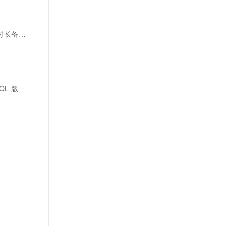
时长备份
QL 版