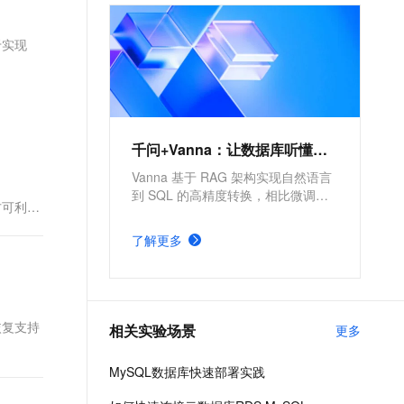
文戏情感细腻自然，动作戏激烈拳拳到肉，实现更强表演能力
支持中英文自由切换，具备更强的噪声鲁棒性
ernetes 版 ACK
云聚AI 严选权益
AI 原生数据库服务发布
SSL 证书
，一键激活高效办公新体验
理容器应用的 K8s 服务
精选AI产品，从模型到应用全链提效
Agent 数据网关
于实现
堡垒机
AI 用量加速计划
云原生数据库 PolarDB
应用
防火墙
、识别商机，让客服更高效、服务更出色。
新老同享，达量后返
Agentic Database 发布
千问办公
主机安全
NEW
的智能体编程平台
一站式AI生产力平台
千问+Vanna：让数据库听懂人话
AI 应用及服务市场
伶鹊
Vanna 基于 RAG 架构实现自然语言
。
企业级人与Agent协作平台，接入和调度多个数字员工
智能客服平台，对话机器人、对话分析、智能外呼
到 SQL 的高精度转换，相比微调方
方可利用
AI 应用
案更简单。依托阿里云全栈云能力，
大模型服务平台百炼 - 全妙
可显著提高自然语言理解精准度与
大模型
了解更多
应用创作平台
SQL 生成执行效率。
多模态内容创作工具，已接入 DeepSeek
自然语言处理
数据标注
恢复支持
相关实验场景
更多
机器学习
息提取
与 AI 智能体进行实时音视频通话
MySQL数据库快速部署实践
从文本、图片、视频中提取结构化的属性信息
构建支持视频理解的 AI 音视频实时通话应用