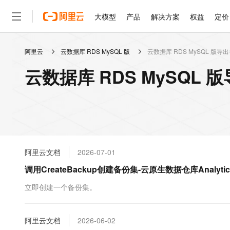
大模型
产品
解决方案
权益
定价
阿里云
云数据库 RDS MySQL 版
云数据库 RDS MySQL 版导
大模型
产品
解决方案
权益
定价
云市场
伙伴
服务
了解阿里云
精选产品
精选解决方案
普惠上云
产品定价
精选商城
成为销售伙伴
售前咨询
为什么选择阿里云
千问AI平台
云数据库 RDS MySQL 
了解云产品的定价详情
大模型服务平台百炼
千问办公，解锁你的工作
普惠上云 官方力荐
分销伙伴
在线服务
网站建设
什么是云计算
大
大模型服务与应用平台
企业级Agent产品，直接
云服务器38元/年起，超
咨询伙伴
多端小程序
技术领先
云上成本管理
售后服务
轻量应用服务器
Agency Agents：拥
官方推荐返现计划
大模型
精选产品
精选解决方案
Salesforce 国际版订阅
稳定可靠
管理和优化成本
推荐新用户得奖励，单订单
销售伙伴合作计划
自助服务
友盟天域
安全合规
人工智能与机器学习
AI
文本生成
云数据库 RDS
HappyHorse 打造一
云工开物
无影生态合作计划
在线服务
阿里云文档
2026-07-01
观测云
分析师报告
高校专属算力普惠，学生认
计算
互联网应用开发
Qwen3.8-Max
HOT
Salesforce On Alibaba C
工单服务
调用CreateBackup创建备份集-云原生数据仓库Analyti
智能体时代全能旗舰模型
Tuya 物联网平台阿里云
研究报告与白皮书
人工智能平台 PAI
快速拥有专属 OpenClaw
大模
Consulting Partner 合
大数据
容器
免费试用
短信专区
一站式AI开发、训练和推
立即创建一个备份集。
蓝凌 OA
Qwen3.7-Plus
AI 大模型销售与服务生
现代化应用
存储
天池大赛
能看、能想、能动手的多模
云解析DNS
解决方案免费试用 新老
电子合同
最高领取价值200元试用
安全
阿里云文档
网络与CDN
2026-06-02
AI 算法大赛
Qwen3-VL-Plus
畅捷通