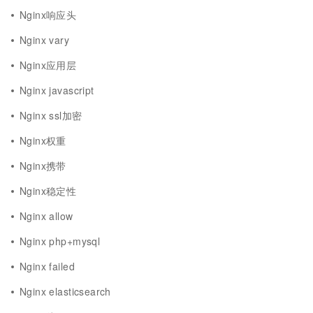
Nginx响应头
Nginx vary
Nginx应用层
Nginx javascript
Nginx ssl加密
Nginx权重
Nginx携带
Nginx稳定性
Nginx allow
Nginx php+mysql
Nginx failed
Nginx elasticsearch