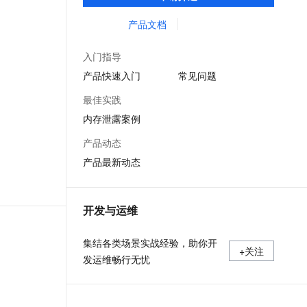
等服务的整体性解决方案。提供完善的工具
文戏情感细腻自然，动作戏激烈拳拳到肉，实现更强表演能力
支持中英文自由切换，具备更强的噪声鲁棒性
ernetes 版 ACK
云聚AI 严选权益
AI 原生数据库服务发布
SSL 证书
链和服务，协助客户主动、快速发现和定位
产品文档
，一键激活高效办公新体验
理容器应用的 K8s 服务
精选AI产品，从模型到应用全链提效
Agent 数据网关
线上问题。
堡垒机
AI 用量加速计划
云原生数据库 PolarDB
入门指导
应用
防火墙
、识别商机，让客服更高效、服务更出色。
新老同享，达量后返
Agentic Database 发布
产品快速入门
常见问题
千问办公
主机安全
NEW
最佳实践
的智能体编程平台
一站式AI生产力平台
内存泄露案例
AI 应用及服务市场
伶鹊
产品动态
企业级人与Agent协作平台，接入和调度多个数字员工
智能客服平台，对话机器人、对话分析、智能外呼
AI 应用
产品最新动态
大模型服务平台百炼 - 全妙
大模型
应用创作平台
多模态内容创作工具，已接入 DeepSeek
自然语言处理
开发与运维
数据标注
集结各类场景实战经验，助你开
+关注
机器学习
发运维畅行无忧
息提取
与 AI 智能体进行实时音视频通话
从文本、图片、视频中提取结构化的属性信息
构建支持视频理解的 AI 音视频实时通话应用