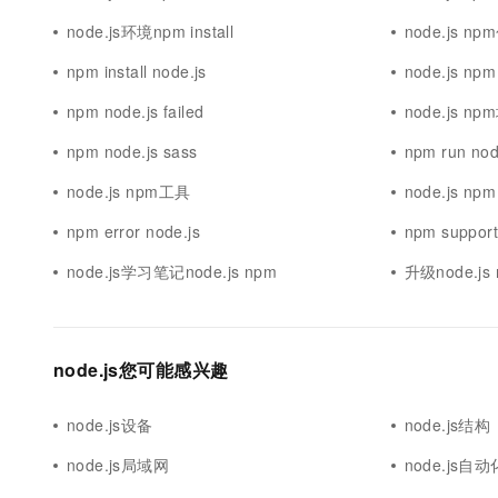
10 分钟在聊天系统中增加
专有云
node.js环境npm install
node.js n
npm install node.js
node.js npm
npm node.js failed
node.js n
npm node.js sass
npm run nod
node.js npm工具
node.js npm
npm error node.js
npm support
node.js学习笔记node.js npm
升级node.js
node.js您可能感兴趣
node.js设备
node.js结构
node.js局域网
node.js自动