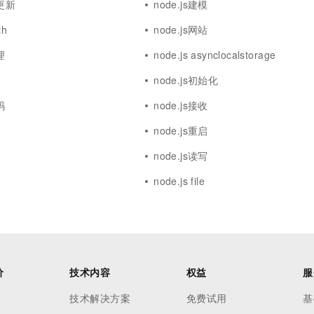
本更新
node.js建模
th
node.js网站
理
node.js asynclocalstorage
node.js初始化
码
node.js接收
node.js重启
node.js读写
node.js file
价
技术内容
权益
服
技术解决方案
免费试用
基