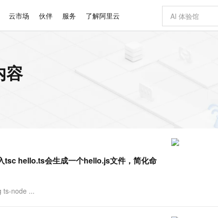
云市场
伙伴
服务
了解阿里云
AI 特惠
数据与 API
成为产品伙伴
企业增值服务
最佳实践
价格计算器
AI 场景体
基础软件
产品伙伴合
阿里云认证
市场活动
配置报价
大模型
内容
自助选配和估算价格
新方式
睿译宝，AI翻译排版一步到位
智启 AI 普惠权益
产品生态集成认证中心
企业支持计划
云上春晚
域名与网站
千问官方 MaaS 平台，为开发者和 Agent 而生，新用户赠送 1 亿 + tokens 额度
Qwen Aud
AI Coding
阿里云Maa
2026 阿里云
云服务器 E
为企业打
数据集
Windows
大模型认证
模型
NEW
NEW
交付可用成果
值低价云产品抢先购
上传文档即自动完成翻译和格式还原
至高享 1亿+免费 tokens，加速 Al 应用落地
提供智能易用的域名与建站服务
智能编程，一键
安全可靠、
产品生态伙伴
专家技术服务
云上奥运之旅
弹性计算合作
阿里云中企出
手机三要素
宝塔 Linux
全部认证
价格优势
有专属领域专家
GLM-5.2：长任务时代开源旗舰模型
阿里云 OPC 创新助力计划
千问大模型
即刻拥有 DeepS
AI 电商营销
对象存储 O
大模型
产品生态伙伴工作台
企业增值服务台
云栖战略参考
云存储合作计
云栖大会
身份实名认证
CentOS
训练营
推动算力普惠，释放技术红利
最高返9万
多领域专家智能体,一键组建 AI 虚拟交付团队
快速构建应用程序和网站，即刻迈出上云第一步
至高百万元 Token 补贴，加速一人公司成长
多元化、高性能、安全可靠的大模型服务
真正可用的 1M 上下文,一次完成代码全链路开发
轻松解锁专属 Dee
从图文生成到
云上的中国
数据库合作计
活动全景
短信
Docker
图片和
站式影视创作平台
Hermes Agent，打造自进化智能体
Token Plan 模型订阅计划
数字证书管理服务（原SSL证书）
5 分钟轻松部署
AI 广告创作
无影云电脑
企业成长
NEW
信息公告
看见新力量
云网络合作计
OCR 文字识别
JAVA
证享300元代金券
可视化编排打通从文字构思到成片全链路闭环
全托管，含MySQL、PostgreSQL、SQL Server、MariaDB多引擎
自主进化，持久记忆，越用越聪明
Qwen3.8-Max 首发尝鲜，限时加量 10 倍，夜间低至2折
实现全站HTTPS，呈现可信的WEB访问
图文、视频一
随时随地安
Kimi-K3
HappyHors
NEW
魔搭 Mode
loud
服务实践
官网公告
c hello.ts会生成一个hello.js文件，简化命
Kimi 最新旗舰模型，长程编程与推理利器
让文字生成流
金融模力时刻
Salesforce O
版
发票查验
全能环境
Claude Code + GStack 打造工程团队
千问办公，限时限量积分加倍
Qoder
低代码高效构
AI 建站
短信服务
型
NEW
作计划
计划
创新中心
魔搭 ModelSc
健康状态
理服务
让AI从“聊天伙伴”进化为能干活的“数字员工”
安装技能 GStack，拥有专属 AI 工程团队
你的AI工作搭子，覆盖日常办公高频场景
面向真实软件的智能体编程平台
0 代码专业建
客户案例
天气预报查询
操作系统
Deepseek-v4-pro
HappyHors
态合作计划
-node ...
态智能体模型
旗舰 MoE 大模型，百万上下文与顶尖推理能力
图生视频，流
同享
万小智 AI 建站低至 15元/月
Qoder CN
AI 短剧/漫剧
云原生数据库 
快递物流查询
WordPress
成为服务伙
高校合作
点，立即开启云上创新
覆盖公网/内网、递归/权威、移动APP等全场景解析服务
送.CN域名，送备案服务码
基于千问大模型等，支持代码智能生成、研发智能问答
AI助力短剧
GLM-5.2
Wan2.7-T
Ubuntu