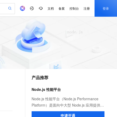
文档
备案
控制台
注册
登录
验
作计划
器
AI 活动
专业服务
服务伙伴合作计划
开发者社区
加入我们
产品动态
服务平台百炼
阿里云 OPC 创新助力计划
一站式生成采购清单，支持单品或批量购买
io：打造专属 AI 语音助手
S产品伙伴计划（繁花）
峰会
CS
造的大模型服务与应用开发平台
一句话生成原生可编辑精美 PPT 文稿
AI 生产力先锋
Al MaaS 服务伙伴赋能合作
域名
博文
Careers
至高可申请百万元
Qwen3.8-Max 模型上线
开启高性价比 AI 编程新体验
弹性可伸缩的云计算服务
Qwen-Audio-3.0-Realtime 端到端实时语音角色扮演
输入一句话想法, 轻松生成专业的 PPT
先锋实践拓展 AI 生产力的边界
Token 补贴，五大权
计划
海大会
伙伴信用分合作计划
商标
问答
社会招聘
益加速 OPC 成功
eek-V4-Pro
SS
一键部署幻兽帕鲁游戏服务器
飞天发布时刻
HOT
Open Search 向量检索版支
划
备案
电子书
校园招聘
pSeek-V4-Pro
视频创作，一键激活电商全链路生产力
稳定、安全、高性价比、高性能的云存储服务
一键购买专属联机服务器，轻松开启游戏
所见，即是所愿
持视频检索 Pipeline 功能
更多支持
划
公司注册
镜像站
视频生成
语音识别与合成
专属 QwenPaw
漫剧工坊：一站式动画创作平台
AI 实训营
HOT
应用身份服务 (IDaaS)
合作伙伴培训与认证
产品推荐
划
上云迁移
站生成，高效打造优质广告素材
全接入的云上超级电脑
从聊天伙伴进化为能主动干活的本地数字员工
快速生产连贯的高质量长漫剧
从基础到进阶，Agent 创客手把手教你
OpenClaw 管理能力上线
e-1.1-T2V
Qwen3-TTS-Flash
lScope
我要反馈
查询合作伙伴
畅细腻的高质量视频
离线语音合成大模型，多语言方言自适应，低延迟高稳定
n Alibaba Cloud ISV 合作
代维服务
建企业门户网站
10 分钟搭建微信、支付宝小程序
Node.js 性能平台
MaxCompute MaxFrame 提
创新加速
ope
登录合作伙伴管理后台
我要建议
站，无忧落地极速上线
以可视化方式快速构建移动和 PC 门户网站
国内短信简单易用，安全可靠，秒级触达，全球覆盖200+国家和地区。
高效部署网站，快速应用到小程序
供自动弹性内存功能
e-1.1-I2V
Cosyvoice-V3-Flash
Node.js 性能平台（Node.js Performance
安全
畅自然，细节丰富
高表现力语音合成大模型，语音克隆听感自然
我要投诉
PolarDB
Platform）是面向中大型 Node.js 应用提供
上云场景组合购
Milvus 弹性伸缩功能新增节
伴
漫剧创作，剧本、分镜、视频高效生成
100%兼容MySQL、PostgreSQL，兼容Oracle，支持集中和分布式
覆盖90%+业务场景，专享组合折扣价
点支持范围
性能监控、安全提醒、故障排查、性能优化
2V
VPN
Fun-ASR
申请开通