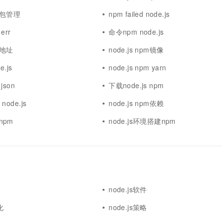
一个 AI 助手
超强辅助，Bol
pm包管理
npm failed node.js
即刻拥有 DeepSeek-R1 满血版
在企业官网、通讯软件中为客户提供 AI 客服
多种方案随心选，轻松解锁专属 DeepSeek
 err
命令npm node.js
pm地址
node.js npm镜像
e.js
node.js npm yarn
 json
下载node.js npm
 node.js
node.js npm依赖
 npm
node.js环境搭建npm
node.js软件
化
node.js策略