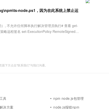
服务生态伙伴
视觉 Coding、空间感知、多模态思考等全面升级
1M上下文，专为长程任务能力而生
云工开物
企业应用
Works
Night Plan 支持 Qwen 3.8-Max
云原生大数据计算服务 MaxCompute
AI 办公
容器服务 Kub
NEW
Red Hat
30+ 款产品免费体验
Data Agent 驱动的一站式 Data+AI 开发治理平台
夜间 5 折，Qwen/Meoo/TokenPlan 客户专享
面向分析的企业级SaaS模式云数据仓库
AI智能应用
提供一站式管
oaming\npm\ts-node.ps1，因为在此系统上禁止运
科研合作
ERP
堂（旗舰版）
SUSE
智能客服
AI 应用构建
大模型原生
CRM
防护产品
2个月
自动承接线索
受限制的）, 不允许任何脚本执行解决管理员執行# 查看 get-
建站小程序
略远程签名 set-ExecutionPolicy RemoteSigned #
Qoder
大模型服务平台百炼-应用模版
OA 办公系统
HOT
NEW
面向真实软件
个人版上线、团队版降价；千问3.8-Max首发发尝鲜
丰富多元化的应用模版和解决方案
力提升
财税管理
模板建站
万有无界
大模型服务平台百炼-智能体
400电话
定制建站
的模型效果
灵活可视化地构建企业级 Agent
方案
广告营销
模板小程序
秒悟
人工智能平台 PAI
面下方点击"联系我们"与我们沟通。
定制小程序
云端极速 AI 
新一代 AI 视频生成模型，深度适配广告营销等场景
AI Native 的算法工程平台，一站式完成建模、训练、推理服务部署
APP 开发
建站系统
AI 应用
10分钟微调：让0.6B模型媲美235B模
多模态数据信
js工具
npm node.js包管理
型
依托云原生高可用架构,实现Dify私有化部署
pm解决方案
node.js报错npm
用1%尺寸在特定领域达到大模型90%以上效果