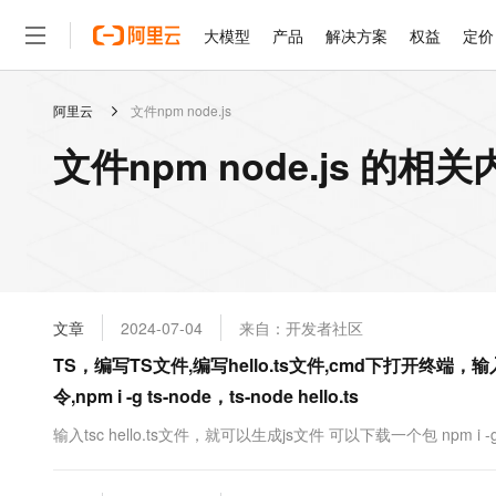
大模型
产品
解决方案
权益
定价
阿里云
文件npm node.js
大模型
产品
解决方案
权益
定价
云市场
伙伴
服务
了解阿里云
精选产品
精选解决方案
普惠上云
产品定价
精选商城
成为销售伙伴
售前咨询
为什么选择阿里云
千问AI平台
文件npm node.js 的相关
了解云产品的定价详情
大模型服务平台百炼
千问办公，解锁你的工作
普惠上云 官方力荐
分销伙伴
在线服务
网站建设
什么是云计算
大
大模型服务与应用平台
企业级Agent产品，直接
云服务器38元/年起，超
咨询伙伴
多端小程序
技术领先
云上成本管理
售后服务
轻量应用服务器
Agency Agents：拥
官方推荐返现计划
大模型
精选产品
精选解决方案
Salesforce 国际版订阅
稳定可靠
管理和优化成本
推荐新用户得奖励，单订单
销售伙伴合作计划
自助服务
友盟天域
安全合规
人工智能与机器学习
AI
文本生成
云数据库 RDS
HappyHorse 打造一
云工开物
无影生态合作计划
在线服务
文章
2024-07-04
来自：开发者社区
观测云
分析师报告
高校专属算力普惠，学生认
计算
互联网应用开发
Qwen3.8-Max
HOT
Salesforce On Alibaba C
工单服务
TS，编写TS文件,编写hello.ts文件,cmd下打开终端，输入ts
智能体时代全能旗舰模型
Tuya 物联网平台阿里云
研究报告与白皮书
人工智能平台 PAI
快速拥有专属 OpenClaw
大模
Consulting Partner 合
大数据
容器
令,npm i -g ts-node，ts-node hello.ts
免费试用
短信专区
一站式AI开发、训练和推
蓝凌 OA
Qwen3.7-Plus
AI 大模型销售与服务生
现代化应用
存储
天池大赛
输入tsc hello.ts文件，就可以生成js文件 可以下载一个包 npm i -g ts
能看、能想、能动手的多模
云解析DNS
解决方案免费试用 新老
电子合同
最高领取价值200元试用
安全
网络与CDN
AI 算法大赛
Qwen3-VL-Plus
畅捷通