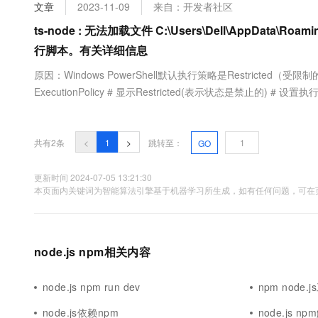
文章
2023-11-09
来自：开发者社区
大数据开发治理平台 Data
AI 产品 免费试用
网络
安全
云开发大赛
Tableau 订阅
1亿+ 大模型 tokens 和 
ts-node : 无法加载文件 C:\Users\Dell\AppData\R
可观测
入门学习赛
中间件
AI空中课堂在线直播课
行脚本。有关详细信息
云防火墙
140+云产品 免费试用
大模型服务
上云与迁云
云原生的云上边界网络安全
产品新客免费试用，最长1
数据库
原因：Windows PowerShell默认执行策略是Restricted（
生态解决方案
ExecutionPolicy # 显示Restricted(表示状态是禁止的) # 设置执行策
千问AI平台-Token Plan
企业出海
大模型ACA认证体验
大数据计算
查看 get-ExecutionPolicy # 显示RemoteSigned
助力企业全员 AI 认知与能
行业生态解决方案
政企业务
媒体服务
千问AI平台-模型体验
共有2条
<
1
>
跳转至：
开发者生态解决方案
GO
在线体验全尺寸、多种模态
企业服务与云通信
AI 开发和 AI 应用解决
更新时间 2024-07-05 13:21:30
Happy 系列大模型
域名与网站
本页面内关键词为智能算法引擎基于机器学习所生成，如有任何问题，可在页
终端用户计算
Serverless
node.js npm相关内容
大模型解决方案
开发工具
快速部署 Dify，高效搭建 
node.js npm run dev
npm node.
迁移与运维管理
node.js依赖npm
node.js n