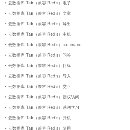
云数据库 Tair（兼容 Redis）电子
云数据库 Tair（兼容 Redis）文章
云数据库 Tair（兼容 Redis）导出
云数据库 Tair（兼容 Redis）主机
云数据库 Tair（兼容 Redis）command
云数据库 Tair（兼容 Redis）问答
云数据库 Tair（兼容 Redis）目标
云数据库 Tair（兼容 Redis）导入
云数据库 Tair（兼容 Redis）交互
云数据库 Tair（兼容 Redis）授权访问
云数据库 Tair（兼容 Redis）系列学习
云数据库 Tair（兼容 Redis）开机
云数据库 Tair（兼容 Redis）复用