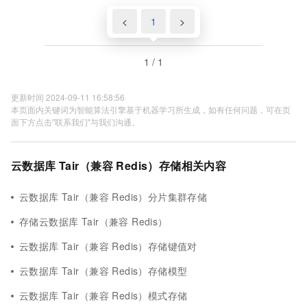
<
1
>
1 / 1
更新时间 2024-09-11 16:58:56
本页面内关键词为智能算法引擎基于机器学习所生成，如有任何问题，可在页
面下方点击"联系我们"与我们沟通。
云数据库 Tair（兼容 Redis）存储相关内容
云数据库 Tair（兼容 Redis）分片集群存储
存储云数据库 Tair（兼容 Redis）
云数据库 Tair（兼容 Redis）存储键值对
云数据库 Tair（兼容 Redis）存储模型
云数据库 Tair（兼容 Redis）模式存储