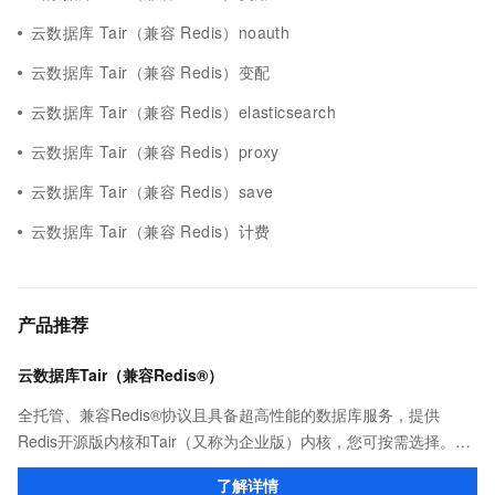
云数据库 Tair（兼容 Redis）noauth
云数据库 Tair（兼容 Redis）变配
云数据库 Tair（兼容 Redis）elasticsearch
云数据库 Tair（兼容 Redis）proxy
云数据库 Tair（兼容 Redis）save
云数据库 Tair（兼容 Redis）计费
产品推荐
云数据库Tair（兼容Redis®）
全托管、兼容Redis®协议且具备超高性能的数据库服务，提供
Redis开源版内核和Tair（又称为企业版）内核，您可按需选择。保
证亚毫秒级的稳定时延，为应用程序起到加速作用，在对时延有严
了解详情
苛要求的领域提供稳定支撑。