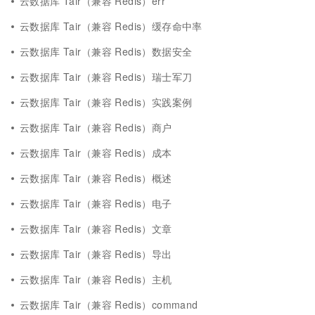
云数据库 Tair（兼容 Redis）err
云数据库 Tair（兼容 Redis）缓存命中率
云数据库 Tair（兼容 Redis）数据安全
云数据库 Tair（兼容 Redis）瑞士军刀
云数据库 Tair（兼容 Redis）实践案例
云数据库 Tair（兼容 Redis）商户
云数据库 Tair（兼容 Redis）成本
云数据库 Tair（兼容 Redis）概述
云数据库 Tair（兼容 Redis）电子
云数据库 Tair（兼容 Redis）文章
云数据库 Tair（兼容 Redis）导出
云数据库 Tair（兼容 Redis）主机
云数据库 Tair（兼容 Redis）command