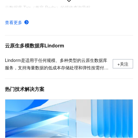
云数据库 Tair（兼容 Redis）的规格查询导航
Redis开源版标准版双副本的实例规格
查看更多
Tair,Redis集群架构的连接模式.组件介绍
Lua脚本的基本语法与使用规范
云原生多模数据库Lindorm
Lindorm是适用于任何规模、多种类型的云原生数据库
+关注
服务，支持海量数据的低成本存储处理和弹性按需付
费，兼容HBase、Solr、SQL、OpenTSDB等多种开源
标准接口，是互联网、IoT、车联网、广告、社交、监
热门技术解决方案
控、游戏、风控等场景首选数据库，也是为阿里巴巴核
心业务提供支撑的数据库之一。