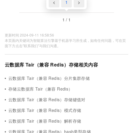
<
1
>
1 / 1
更新时间 2024-09-11 16:58:56
本页面内关键词为智能算法引擎基于机器学习所生成，如有任何问题，可在页
面下方点击"联系我们"与我们沟通。
云数据库 Tair（兼容 Redis）存储相关内容
云数据库 Tair（兼容 Redis）分片集群存储
存储云数据库 Tair（兼容 Redis）
云数据库 Tair（兼容 Redis）存储键值对
云数据库 Tair（兼容 Redis）模式存储
云数据库 Tair（兼容 Redis）解析存储
云数据库 Tair（兼容 Redis）hash类型存储