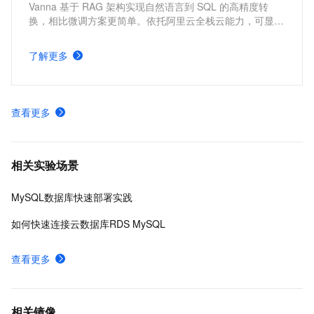
Vanna 基于 RAG 架构实现自然语言到 SQL 的高精度转
换，相比微调方案更简单。依托阿里云全栈云能力，可显著
提高自然语言理解精准度与 SQL 生成执行效率。
了解更多
查看更多
相关实验场景
MySQL数据库快速部署实践
如何快速连接云数据库RDS MySQL
查看更多
相关镜像