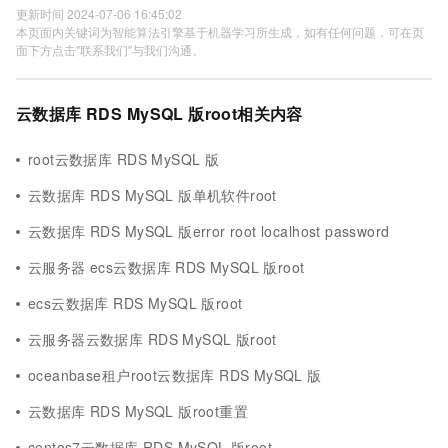
更新时间 2024-07-06 16:45:02
本页面内关键词为智能算法引擎基于机器学习所生成，如有任何问题，可在页
面下方点击"联系我们"与我们沟通。
云数据库 RDS MySQL 版root相关内容
root云数据库 RDS MySQL 版
云数据库 RDS MySQL 版单机软件root
云数据库 RDS MySQL 版error root localhost password
云服务器 ecs云数据库 RDS MySQL 版root
ecs云数据库 RDS MySQL 版root
云服务器云数据库 RDS MySQL 版root
oceanbase租户root云数据库 RDS MySQL 版
云数据库 RDS MySQL 版root重置
centos7云数据库 RDS MySQL 版root