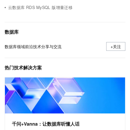
云数据库 RDS MySQL 版增量迁移
数据库
数据库领域前沿技术分享与交流
+关注
热门技术解决方案
千问+Vanna：让数据库听懂人话