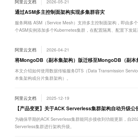
阿里云文档
2026-05-21
大数据开发治理平台 Data
AI 产品 免费试用
网络
安全
云开发大赛
Tableau 订阅
通过ASM多主控制面架构实现多集群容灾
1亿+ 大模型 tokens 和 
可观测
入门学习赛
中间件
AI空中课堂在线直播课
服务网格 ASM（Service Mesh）支持多主控制面架构，即由
云防火墙
140+云产品 免费试用
大模型服务
个ASM实例添加多个Kubernetes集群，在配置隔离、配置
上云与迁云
云原生的云上边界网络安全
产品新客免费试用，最长1
数据库
绍如何基于两个ACK集群搭建包含两个ASM实例的多主控制面架
生态解决方案
千问AI平台-Token Plan
企业出海
大模型ACA认证体验
大数据计算
阿里云文档
2026-04-21
助力企业全员 AI 认知与能
行业生态解决方案
政企业务
媒体服务
千问AI平台-模型体验
将MongoDB（副本集架构）版迁移至MongoDB（副
开发者生态解决方案
在线体验全尺寸、多种模态
企业服务与云通信
本文介绍如何使用数据传输服务DTS（Data Transmission S
AI 开发和 AI 应用解决
本集架构或分片集群架构）。
Happy 系列大模型
域名与网站
终端用户计算
阿里云文档
2025-12-19
Serverless
【产品变更】关于ACK Serverless集群架构自动升级公
大模型解决方案
为确保早期的ACK Serverless集群能同步接收到功能更新，自202
开发工具
快速部署 Dify，高效搭建 
Serverless集群进行架构升级。
迁移与运维管理