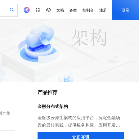
文档
备案
控制台
注册
登录
验
作计划
器
AI 活动
专业服务
服务伙伴合作计划
开发者社区
加入我们
产品动态
服务平台百炼
阿里云 OPC 创新助力计划
一站式生成采购清单，支持单品或批量购买
可编辑精美 PPT 文稿
S产品伙伴计划（繁花）
峰会
CS
造的大模型服务与应用开发平台
Agency Agents：拥有专属领域专家
AI 生产力先锋
Al MaaS 服务伙伴赋能合作
域名
博文
Careers
至高可申请百万元
Qwen3.8-Max 模型上线
 轻松生成专业的 PPT
开启高性价比 AI 编程新体验
弹性可伸缩的云计算服务
先锋实践拓展 AI 生产力的边界
多领域专家智能体,一键组建 AI 虚拟交付团队
Token 补贴，五大权
计划
海大会
伙伴信用分合作计划
商标
问答
社会招聘
益加速 OPC 成功
帕鲁游戏服务器
SS
HappyHorse 打造一站式影视创作平台
飞天发布时刻
HOT
Open Search 向量检索版支
划
备案
电子书
校园招聘
联机服务器，轻松开启游戏
视频创作，一键激活电商全链路生产力
稳定、安全、高性价比、高性能的云存储服务
所见，即是所愿
持视频检索 Pipeline 功能
可视化编排打通从文字构思到成片全链路闭环
更多支持
划
公司注册
镜像站
视频生成
语音识别与合成
 智能体与工作流应用
漫剧工坊：一站式动画创作平台
AI 实训营
应用身份服务 (IDaaS)
合作伙伴培训与认证
产品推荐
划
上云迁移
站生成，高效打造优质广告素材
全接入的云上超级电脑
通过阿里云百炼高效搭建AI应用,助力高效开发
快速生产连贯的高质量长漫剧
从基础到进阶，Agent 创客手把手教你
OpenClaw 管理能力上线
e-1.1-T2V
Qwen3-TTS-Flash
lScope
我要反馈
查询合作伙伴
畅细腻的高质量视频
离线语音合成大模型，多语言方言自适应，低延迟高稳定
n Alibaba Cloud ISV 合作
代维服务
建企业门户网站
10 分钟搭建微信、支付宝小程序
金融分布式架构
MaxCompute MaxFrame 提
创新加速
ope
登录合作伙伴管理后台
我要建议
站，无忧落地极速上线
以可视化方式快速构建移动和 PC 门户网站
国内短信简单易用，安全可靠，秒级触达，全球覆盖200+国家和地区。
高效部署网站，快速应用到小程序
供自动弹性内存功能
（副本集
e-1.1-I2V
Cosyvoice-V3-Flash
金融级云原生架构的应用平台，沉淀金融场
安全
畅自然，细节丰富
高表现力语音合成大模型，语音克隆听感自然
我要投诉
PolarDB
景的最佳实践，提供服务构建、应用开发、
上云场景组合购
Milvus 弹性伸缩功能新增节
伴
漫剧创作，剧本、分镜、视频高效生成
100%兼容MySQL、PostgreSQL，兼容Oracle，支持集中和分布式
覆盖90%+业务场景，专享组合折扣价
点支持范围
部署发布、服务治理、监控运维、容灾高可
2V
VPN
Fun-ASR
立即开通