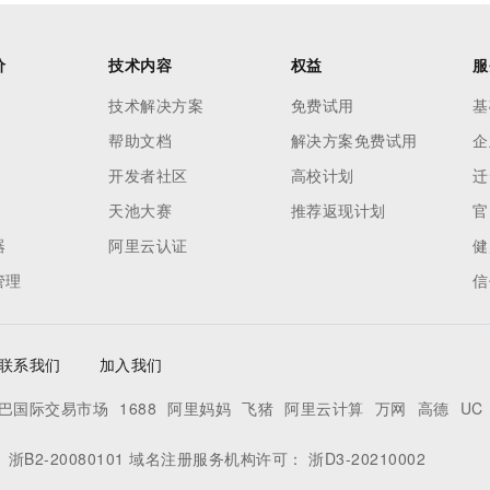
价
技术内容
权益
服
技术解决方案
免费试用
基
帮助文档
解决方案免费试用
企
开发者社区
高校计划
迁
天池大赛
推荐返现计划
官
器
阿里云认证
健
管理
信
联系我们
加入我们
巴国际交易市场
1688
阿里妈妈
飞猪
阿里云计算
万网
高德
UC
：
浙B2-20080101
域名注册服务机构许可：
浙D3-20210002