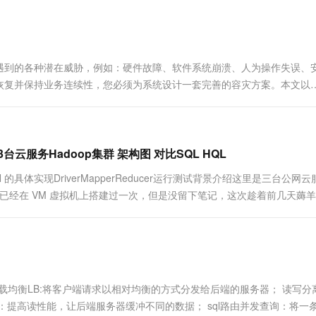
一个 AI 助手
超强辅助，Bol
即刻拥有 DeepSeek-R1 满血版
在企业官网、通讯软件中为客户提供 AI 客服
多种方案随心选，轻松解锁专属 DeepSeek
遇到的各种潜在威胁，例如：硬件故障、软件系统崩溃、人为操作失误、
恢复并保持业务连续性，您必须为系统设计一套完善的容灾方案。本文以
CK集群、第三方云厂商集群和本地IDC集群）为基础，结合阿里云的网络、数据库、
装 3台云服务Hadoop集群 架构图 对比SQL HQL
IN 的具体实现DriverMapperReducer运行测试背景介绍这里是三台公网
之前已经在 VM 虚拟机上搭建过一次，但是没留下笔记，这次趁着前几天薅羊
 负载均衡LB:将客户端请求以相对均衡的方式分发给后端的服务器； 读写分
提高读性能，让后端服务器缓冲不同的数据； sql路由并发查询：将一条