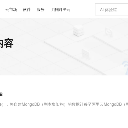
云市场
伙伴
服务
了解阿里云
AI 特惠
数据与 API
成为产品伙伴
企业增值服务
最佳实践
价格计算器
AI 场景体
基础软件
产品伙伴合
阿里云认证
市场活动
配置报价
大模型
内容
自助选配和估算价格
步到位
智启 AI 普惠权益
产品生态集成认证中心
企业支持计划
云上春晚
域名与网站
Qwen Audio：打造专属 AI 语音助手
千问官方 MaaS 平台，为开发者和 Agent 而生，新用户赠送 1 亿 + tokens 额度
一句话生成原生
AI Coding
阿里云Maa
2026 阿里云
云服务器 E
为企业打
数据集
Windows
大模型认证
模型
NEW
NEW
格式还原
值低价云产品抢先购
至高享 1亿+免费 tokens，加速 Al 应用落地
提供智能易用的域名与建站服务
Qwen-Audio-3.0-Realtime 端到端实时语音角色扮演
输入一句话想法,
智能编程，一键
安全可靠、
产品生态伙伴
专家技术服务
云上奥运之旅
弹性计算合作
阿里云中企出
手机三要素
宝塔 Linux
全部认证
价格优势
开源旗舰模型
即刻拥有 DeepSeek-V4-Pro
阿里云 OPC 创新助力计划
千问大模型
一键部署幻兽
AI 电商营销
对象存储 O
大模型
产品生态伙伴工作台
企业增值服务台
云栖战略参考
云存储合作计
云栖大会
身份实名认证
CentOS
训练营
推动算力普惠，释放技术红利
最高返9万
真正可用的 1M 上下文,一次完成代码全链路开发
快速构建应用程序和网站，即刻迈出上云第一步
轻松解锁专属 DeepSeek-V4-Pro
至高百万元 Token 补贴，加速一人公司成长
多元化、高性能、安全可靠的大模型服务
一键购买专属
从图文生成到
云上的中国
数据库合作计
活动全景
短信
Docker
图片和
自进化智能体
5 分钟轻松部署专属 QwenPaw
Token Plan 模型订阅计划
数字证书管理服务（原SSL证书）
高效搭建 AI
AI 广告创作
无影云电脑
企业成长
NEW
HOT
信息公告
看见新力量
云网络合作计
OCR 文字识别
JAVA
越聪明
证享300元代金券
全托管，含MySQL、PostgreSQL、SQL Server、MariaDB多引擎
Qwen3.8-Max 首发尝鲜，限时加量 10 倍，夜间低至2折
实现全站HTTPS，呈现可信的WEB访问
从聊天伙伴进化为能主动干活的本地数字员工
图文、视频一
随时随地安
Kimi-K3
HappyHors
NEW
魔搭 Mode
loud
服务实践
官网公告
B
Kimi 最新旗舰模型，长程编程与推理利器
让文字生成流
金融模力时刻
Salesforce O
版
发票查验
全能环境
Claude Code + GStack 打造工程团队
千问办公，限时限量积分加倍
Qoder
低代码高效构
AI 建站
短信服务
型
NEW
作计划
计划
创新中心
魔搭 ModelSc
健康状态
理服务
让AI从“聊天伙伴”进化为能干活的“数字员工”
安装技能 GStack，拥有专属 AI 工程团队
你的AI工作搭子，覆盖日常办公高频场景
面向真实软件的智能体编程平台
0 代码专业建
ervice），将自建MongoDB（副本集架构）的数据迁移至阿里云MongoDB
客户案例
天气预报查询
操作系统
Deepseek-v4-pro
HappyHors
态合作计划
态智能体模型
旗舰 MoE 大模型，百万上下文与顶尖推理能力
图生视频，流
同享
万小智 AI 建站低至 15元/月
Qoder CN
AI 短剧/漫剧
云原生数据库 
快递物流查询
WordPress
成为服务伙
高校合作
点，立即开启云上创新
覆盖公网/内网、递归/权威、移动APP等全场景解析服务
送.CN域名，送备案服务码
基于千问大模型等，支持代码智能生成、研发智能问答
AI助力短剧
GLM-5.2
Wan2.7-T
Ubuntu