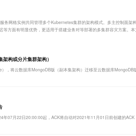
服务生态伙伴
视觉 Coding、空间感知、多模态思考等全面升级
1M上下文，专为长程任务能力而生
云工开物
企业应用
Works
Night Plan 支持 Qwen 3.8-Max
云原生大数据计算服务 MaxCompute
AI 办公
容器服务 Kub
NEW
Red Hat
30+ 款产品免费体验
Data Agent 驱动的一站式 Data+AI 开发治理平台
夜间 5 折，Qwen/Meoo/TokenPlan 客户专享
面向分析的企业级SaaS模式云数据仓库
AI智能应用
提供一站式管
科研合作
ERP
堂（旗舰版）
SUSE
多个服务网格实例共同管理多个Kubernetes集群的架构模式。多主控制面架
智能客服
AI 应用构建
大模型原生
CRM
下发延迟等方面有明显优势，更适用于搭建业务对等部署的多集群容灾方案。
防护产品
2个月
自动承接线索
构。
建站小程序
Qoder
大模型服务平台百炼-应用模版
OA 办公系统
HOT
NEW
面向真实软件
个人版上线、团队版降价；千问3.8-Max首发发尝鲜
丰富多元化的应用模版和解决方案
力提升
财税管理
模板建站
万有无界
大模型服务平台百炼-智能体
本集架构或分片集群架构）
400电话
定制建站
的模型效果
灵活可视化地构建企业级 Agent
ervice），将云数据库MongoDB版（副本集架构）迁移至云数据库MongoD
方案
广告营销
模板小程序
秒悟
人工智能平台 PAI
定制小程序
云端极速 AI 
新一代 AI 视频生成模型，深度适配广告营销等场景
AI Native 的算法工程平台，一站式完成建模、训练、推理服务部署
APP 开发
建站系统
告
4年07月22日20:00:00起，ACK将自动对2021年11月01日前创建的ACK
AI 应用
10分钟微调：让0.6B模型媲美235B模
多模态数据信
型
依托云原生高可用架构,实现Dify私有化部署
用1%尺寸在特定领域达到大模型90%以上效果