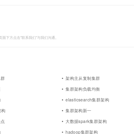
roxy和atlas.....
面下方点击"联系我们"与我们沟通。
集群
架构主从复制集群
案
集群架构负载均衡
构
elasticsearch集群架构
架构
集群架构新一
缺点
大数据spark集群架构
构
hadoop集群架构