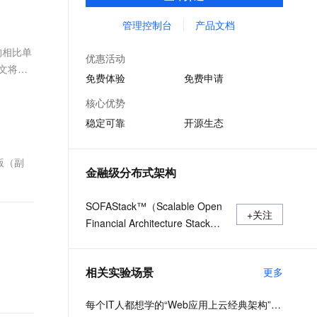
用等全栈式解决方案，兼容Dubbo、Spring
文戏情感细腻自然，动作戏激烈拳拳到肉，实现更强表演能力
支持中英文自由切换，具备更强的噪声鲁棒性
ernetes 版 ACK
云聚AI 严选权益
AI 原生数据库服务发布
SSL 证书
Cloud等微服务运行环境，助力客户各类应用
管理控制台
产品文档
，一键激活高效办公新体验
理容器应用的 K8s 服务
精选AI产品，从模型到应用全链提效
Agent 数据网关
轻松转型分布式架构
堡垒机
构相比单
AI 用量加速计划
云原生数据库 PolarDB
优惠活动
应用
防火墙
本文将介
、识别商机，让客服更高效、服务更出色。
新老同享，达量后返
Agentic Database 发布
免费体验
免费申请
千问办公
主机安全
NEW
核心优势
的智能体编程平台
一站式AI生产力平台
稳定可靠
开源生态
AI 应用及服务市场
伶鹊
企业级人与Agent协作平台，接入和调度多个数字员工
智能客服平台，对话机器人、对话分析、智能外呼
B版（副
AI 应用
金融级分布式架构
大模型服务平台百炼 - 全妙
大模型
应用创作平台
多模态内容创作工具，已接入 DeepSeek
SOFAStack™（Scalable Open
自然语言处理
+关注
Financial Architecture Stack）
数据标注
是一套用于快速构建金融级分布
式架构的中间件，也是在金融场
机器学习
相关实验场景
更多
景里锤炼出来的最佳实践。
息提取
与 AI 智能体进行实时音视频通话
从文本、图片、视频中提取结构化的属性信息
构建支持视频理解的 AI 音视频实时通话应用
每个IT人都想学的“Web应用上云经典架构”实战