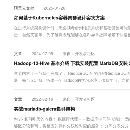
10 分钟在聊天系统中增加
专有云
阿里云文档
2025-01-26
如何基于Kubernetes容器集群设计容灾方案
在进行系统架构设计时，您必须考虑到信息系统和基础设施可能
击、自然灾害等。为了确保系统能够在各种异常故障场景下快速
Kubernetes集群（包括容器服务 Kubernetes 版的A
及...
文章
2024-07-05
来自：开发者社区
Hadoop-12-Hive 基本介绍 下载安装配置 MariaDB安
章节内容上一节我们完成了： Reduce JOIN 的介绍Reduce JO
器，每台 2C4G，搭建一个Hadoop的学习环境，供我学习。
台机器&...
文章
2022-02-16
来自：开发者社区
实战mariadb-galera集群架构
day6 复习昨天的内容： 数据库代理－－数据库中间件 功能：
够区分读和写，将相应的操作分汉给对应的服务； 分库分表分片：