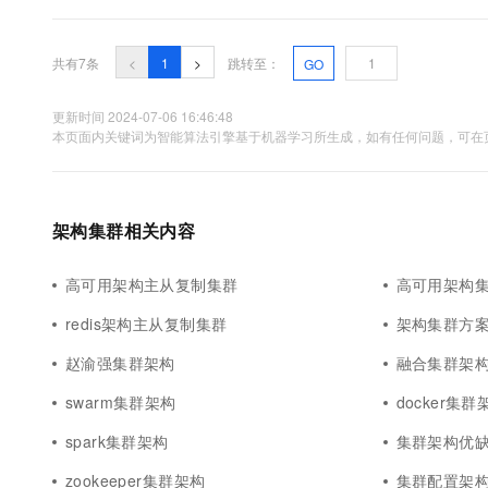
的sql语句分成多条 sql语句，分发给后端对应的服务器。 软件： mysql-p
共有7条
<
1
>
跳转至：
GO
更新时间 2024-07-06 16:46:48
本页面内关键词为智能算法引擎基于机器学习所生成，如有任何问题，可在页
架构集群相关内容
高可用架构主从复制集群
高可用架构
redis架构主从复制集群
架构集群方
赵渝强集群架构
融合集群架
swarm集群架构
docker集群
spark集群架构
集群架构优
zookeeper集群架构
集群配置架