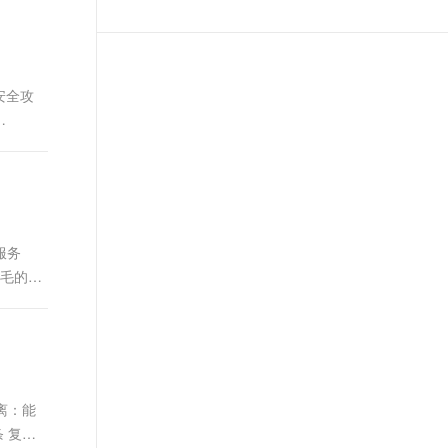
t.diy 一步搞定创意建站
构建大模型应用的安全防护体系
通过自然语言交互简化开发流程,全栈开发支持
通过阿里云安全产品对 AI 应用进行安全防护
安全攻
中间件
云服务
毛的3
离：能
 复杂