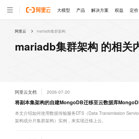
大模型
产品
解决方案
权益
定价
阿里云
mariadb集群架构
大模型
产品
解决方案
权益
定价
云市场
伙伴
服务
了解阿里云
精选产品
精选解决方案
普惠上云
产品定价
精选商城
成为销售伙伴
售前咨询
为什么选择阿里云
千问AI平台
mariadb集群架构 的相关
了解云产品的定价详情
大模型服务平台百炼
睿译宝，AI翻译排版一
普惠上云 官方力荐
分销伙伴
在线服务
网站建设
什么是云计算
大
大模型服务与应用平台
上传文档即自动完成翻译和
云服务器38元/年起，超
咨询伙伴
多端小程序
技术领先
云上成本管理
售后服务
轻量应用服务器
GLM-5.2：长任务时代
官方推荐返现计划
大模型
精选产品
精选解决方案
Salesforce 国际版订阅
稳定可靠
管理和优化成本
推荐新用户得奖励，单订单
销售伙伴合作计划
自助服务
友盟天域
安全合规
人工智能与机器学习
AI
文本生成
云数据库 RDS
Hermes Agent，打造
云工开物
无影生态合作计划
在线服务
阿里云文档
2026-07-20
观测云
分析师报告
自主进化，持久记忆，越用
高校专属算力普惠，学生认
计算
互联网应用开发
Qwen3.8-Max
HOT
Salesforce On Alibaba C
工单服务
将副本集架构的自建MongoDB迁移至云数据库MongoD
智能体时代全能旗舰模型
Tuya 物联网平台阿里云
研究报告与白皮书
人工智能平台 PAI
快速拥有专属 OpenClaw
大模
Consulting Partner 合
大数据
容器
免费试用
短信专区
一站式AI开发、训练和推
本文介绍如何使用数据传输服务DTS（Data Transmission S
蓝凌 OA
Qwen3.7-Plus
AI 大模型销售与服务生
现代化应用
架构或分片集群架构）实例，来实现迁移上云。
存储
天池大赛
能看、能想、能动手的多模
云解析DNS
解决方案免费试用 新老
电子合同
最高领取价值200元试用
安全
网络与CDN
AI 算法大赛
Qwen3-VL-Plus
畅捷通