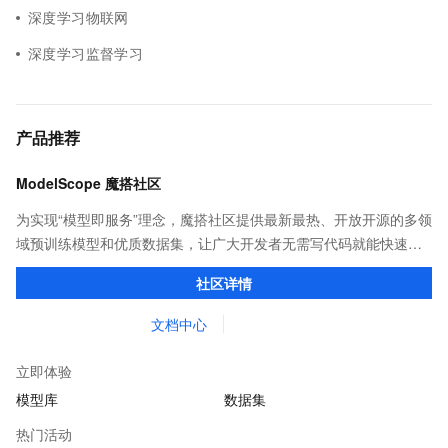
深度学习物联网
深度学习监督学习
产品推荐
ModelScope 魔搭社区
为实现“模型即服务”理念，魔搭社区提供最新最热、开放开源的多领
域预训练模型和优质数据集，让广大开发者无需写代码就能快速体
验模型效果；同时提供抽象编程接口及SDK，对模型进行二次开
社区详情
发，真正让模型应用到不同的场景中。
文档中心
立即体验
模型库
数据集
热门活动