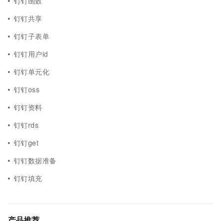
钉钉函数
钉钉共享
钉钉子表单
钉钉用户id
钉钉单元化
钉钉oss
钉钉资料
钉钉rds
钉钉get
钉钉数据准备
钉钉填充
产品推荐