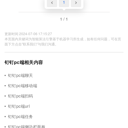
<
1
>
1 / 1
更新时间 2024-07-06 17:15:27
本页面内关键词为智能算法引擎基于机器学习所生成，如有任何问题，可在页
面下方点击"联系我们"与我们沟通。
钉钉pc端相关内容
钉钉pc端聊天
钉钉pc端移动端
钉钉pc端扫码
钉钉pc端url
钉钉pc端任务
钉钉pc端侧边栏面板