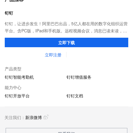
钉钉
钉钉，让进步发生！阿里巴巴出品，5亿人都在用的数字化组织运营
平台。含PC版，IPad和手机版。远程视频会议，消息已读未读，
DING消息任务管理，让沟通更高效；移动办公考勤，审批，钉闪
立即下载
会，钉钉文档，钉钉教育解决方案。
立即注册
产品类型
钉钉智能考勤机
钉钉增值服务
能力中心
钉钉开放平台
钉钉文档
关注我们：
新浪微博