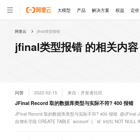
大模型
产品
解决方案
权益
定价
阿里云
jfinal类型报错
大模型
产品
解决方案
权益
定价
云市场
伙伴
服务
了解阿里云
精选产品
精选解决方案
普惠上云
产品定价
精选商城
成为销售伙伴
售前咨询
为什么选择阿里云
千问AI平台
jfinal类型报错 的相关内容
了解云产品的定价详情
大模型服务平台百炼
睿译宝，AI翻译排版一
普惠上云 官方力荐
分销伙伴
在线服务
网站建设
什么是云计算
大
大模型服务与应用平台
上传文档即自动完成翻译和
云服务器38元/年起，超
咨询伙伴
多端小程序
技术领先
云上成本管理
售后服务
轻量应用服务器
GLM-5.2：长任务时代
官方推荐返现计划
大模型
精选产品
精选解决方案
Salesforce 国际版订阅
稳定可靠
管理和优化成本
推荐新用户得奖励，单订单
销售伙伴合作计划
自助服务
友盟天域
安全合规
人工智能与机器学习
AI
文本生成
云数据库 RDS
Hermes Agent，打造
云工开物
无影生态合作计划
在线服务
问答
2022-02-15
来自：开发者社区
观测云
分析师报告
自主进化，持久记忆，越用
高校专属算力普惠，学生认
计算
互联网应用开发
Qwen3.8-Max
HOT
Salesforce On Alibaba C
工单服务
JFinal Record 取的数据库类型与实际不符? 400 报错
智能体时代全能旗舰模型
Tuya 物联网平台阿里云
研究报告与白皮书
人工智能平台 PAI
快速拥有专属 OpenClaw
大模
Consulting Partner 合
大数据
容器
免费试用
短信专区
一站式AI开发、训练和推
JFinal Record 取的数据库类型与实际不符? 400 报错 @JFinal 
蓝凌 OA
Qwen3.7-Plus
AI 大模型销售与服务生
现代化应用
自增长字段 CREATE TABLE `account` ( `id` int(5) NOT NULL AU
存储
天池大赛
能看、能想、能动手的多模
云解析DNS
解决方案免费试用 新老
电子合同
最高领取价值200元试用
安全
网络与CDN
AI 算法大赛
Qwen3-VL-Plus
畅捷通