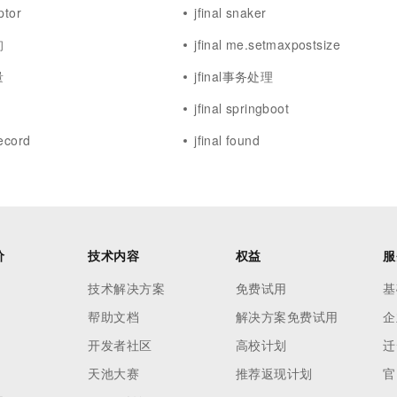
ptor
jfinal snaker
询
jfinal me.setmaxpostsize
量
jfinal事务处理
jfinal springboot
record
jfinal found
价
技术内容
权益
服
技术解决方案
免费试用
基
帮助文档
解决方案免费试用
企
开发者社区
高校计划
迁
天池大赛
推荐返现计划
官