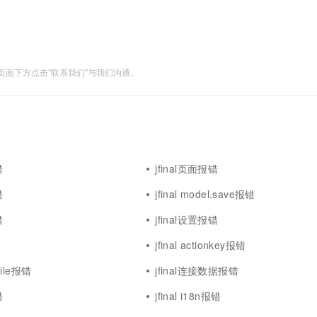
一个 AI 助手
超强辅助，Bol
即刻拥有 DeepSeek-R1 满血版
在企业官网、通讯软件中为客户提供 AI 客服
多种方案随心选，轻松解锁专属 DeepSeek
面下方点击"联系我们"与我们沟通。
错
jfinal页面报错
错
jfinal model.save报错
错
jfinal设置报错
jfinal actionkey报错
rfile报错
jfinal连接数据报错
错
jfinal i18n报错