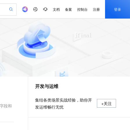
文档
备案
控制台
注册
登录
验
作计划
器
AI 活动
专业服务
服务伙伴合作计划
开发者社区
加入我们
产品动态
服务平台百炼
阿里云 OPC 创新助力计划
一站式生成采购清单，支持单品或批量购买
可编辑精美 PPT 文稿
S产品伙伴计划（繁花）
峰会
CS
造的大模型服务与应用开发平台
Agency Agents：拥有专属领域专家
AI 生产力先锋
Al MaaS 服务伙伴赋能合作
域名
博文
Careers
至高可申请百万元
Qwen3.8-Max 模型上线
 轻松生成专业的 PPT
开启高性价比 AI 编程新体验
弹性可伸缩的云计算服务
先锋实践拓展 AI 生产力的边界
多领域专家智能体,一键组建 AI 虚拟交付团队
Token 补贴，五大权
计划
海大会
伙伴信用分合作计划
商标
问答
社会招聘
益加速 OPC 成功
帕鲁游戏服务器
SS
HappyHorse 打造一站式影视创作平台
飞天发布时刻
HOT
Open Search 向量检索版支
划
备案
电子书
校园招聘
联机服务器，轻松开启游戏
视频创作，一键激活电商全链路生产力
稳定、安全、高性价比、高性能的云存储服务
所见，即是所愿
持视频检索 Pipeline 功能
可视化编排打通从文字构思到成片全链路闭环
更多支持
划
公司注册
镜像站
视频生成
语音识别与合成
 智能体与工作流应用
漫剧工坊：一站式动画创作平台
AI 实训营
应用身份服务 (IDaaS)
合作伙伴培训与认证
开发与运维
划
上云迁移
站生成，高效打造优质广告素材
全接入的云上超级电脑
通过阿里云百炼高效搭建AI应用,助力高效开发
快速生产连贯的高质量长漫剧
从基础到进阶，Agent 创客手把手教你
OpenClaw 管理能力上线
e-1.1-T2V
Qwen3-TTS-Flash
lScope
我要反馈
查询合作伙伴
畅细腻的高质量视频
离线语音合成大模型，多语言方言自适应，低延迟高稳定
n Alibaba Cloud ISV 合作
代维服务
建企业门户网站
10 分钟搭建微信、支付宝小程序
MaxCompute MaxFrame 提
集结各类场景实战经验，助你开
+关注
创新加速
ope
登录合作伙伴管理后台
我要建议
站，无忧落地极速上线
以可视化方式快速构建移动和 PC 门户网站
国内短信简单易用，安全可靠，秒级触达，全球覆盖200+国家和地区。
高效部署网站，快速应用到小程序
供自动弹性内存功能
关键字段和
发运维畅行无忧
e-1.1-I2V
Cosyvoice-V3-Flash
安全
畅自然，细节丰富
高表现力语音合成大模型，语音克隆听感自然
我要投诉
PolarDB
上云场景组合购
Milvus 弹性伸缩功能新增节
伴
漫剧创作，剧本、分镜、视频高效生成
100%兼容MySQL、PostgreSQL，兼容Oracle，支持集中和分布式
覆盖90%+业务场景，专享组合折扣价
点支持范围
2V
VPN
Fun-ASR