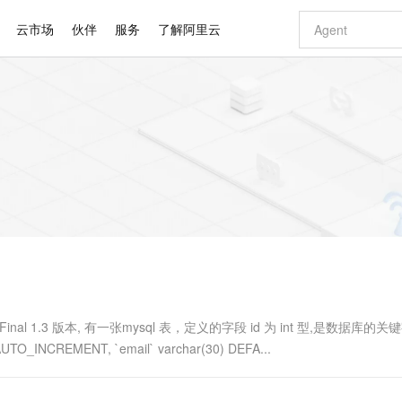
云市场
伙伴
服务
了解阿里云
AI 特惠
数据与 API
成为产品伙伴
企业增值服务
最佳实践
价格计算器
AI 场景体
基础软件
产品伙伴合
阿里云认证
市场活动
配置报价
大模型
自助选配和估算价格
步到位
智启 AI 普惠权益
产品生态集成认证中心
企业支持计划
云上春晚
域名与网站
Qwen Audio：打造专属 AI 语音助手
千问官方 MaaS 平台，为开发者和 Agent 而生，新用户赠送 1 亿 + tokens 额度
一句话生成原生
AI Coding
阿里云Maa
2026 阿里云
云服务器 E
为企业打
数据集
Windows
大模型认证
模型
NEW
NEW
格式还原
值低价云产品抢先购
至高享 1亿+免费 tokens，加速 Al 应用落地
提供智能易用的域名与建站服务
Qwen-Audio-3.0-Realtime 端到端实时语音角色扮演
输入一句话想法,
智能编程，一键
安全可靠、
产品生态伙伴
专家技术服务
云上奥运之旅
弹性计算合作
阿里云中企出
手机三要素
宝塔 Linux
全部认证
价格优势
开源旗舰模型
即刻拥有 DeepSeek-V4-Pro
阿里云 OPC 创新助力计划
千问大模型
一键部署幻兽
AI 电商营销
对象存储 O
大模型
产品生态伙伴工作台
企业增值服务台
云栖战略参考
云存储合作计
云栖大会
身份实名认证
CentOS
训练营
推动算力普惠，释放技术红利
最高返9万
真正可用的 1M 上下文,一次完成代码全链路开发
快速构建应用程序和网站，即刻迈出上云第一步
轻松解锁专属 DeepSeek-V4-Pro
至高百万元 Token 补贴，加速一人公司成长
多元化、高性能、安全可靠的大模型服务
一键购买专属
从图文生成到
云上的中国
数据库合作计
活动全景
短信
Docker
图片和
自进化智能体
5 分钟轻松部署专属 QwenPaw
Token Plan 模型订阅计划
数字证书管理服务（原SSL证书）
高效搭建 AI
AI 广告创作
无影云电脑
企业成长
NEW
HOT
信息公告
看见新力量
云网络合作计
OCR 文字识别
JAVA
越聪明
证享300元代金券
全托管，含MySQL、PostgreSQL、SQL Server、MariaDB多引擎
Qwen3.8-Max 首发尝鲜，限时加量 10 倍，夜间低至2折
实现全站HTTPS，呈现可信的WEB访问
从聊天伙伴进化为能主动干活的本地数字员工
图文、视频一
随时随地安
Kimi-K3
HappyHors
NEW
魔搭 Mode
loud
服务实践
官网公告
Kimi 最新旗舰模型，长程编程与推理利器
让文字生成流
金融模力时刻
Salesforce O
版
发票查验
全能环境
Claude Code + GStack 打造工程团队
千问办公，限时限量积分加倍
Qoder
低代码高效构
AI 建站
短信服务
型
NEW
作计划
计划
创新中心
魔搭 ModelSc
健康状态
理服务
让AI从“聊天伙伴”进化为能干活的“数字员工”
安装技能 GStack，拥有专属 AI 工程团队
你的AI工作搭子，覆盖日常办公高频场景
面向真实软件的智能体编程平台
0 代码专业建
JFinal 1.3 版本, 有一张mysql 表，定义的字段 id 为 int 型,是数据库的
客户案例
天气预报查询
操作系统
Deepseek-v4-pro
HappyHors
态合作计划
TO_INCREMENT, `email` varchar(30) DEFA...
态智能体模型
旗舰 MoE 大模型，百万上下文与顶尖推理能力
图生视频，流
同享
万小智 AI 建站低至 15元/月
Qoder CN
AI 短剧/漫剧
云原生数据库 
快递物流查询
WordPress
成为服务伙
高校合作
点，立即开启云上创新
覆盖公网/内网、递归/权威、移动APP等全场景解析服务
送.CN域名，送备案服务码
基于千问大模型等，支持代码智能生成、研发智能问答
AI助力短剧
GLM-5.2
Wan2.7-T
Ubuntu