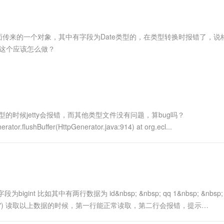
服务生态伙伴
视觉 Coding、空间感知、多模态思考等全面升级
1M上下文，专为长程任务能力而生
云工开物
企业应用
Works
Night Plan 支持 Qwen 3.8-Max
云原生大数据计算服务 MaxCompute
AI 办公
容器服务 Kub
NEW
Red Hat
30+ 款产品免费体验
Data Agent 驱动的一站式 Data+AI 开发治理平台
夜间 5 折，Qwen/Meoo/TokenPlan 客户专享
面向分析的企业级SaaS模式云数据仓库
AI智能应用
提供一站式管
科研合作
ERP
堂（旗舰版）
SUSE
el获取页面传来的一个对象，其中有字段为Date类型的，在类型转换时报错了，
智能客服
AI 应用构建
大模型原生
CRM
，请问这个应该怎么做？
防护产品
2个月
自动承接线索
建站小程序
Qoder
大模型服务平台百炼-应用模版
OA 办公系统
HOT
NEW
面向真实软件
个人版上线、团队版降价；千问3.8-Max首发发尝鲜
丰富多元化的应用模版和解决方案
力提升
财税管理
模板建站
万有无界
大模型服务平台百炼-智能体
400电话
定制建站
的模型效果
灵活可视化地构建企业级 Agent
pdf类型的时候jetty会报错，而其他类型文件没有问题，算bug吗？
方案
广告营销
模板小程序
nerator.flushBuffer(HttpGenerator.java:914) at org.ecl...
秒悟
人工智能平台 PAI
定制小程序
云端极速 AI 
新一代 AI 视频生成模型，深度适配广告营销等场景
AI Native 的算法工程平台，一站式完成建模、训练、推理服务部署
APP 开发
建站系统
gint 比如其中有两行数据为 id&nbsp; &nbsp; qq 1&nbsp; &nbsp;
AI 应用
10分钟微调：让0.6B模型媲美235B模
多模态数据信
l.getInt("qq") 读取以上数据的时候，第一行能正常读取，第二行会报错，提示
型
依托云原生高可用架构,实现Dify私有化部署
用1%尺寸在特定领域达到大模型90%以上效果