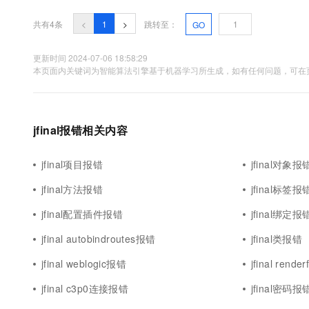
10 分钟在聊天系统中增加
专有云
共有4条
<
1
>
跳转至：
GO
更新时间 2024-07-06 18:58:29
本页面内关键词为智能算法引擎基于机器学习所生成，如有任何问题，可在页
jfinal报错相关内容
jfinal项目报错
jfinal对象报
jfinal方法报错
jfinal标签报
jfinal配置插件报错
jfinal绑定报
jfinal autobindroutes报错
jfinal类报错
jfinal weblogic报错
jfinal rende
jfinal c3p0连接报错
jfinal密码报