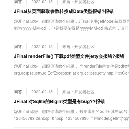
问答
2022-02-15
来自：开发者社区
大数据开发治理平台 Data
AI 产品 免费试用
网络
安全
云开发大赛
Tableau 订阅
JFinal从页面获取参数转换成Date类型报错?报错
1亿+ 大模型 tokens 和 
可观测
入门学习赛
中间件
AI空中课堂在线直播课
@JFinal 你好，想跟你请教个问题：JFinal使用getMod
云防火墙
140+云产品 免费试用
大模型服务
能为"yyyy-MM-dd"，但是我要传得是"yyyy/MM/dd"格式的
上云与迁云
云原生的云上边界网络安全
产品新客免费试用，最长1
数据库
生态解决方案
千问AI平台-Token Plan
企业出海
大模型ACA认证体验
大数据计算
问答
2022-02-15
来自：开发者社区
助力企业全员 AI 认知与能
行业生态解决方案
政企业务
媒体服务
千问AI平台-模型体验
JFinal renderFile() 下载pdf类型文件jetty会报错?报错
开发者生态解决方案
在线体验全尺寸、多种模态
企业服务与云通信
@JFinal 你好，想跟你请教个问题： 当renderFile的文件是
AI 开发和 AI 应用解决
org.eclipse.jetty.io.EofException at org.eclipse.jetty.http.HttpGe
Happy 系列大模型
域名与网站
终端用户计算
问答
2022-02-15
来自：开发者社区
Serverless
JFinal 对Sqlite的Bigint类型是有bug??报错
大模型解决方案
@JFinal 你好，想跟你请教个问题： 数据库用的Sqlite 其中qq号字段为bi
开发工具
快速部署 Dify，高效搭建 
123456789 2&nbsp; &nbsp; 1234567890 当用mode
迁移与运维管理
java.lang.Long&nbsp;c...