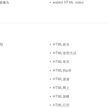
eo摄像头
webkit HTML video
一个 AI 助手
超强辅助，Bol
即刻拥有 DeepSeek-R1 满血版
在企业官网、通讯软件中为客户提供 AI 客服
多种方案随心选，轻松解锁专属 DeepSeek
片段
HTML娱乐
HTML使用方法
HTML单页
HTML转pdf
HTML速速
HTML网上
HTML策略
HTML日历