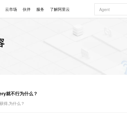
云市场
伙伴
服务
了解阿里云
AI 特惠
数据与 API
成为产品伙伴
企业增值服务
最佳实践
价格计算器
AI 场景体
基础软件
产品伙伴合
阿里云认证
市场活动
配置报价
大模型
容
自助选配和估算价格
新方式
睿译宝，AI翻译排版一步到位
智启 AI 普惠权益
产品生态集成认证中心
企业支持计划
云上春晚
域名与网站
千问官方 MaaS 平台，为开发者和 Agent 而生，新用户赠送 1 亿 + tokens 额度
Qwen Aud
AI Coding
阿里云Maa
2026 阿里云
云服务器 E
为企业打
数据集
Windows
大模型认证
模型
NEW
NEW
交付可用成果
值低价云产品抢先购
上传文档即自动完成翻译和格式还原
至高享 1亿+免费 tokens，加速 Al 应用落地
提供智能易用的域名与建站服务
智能编程，一键
安全可靠、
产品生态伙伴
专家技术服务
云上奥运之旅
弹性计算合作
阿里云中企出
手机三要素
宝塔 Linux
全部认证
价格优势
有专属领域专家
GLM-5.2：长任务时代开源旗舰模型
阿里云 OPC 创新助力计划
千问大模型
即刻拥有 DeepS
AI 电商营销
对象存储 O
大模型
产品生态伙伴工作台
企业增值服务台
云栖战略参考
云存储合作计
云栖大会
身份实名认证
CentOS
训练营
推动算力普惠，释放技术红利
最高返9万
多领域专家智能体,一键组建 AI 虚拟交付团队
快速构建应用程序和网站，即刻迈出上云第一步
至高百万元 Token 补贴，加速一人公司成长
多元化、高性能、安全可靠的大模型服务
真正可用的 1M 上下文,一次完成代码全链路开发
轻松解锁专属 Dee
从图文生成到
云上的中国
数据库合作计
活动全景
短信
Docker
图片和
站式影视创作平台
Hermes Agent，打造自进化智能体
Token Plan 模型订阅计划
数字证书管理服务（原SSL证书）
5 分钟轻松部署
AI 广告创作
无影云电脑
企业成长
NEW
信息公告
看见新力量
云网络合作计
OCR 文字识别
JAVA
证享300元代金券
可视化编排打通从文字构思到成片全链路闭环
全托管，含MySQL、PostgreSQL、SQL Server、MariaDB多引擎
自主进化，持久记忆，越用越聪明
Qwen3.8-Max 首发尝鲜，限时加量 10 倍，夜间低至2折
实现全站HTTPS，呈现可信的WEB访问
图文、视频一
随时随地安
Kimi-K3
HappyHors
NEW
魔搭 Mode
loud
服务实践
官网公告
uery就不行为什么？
Kimi 最新旗舰模型，长程编程与推理利器
让文字生成流
金融模力时刻
Salesforce O
版
发票查验
全能环境
Claude Code + GStack 打造工程团队
千问办公，限时限量积分加倍
Qoder
低代码高效构
AI 建站
短信服务
型
NEW
作计划
计划
创新中心
魔搭 ModelSc
健康状态
理服务
让AI从“聊天伙伴”进化为能干活的“数字员工”
安装技能 GStack，拥有专属 AI 工程团队
你的AI工作搭子，覆盖日常办公高频场景
面向真实软件的智能体编程平台
0 代码专业建
能正常获得,为什么？
客户案例
天气预报查询
操作系统
Deepseek-v4-pro
HappyHors
态合作计划
态智能体模型
旗舰 MoE 大模型，百万上下文与顶尖推理能力
图生视频，流
同享
万小智 AI 建站低至 15元/月
Qoder CN
AI 短剧/漫剧
云原生数据库 
快递物流查询
WordPress
成为服务伙
高校合作
点，立即开启云上创新
覆盖公网/内网、递归/权威、移动APP等全场景解析服务
送.CN域名，送备案服务码
基于千问大模型等，支持代码智能生成、研发智能问答
AI助力短剧
GLM-5.2
Wan2.7-T
Ubuntu