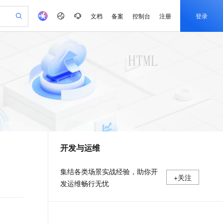
文档
备案
控制台
注册
登录
验
作计划
器
AI 活动
专业服务
服务伙伴合作计划
开发者社区
加入我们
产品动态
服务平台百炼
阿里云 OPC 创新助力计划
一站式生成采购清单，支持单品或批量购买
io：打造专属 AI 语音助手
S产品伙伴计划（繁花）
峰会
CS
造的大模型服务与应用开发平台
一句话生成原生可编辑精美 PPT 文稿
AI 生产力先锋
Al MaaS 服务伙伴赋能合作
域名
博文
Careers
至高可申请百万元
Qwen3.8-Max 模型上线
开启高性价比 AI 编程新体验
弹性可伸缩的云计算服务
Qwen-Audio-3.0-Realtime 端到端实时语音角色扮演
输入一句话想法, 轻松生成专业的 PPT
先锋实践拓展 AI 生产力的边界
Token 补贴，五大权
计划
海大会
伙伴信用分合作计划
商标
问答
社会招聘
益加速 OPC 成功
eek-V4-Pro
SS
一键部署幻兽帕鲁游戏服务器
飞天发布时刻
HOT
Open Search 向量检索版支
划
备案
电子书
校园招聘
pSeek-V4-Pro
视频创作，一键激活电商全链路生产力
稳定、安全、高性价比、高性能的云存储服务
一键购买专属联机服务器，轻松开启游戏
所见，即是所愿
持视频检索 Pipeline 功能
更多支持
划
公司注册
镜像站
视频生成
语音识别与合成
专属 QwenPaw
漫剧工坊：一站式动画创作平台
AI 实训营
HOT
应用身份服务 (IDaaS)
合作伙伴培训与认证
开发与运维
划
上云迁移
站生成，高效打造优质广告素材
全接入的云上超级电脑
从聊天伙伴进化为能主动干活的本地数字员工
快速生产连贯的高质量长漫剧
从基础到进阶，Agent 创客手把手教你
OpenClaw 管理能力上线
e-1.1-T2V
Qwen3-TTS-Flash
lScope
我要反馈
查询合作伙伴
畅细腻的高质量视频
离线语音合成大模型，多语言方言自适应，低延迟高稳定
n Alibaba Cloud ISV 合作
代维服务
建企业门户网站
10 分钟搭建微信、支付宝小程序
MaxCompute MaxFrame 提
集结各类场景实战经验，助你开
+关注
创新加速
ope
登录合作伙伴管理后台
我要建议
站，无忧落地极速上线
以可视化方式快速构建移动和 PC 门户网站
国内短信简单易用，安全可靠，秒级触达，全球覆盖200+国家和地区。
高效部署网站，快速应用到小程序
供自动弹性内存功能
发运维畅行无忧
e-1.1-I2V
Cosyvoice-V3-Flash
安全
畅自然，细节丰富
高表现力语音合成大模型，语音克隆听感自然
我要投诉
PolarDB
上云场景组合购
Milvus 弹性伸缩功能新增节
伴
漫剧创作，剧本、分镜、视频高效生成
100%兼容MySQL、PostgreSQL，兼容Oracle，支持集中和分布式
覆盖90%+业务场景，专享组合折扣价
点支持范围
2V
VPN
Fun-ASR