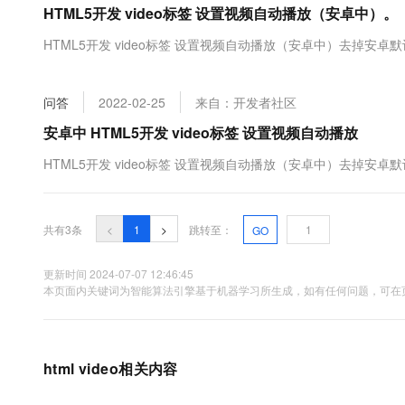
HTML5开发 video标签 设置视频自动播放（安卓中）。
大数据开发治理平台 Data
AI 产品 免费试用
网络
安全
云开发大赛
Tableau 订阅
1亿+ 大模型 tokens 和 
HTML5开发 video标签 设置视频自动播放（安卓中）去掉安卓默认c
可观测
入门学习赛
中间件
AI空中课堂在线直播课
云防火墙
140+云产品 免费试用
大模型服务
上云与迁云
云原生的云上边界网络安全
产品新客免费试用，最长1
数据库
问答
2022-02-25
来自：开发者社区
生态解决方案
千问AI平台-Token Plan
企业出海
大模型ACA认证体验
安卓中 HTML5开发 video标签 设置视频自动播放
大数据计算
助力企业全员 AI 认知与能
行业生态解决方案
政企业务
HTML5开发 video标签 设置视频自动播放（安卓中）去掉安卓默认c
媒体服务
千问AI平台-模型体验
开发者生态解决方案
在线体验全尺寸、多种模态
企业服务与云通信
AI 开发和 AI 应用解决
Happy 系列大模型
共有3条
<
1
>
跳转至：
GO
域名与网站
更新时间 2024-07-07 12:46:45
终端用户计算
本页面内关键词为智能算法引擎基于机器学习所生成，如有任何问题，可在页
Serverless
大模型解决方案
开发工具
快速部署 Dify，高效搭建 
html video相关内容
迁移与运维管理