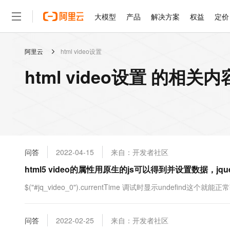
大模型
产品
解决方案
权益
定价
阿里云
html video设置
大模型
产品
解决方案
权益
定价
云市场
伙伴
服务
了解阿里云
精选产品
精选解决方案
普惠上云
产品定价
精选商城
成为销售伙伴
售前咨询
为什么选择阿里云
千问AI平台
html video设置 的相关内
了解云产品的定价详情
大模型服务平台百炼
千问办公，解锁你的工作
普惠上云 官方力荐
分销伙伴
在线服务
网站建设
什么是云计算
大
大模型服务与应用平台
企业级Agent产品，直接
云服务器38元/年起，超
咨询伙伴
多端小程序
技术领先
云上成本管理
售后服务
轻量应用服务器
Agency Agents：拥
官方推荐返现计划
大模型
精选产品
精选解决方案
Salesforce 国际版订阅
稳定可靠
管理和优化成本
推荐新用户得奖励，单订单
销售伙伴合作计划
自助服务
友盟天域
安全合规
人工智能与机器学习
AI
文本生成
云数据库 RDS
HappyHorse 打造一
云工开物
无影生态合作计划
在线服务
问答
2022-04-15
来自：开发者社区
观测云
分析师报告
高校专属算力普惠，学生认
计算
互联网应用开发
Qwen3.8-Max
HOT
Salesforce On Alibaba C
工单服务
html5 video的属性用原生的js可以得到并设置数据，jq
智能体时代全能旗舰模型
Tuya 物联网平台阿里云
研究报告与白皮书
人工智能平台 PAI
快速拥有专属 OpenClaw
大模
Consulting Partner 合
大数据
容器
免费试用
短信专区
一站式AI开发、训练和推
$("#jq_video_0").currentTime 调试时显示undefind这个就
蓝凌 OA
Qwen3.7-Plus
AI 大模型销售与服务生
现代化应用
存储
天池大赛
能看、能想、能动手的多模
云解析DNS
解决方案免费试用 新老
电子合同
最高领取价值200元试用
安全
问答
网络与CDN
2022-02-25
来自：开发者社区
AI 算法大赛
Qwen3-VL-Plus
畅捷通