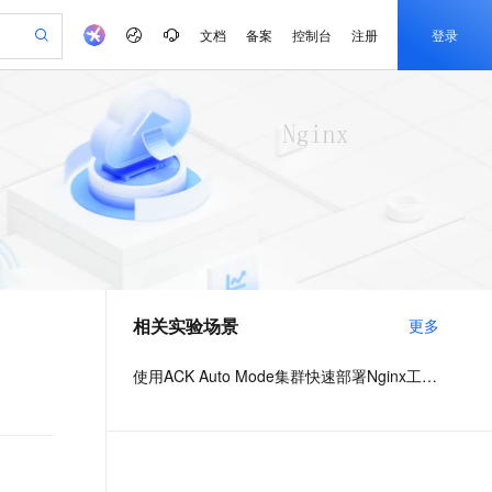
文档
备案
控制台
注册
登录
验
作计划
器
AI 活动
专业服务
服务伙伴合作计划
开发者社区
加入我们
产品动态
服务平台百炼
阿里云 OPC 创新助力计划
一站式生成采购清单，支持单品或批量购买
可编辑精美 PPT 文稿
S产品伙伴计划（繁花）
峰会
CS
造的大模型服务与应用开发平台
Agency Agents：拥有专属领域专家
AI 生产力先锋
Al MaaS 服务伙伴赋能合作
域名
博文
Careers
至高可申请百万元
Qwen3.8-Max 模型上线
 轻松生成专业的 PPT
开启高性价比 AI 编程新体验
弹性可伸缩的云计算服务
先锋实践拓展 AI 生产力的边界
多领域专家智能体,一键组建 AI 虚拟交付团队
Token 补贴，五大权
计划
海大会
伙伴信用分合作计划
商标
问答
社会招聘
益加速 OPC 成功
帕鲁游戏服务器
SS
HappyHorse 打造一站式影视创作平台
飞天发布时刻
HOT
Open Search 向量检索版支
划
备案
电子书
校园招聘
联机服务器，轻松开启游戏
视频创作，一键激活电商全链路生产力
稳定、安全、高性价比、高性能的云存储服务
所见，即是所愿
持视频检索 Pipeline 功能
可视化编排打通从文字构思到成片全链路闭环
更多支持
划
公司注册
镜像站
视频生成
语音识别与合成
 智能体与工作流应用
漫剧工坊：一站式动画创作平台
AI 实训营
应用身份服务 (IDaaS)
合作伙伴培训与认证
相关实验场景
更多
划
上云迁移
站生成，高效打造优质广告素材
全接入的云上超级电脑
通过阿里云百炼高效搭建AI应用,助力高效开发
快速生产连贯的高质量长漫剧
从基础到进阶，Agent 创客手把手教你
OpenClaw 管理能力上线
e-1.1-T2V
Qwen3-TTS-Flash
lScope
我要反馈
查询合作伙伴
畅细腻的高质量视频
离线语音合成大模型，多语言方言自适应，低延迟高稳定
n Alibaba Cloud ISV 合作
代维服务
建企业门户网站
10 分钟搭建微信、支付宝小程序
使用ACK Auto Mode集群快速部署Nginx工作负载
MaxCompute MaxFrame 提
创新加速
ope
登录合作伙伴管理后台
我要建议
站，无忧落地极速上线
以可视化方式快速构建移动和 PC 门户网站
国内短信简单易用，安全可靠，秒级触达，全球覆盖200+国家和地区。
高效部署网站，快速应用到小程序
供自动弹性内存功能
e-1.1-I2V
Cosyvoice-V3-Flash
安全
畅自然，细节丰富
高表现力语音合成大模型，语音克隆听感自然
我要投诉
PolarDB
上云场景组合购
Milvus 弹性伸缩功能新增节
伴
漫剧创作，剧本、分镜、视频高效生成
100%兼容MySQL、PostgreSQL，兼容Oracle，支持集中和分布式
覆盖90%+业务场景，专享组合折扣价
点支持范围
2V
VPN
Fun-ASR