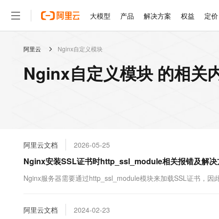
大模型
产品
解决方案
权益
定价
阿里云
Nginx自定义模块
大模型
产品
解决方案
权益
定价
云市场
伙伴
服务
了解阿里云
精选产品
精选解决方案
普惠上云
产品定价
精选商城
成为销售伙伴
售前咨询
为什么选择阿里云
千问AI平台
Nginx自定义模块 的相关
了解云产品的定价详情
大模型服务平台百炼
睿译宝，AI翻译排版一
普惠上云 官方力荐
分销伙伴
在线服务
网站建设
什么是云计算
大
大模型服务与应用平台
上传文档即自动完成翻译和
云服务器38元/年起，超
咨询伙伴
多端小程序
技术领先
云上成本管理
售后服务
轻量应用服务器
GLM-5.2：长任务时代
官方推荐返现计划
大模型
精选产品
精选解决方案
Salesforce 国际版订阅
稳定可靠
管理和优化成本
推荐新用户得奖励，单订单
销售伙伴合作计划
自助服务
友盟天域
安全合规
人工智能与机器学习
AI
文本生成
云数据库 RDS
Hermes Agent，打造
云工开物
无影生态合作计划
在线服务
阿里云文档
2026-05-25
观测云
分析师报告
自主进化，持久记忆，越用
高校专属算力普惠，学生认
计算
互联网应用开发
Qwen3.8-Max
HOT
Salesforce On Alibaba C
工单服务
Nginx安装SSL证书时http_ssl_module相关报错及解
智能体时代全能旗舰模型
Tuya 物联网平台阿里云
研究报告与白皮书
人工智能平台 PAI
快速拥有专属 OpenClaw
大模
Consulting Partner 合
大数据
容器
免费试用
短信专区
一站式AI开发、训练和推
Nginx服务器需要通过http_ssl_module模块来加载SSL证
蓝凌 OA
Qwen3.7-Plus
AI 大模型销售与服务生
现代化应用
存储
天池大赛
能看、能想、能动手的多模
云解析DNS
解决方案免费试用 新老
电子合同
最高领取价值200元试用
安全
阿里云文档
网络与CDN
2024-02-23
AI 算法大赛
Qwen3-VL-Plus
畅捷通