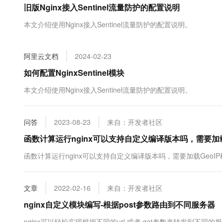
旧版Nginx接入Sentinel流量防护的配置说明
大数据开发治理平台 Data
AI 产品 免费试用
网络
安全
云开发大赛
Tableau 订阅
1亿+ 大模型 tokens 和 
本文介绍使用Nginx接入Sentinel流量防护的配置说明。
可观测
入门学习赛
中间件
AI空中课堂在线直播课
云防火墙
140+云产品 免费试用
大模型服务
上云与迁云
云原生的云上边界网络安全
产品新客免费试用，最长1
数据库
阿里云文档
2024-02-23
生态解决方案
千问AI平台-Token Plan
企业出海
大模型ACA认证体验
如何配置NginxSentinel模块
大数据计算
助力企业全员 AI 认知与能
行业生态解决方案
政企业务
本文介绍使用Nginx接入Sentinel流量防护的配置说明。
媒体服务
千问AI平台-模型体验
开发者生态解决方案
在线体验全尺寸、多种模态
企业服务与云通信
AI 开发和 AI 应用解决
问答
2023-08-23
来自：开发者社区
Happy 系列大模型
域名与网站
函数计算运行nginx可以支持自定义编译版本吗，需要加
终端用户计算
函数计算运行nginx可以支持自定义编译版本吗，需要加载Geo
Serverless
大模型解决方案
文章
2022-02-16
来自：开发者社区
开发工具
快速部署 Dify，高效搭建 
nginx自定义模块编写-根据post参数路由到不同服务器
迁移与运维管理
nginx可以轻松实现根据不同的url 或者 get参数来转发到不同