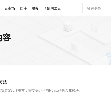
云市场
伙伴
服务
了解阿里云
AI 特惠
数据与 API
成为产品伙伴
企业增值服务
最佳实践
价格计算器
AI 场景体
基础软件
产品伙伴合
阿里云认证
市场活动
配置报价
大模型
内容
自助选配和估算价格
步到位
智启 AI 普惠权益
产品生态集成认证中心
企业支持计划
云上春晚
域名与网站
Qwen Audio：打造专属 AI 语音助手
千问官方 MaaS 平台，为开发者和 Agent 而生，新用户赠送 1 亿 + tokens 额度
一句话生成原生
AI Coding
阿里云Maa
2026 阿里云
云服务器 E
为企业打
数据集
Windows
大模型认证
模型
NEW
NEW
格式还原
值低价云产品抢先购
至高享 1亿+免费 tokens，加速 Al 应用落地
提供智能易用的域名与建站服务
Qwen-Audio-3.0-Realtime 端到端实时语音角色扮演
输入一句话想法,
智能编程，一键
安全可靠、
产品生态伙伴
专家技术服务
云上奥运之旅
弹性计算合作
阿里云中企出
手机三要素
宝塔 Linux
全部认证
价格优势
开源旗舰模型
即刻拥有 DeepSeek-V4-Pro
阿里云 OPC 创新助力计划
千问大模型
一键部署幻兽
AI 电商营销
对象存储 O
大模型
产品生态伙伴工作台
企业增值服务台
云栖战略参考
云存储合作计
云栖大会
身份实名认证
CentOS
训练营
推动算力普惠，释放技术红利
最高返9万
真正可用的 1M 上下文,一次完成代码全链路开发
快速构建应用程序和网站，即刻迈出上云第一步
轻松解锁专属 DeepSeek-V4-Pro
至高百万元 Token 补贴，加速一人公司成长
多元化、高性能、安全可靠的大模型服务
一键购买专属
从图文生成到
云上的中国
数据库合作计
活动全景
短信
Docker
图片和
自进化智能体
5 分钟轻松部署专属 QwenPaw
Token Plan 模型订阅计划
数字证书管理服务（原SSL证书）
高效搭建 AI
AI 广告创作
无影云电脑
企业成长
NEW
HOT
信息公告
看见新力量
云网络合作计
OCR 文字识别
JAVA
越聪明
证享300元代金券
全托管，含MySQL、PostgreSQL、SQL Server、MariaDB多引擎
Qwen3.8-Max 首发尝鲜，限时加量 10 倍，夜间低至2折
实现全站HTTPS，呈现可信的WEB访问
从聊天伙伴进化为能主动干活的本地数字员工
图文、视频一
随时随地安
Kimi-K3
HappyHors
NEW
魔搭 Mode
loud
服务实践
官网公告
决方法
Kimi 最新旗舰模型，长程编程与推理利器
让文字生成流
金融模力时刻
Salesforce O
版
发票查验
全能环境
Claude Code + GStack 打造工程团队
千问办公，限时限量积分加倍
Qoder
低代码高效构
AI 建站
短信服务
型
NEW
作计划
计划
创新中心
魔搭 ModelSc
健康状态
理服务
让AI从“聊天伙伴”进化为能干活的“数字员工”
安装技能 GStack，拥有专属 AI 工程团队
你的AI工作搭子，覆盖日常办公高频场景
面向真实软件的智能体编程平台
0 代码专业建
书，因此安装SSL证书前，需要保证当前Nginx已包含此模块。
客户案例
天气预报查询
操作系统
Deepseek-v4-pro
HappyHors
态合作计划
态智能体模型
旗舰 MoE 大模型，百万上下文与顶尖推理能力
图生视频，流
同享
万小智 AI 建站低至 15元/月
Qoder CN
AI 短剧/漫剧
云原生数据库 
快递物流查询
WordPress
成为服务伙
高校合作
点，立即开启云上创新
覆盖公网/内网、递归/权威、移动APP等全场景解析服务
送.CN域名，送备案服务码
基于千问大模型等，支持代码智能生成、研发智能问答
AI助力短剧
GLM-5.2
Wan2.7-T
Ubuntu