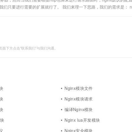
一个 AI 助手
超强辅助，Bol
我们只要进行需要的扩展就行了。 我们来理一下思路，我们的需求是： ng
即刻拥有 DeepSeek-R1 满血版
在企业官网、通讯软件中为客户提供 AI 客服
问题： 在nginx默认配置的支持下，....
多种方案随心选，轻松解锁专属 DeepSeek
面下方点击"联系我们"与我们沟通。
模块
Nginx模块文件
模块
Nginx模块请求
模块
编译Nginx模块
模块
Nginx lua开发模块
定义
Nginx安全模块