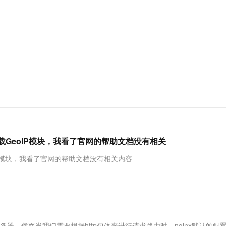
服务生态伙伴
视觉 Coding、空间感知、多模态思考等全面升级
1M上下文，专为长程任务能力而生
云工开物
企业应用
Works
Night Plan 支持 Qwen 3.8-Max
云原生大数据计算服务 MaxCompute
AI 办公
容器服务 Kub
NEW
Red Hat
30+ 款产品免费体验
Data Agent 驱动的一站式 Data+AI 开发治理平台
夜间 5 折，Qwen/Meoo/TokenPlan 客户专享
面向分析的企业级SaaS模式云数据仓库
AI智能应用
提供一站式管
科研合作
ERP
堂（旗舰版）
SUSE
智能客服
AI 应用构建
大模型原生
CRM
防护产品
2个月
自动承接线索
建站小程序
Qoder
大模型服务平台百炼-应用模版
OA 办公系统
HOT
NEW
面向真实软件
个人版上线、团队版降价；千问3.8-Max首发发尝鲜
丰富多元化的应用模版和解决方案
力提升
财税管理
模板建站
万有无界
大模型服务平台百炼-智能体
400电话
定制建站
的模型效果
灵活可视化地构建企业级 Agent
方案
广告营销
模板小程序
秒悟
人工智能平台 PAI
定制小程序
云端极速 AI 
新一代 AI 视频生成模型，深度适配广告营销等场景
AI Native 的算法工程平台，一站式完成建模、训练、推理服务部署
载GeoIP模块，我看了官网的帮助文档没有相关
APP 开发
IP模块，我看了官网的帮助文档没有相关内容
建站系统
AI 应用
10分钟微调：让0.6B模型媲美235B模
多模态数据信
型
依托云原生高可用架构,实现Dify私有化部署
用1%尺寸在特定领域达到大模型90%以上效果
的服务器，然而当我们需要根据http包体来进行请求路由时，nginx默认的配