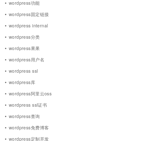
wordpress功能
wordpress固定链接
wordpress internal
wordpress分类
wordpress果果
wordpress用户名
wordpress ssl
wordpress库
wordpress阿里云oss
wordpress ssl证书
wordpress查询
wordpress免费博客
wordpress定制开发