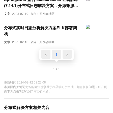
(7.14.1)分布式日志解决方案，开源微服务
全栈项目【有来商城】的日志落地实践
文章
2023-07-10
来自：开发者社区
分布式实时日志分析解决方案ELK部署架
构
文章
2022-02-16
来自：开发者社区
<
1
>
1 / 1
更新时间 2024-08-12 09:23:08
本页面内关键词为智能算法引擎基于机器学习所生成，如有任何问题，可在页
面下方点击"联系我们"与我们沟通。
分布式解决方案相关内容