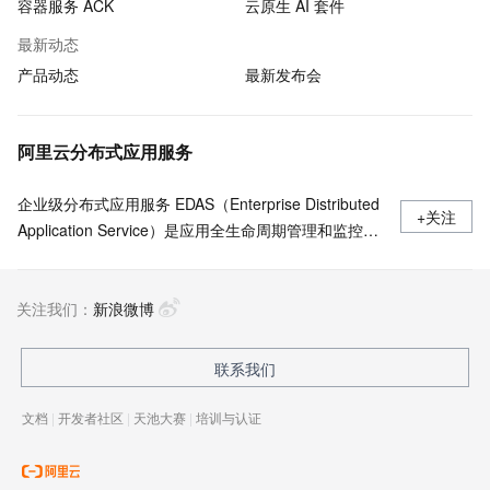
容器服务 ACK
云原生 AI 套件
最新动态
产品动态
最新发布会
阿里云分布式应用服务
企业级分布式应用服务 EDAS（Enterprise Distributed
+关注
Application Service）是应用全生命周期管理和监控的
一站式PaaS平台，支持部署于 Kubernetes/ECS，无
侵入支持Java/Go/Python/PHP/.NetCore 等多语言应用
关注我们：
的发布运行和服务治理 ，Java支持Spring Cloud、
新浪微博
Apache Dubbo近五年所有版本，多语言应用一键开启
Service Mesh。
联系我们
文档
|
开发者社区
|
天池大赛
|
培训与认证