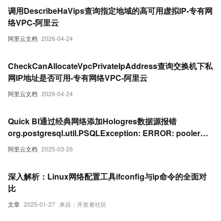
调用DescribeHaVips查询指定地域的高可用虚拟IP-专有网
络VPC-阿里云
阿里云文档
2026-04-24
CheckCanAllocateVpcPrivateIpAddress查询交换机下私
网IP地址是否可用-专有网络VPC-阿里云
阿里云文档
2026-04-24
Quick BI通过经典网络添加Hologres数据源报错
org.postgresql.util.PSQLException: ERROR: pooler
c15e650375330: Reject ip ...
阿里云文档
2025-03-26
深入解析：Linux网络配置工具ifconfig与ip命令的全面对
比
文章
2025-01-27
来自：开发者社区