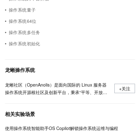
操作系统量子
操作系统64位
操作系统多任务
操作系统初始化
龙蜥操作系统
龙蜥社区（OpenAnolis）是面向国际的 Linux 服务器
+关注
操作系统开源根社区及创新平台，秉承“平等、开放、
协作、创新”的原则，理事会由阿里云、统信软件、龙
芯、Arm 、Intel 等 24 家国内外头部企业共同组成，有
相关实验场景
超过 1000 家来自芯片厂商、软件厂商、整机厂商、操
作系统厂商等覆盖操作系统全产业链的合作伙伴参与生
使用操作系统智能助手OS Copilot解锁操作系统运维与编程
态共建。