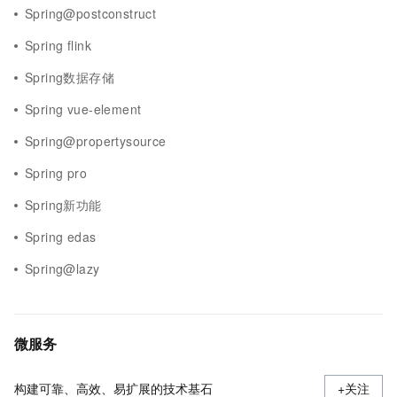
Spring@postconstruct
Spring flink
Spring数据存储
Spring vue-element
Spring@propertysource
Spring pro
Spring新功能
Spring edas
Spring@lazy
微服务
构建可靠、高效、易扩展的技术基石
+关注