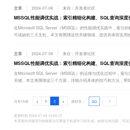
10 分钟在聊天系统中增加
专有云
文章
2024-07-06
来自：开发者社区
MSSQL性能调优实战：索引精细化构建、SQL查询深
在Microsoft SQL Server（MSSQL）的性能调优实
可或缺的三大支柱。本文将围绕这些关键领域，提供具体而实用
对业务需求和数据访问模式的深入理解。首先ÿ...
文章
2024-07-06
来自：开发者社区
MSSQL性能调优实战：索引精细化构建、SQL查询深
在Microsoft SQL Server（MSSQL）的运维与优化
关键。本文将围绕这三个方面，详细介绍具体的技巧和方法，帮助
查询负载：首先，...
共有16条
<
1
2
>
跳转至：
GO
更新时间 2024-07-08 13:05:12
本页面内关键词为智能算法引擎基于机器学习所生成，如有任何问题，可在页