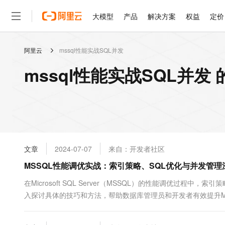
大模型
产品
解决方案
权益
定价
阿里云
mssql性能实战SQL并发
大模型
产品
解决方案
权益
定价
云市场
伙伴
服务
了解阿里云
精选产品
精选解决方案
普惠上云
产品定价
精选商城
成为销售伙伴
售前咨询
为什么选择阿里云
千问AI平台
mssql性能实战SQL并发
了解云产品的定价详情
大模型服务平台百炼
千问办公，解锁你的工作
普惠上云 官方力荐
分销伙伴
在线服务
网站建设
什么是云计算
大
大模型服务与应用平台
企业级Agent产品，直接
云服务器38元/年起，超
咨询伙伴
多端小程序
技术领先
云上成本管理
售后服务
轻量应用服务器
Agency Agents：拥
官方推荐返现计划
大模型
精选产品
精选解决方案
Salesforce 国际版订阅
稳定可靠
管理和优化成本
推荐新用户得奖励，单订单
销售伙伴合作计划
自助服务
友盟天域
安全合规
人工智能与机器学习
AI
文本生成
云数据库 RDS
HappyHorse 打造一
云工开物
无影生态合作计划
在线服务
文章
2024-07-07
来自：开发者社区
观测云
分析师报告
高校专属算力普惠，学生认
计算
互联网应用开发
Qwen3.8-Max
HOT
Salesforce On Alibaba C
工单服务
MSSQL性能调优实战：索引策略、SQL优化与并发管理
智能体时代全能旗舰模型
Tuya 物联网平台阿里云
研究报告与白皮书
人工智能平台 PAI
快速拥有专属 OpenClaw
大模
Consulting Partner 合
大数据
容器
免费试用
短信专区
一站式AI开发、训练和推
在Microsoft SQL Server（MSSQL）的性能调优过
蓝凌 OA
Qwen3.7-Plus
AI 大模型销售与服务生
现代化应用
入探讨具体的技巧和方法，帮助数据库管理员和开发者有效提升M
存储
天池大赛
能看、能想、能动手的多模
云解析DNS
解决方案免费试用 新老
电子合同
计：...
最高领取价值200元试用
安全
网络与CDN
AI 算法大赛
Qwen3-VL-Plus
畅捷通