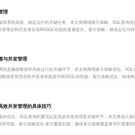
服务生态伙伴
视觉 Coding、空间感知、多模态思考等全面升级
1M上下文，专为长程任务能力而生
云工开物
企业应用
Works
Night Plan 支持 Qwen 3.8-Max
云原生大数据计算服务 MaxCompute
AI 办公
容器服务 Kub
NEW
Red Hat
管理
30+ 款产品免费体验
Data Agent 驱动的一站式 Data+AI 开发治理平台
夜间 5 折，Qwen/Meoo/TokenPlan 客户专享
面向分析的企业级SaaS模式云数据仓库
AI智能应用
提供一站式管
科研合作
ERP
堂（旗舰版）
SUSE
调优是确保数据库系统高效、稳定运行的关键任务。本文将围绕索引策略、SQL查询
智能客服
AI 应用构建
大模型原生
CRM
管理员和开发者实现MSSQL性能的显著提升。索引策略：精准定位与持
防护产品
2个月
自动承接线索
建站小程序
Qoder
大模型服务平台百炼-应用模版
OA 办公系统
HOT
NEW
面向真实软件
个人版上线、团队版降价；千问3.8-Max首发发尝鲜
丰富多元化的应用模版和解决方案
力提升
财税管理
模板建站
万有无界
大模型服务平台百炼-智能体
调整与并发管理
400电话
定制建站
的模型效果
灵活可视化地构建企业级 Agent
过程中，性能调优是确保数据库高效运行的关键环节。本文将围绕索引策略优化、SQ
方案
广告营销
模板小程序
数据库管理员和开发者有效提升MSSQL的性能。索引策略优化：精准构
秒悟
人工智能平台 PAI
定制小程序
云端极速 AI 
新一代 AI 视频生成模型，深度适配广告营销等场景
AI Native 的算法工程平台，一站式完成建模、训练、推理服务部署
APP 开发
建站系统
与高效并发管理的具体技巧
程中，索引策略的优化、SQL查询的重写以及高效并发管理是关键环节。本文将深入
AI 应用
10分钟微调：让0.6B模型媲美235B模
多模态数据信
据库性能。索引策略优化 索引覆盖扫描：确保索引能够覆盖查询中需要的
型
依托云原生高可用架构,实现Dify私有化部署
用1%尺寸在特定领域达到大模型90%以上效果