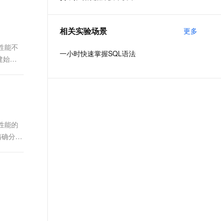
t.diy 一步搞定创意建站
构建大模型应用的安全防护体系
通过自然语言交互简化开发流程,全栈开发支持
通过阿里云安全产品对 AI 应用进行安全防护
相关实验场景
更多
库性能不
一小时快速掌握SQL语法
建始于
库性能的
精确分析