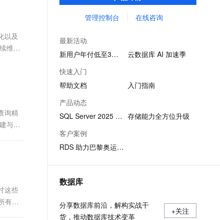
SQL查询，性能优秀，并有强大的可视化管
文戏情感细腻自然，动作戏激烈拳拳到肉，实现更强表演能力
支持中英文自由切换，具备更强的噪声鲁棒性
ernetes 版 ACK
云聚AI 严选权益
AI 原生数据库服务发布
SSL 证书
理工具，帮助您轻松管理数据。
管理控制台
在线咨询
，一键激活高效办公新体验
理容器应用的 K8s 服务
精选AI产品，从模型到应用全链提效
Agent 数据网关
堡垒机
优化以及
AI 用量加速计划
云原生数据库 PolarDB
最新活动
应用
防火墙
续维护
、识别商机，让客服更高效、服务更出色。
新老同享，达量后返
Agentic Database 发布
新用户年付低至3折起
云数据库 AI 加速季
千问办公
主机安全
NEW
快速入门
的智能体编程平台
一站式AI生产力平台
帮助文档
入门指南
AI 应用及服务市场
伶鹊
产品动态
企业级人与Agent协作平台，接入和调度多个数字员工
智能客服平台，对话机器人、对话分析、智能外呼
L查询精
AI 应用
SQL Server 2025 版本发布
存储能力全方位升级
建与智
大模型服务平台百炼 - 全妙
大模型
客户案例
应用创作平台
多模态内容创作工具，已接入 DeepSeek
RDS 助力巴黎奥运会系统稳定运行
自然语言处理
数据标注
数据库
机器学习
探讨这些
息提取
与 AI 智能体进行实时音视频通话
所有
分享数据库前沿，解构实战干
从文本、图片、视频中提取结构化的属性信息
构建支持视频理解的 AI 音视频实时通话应用
+关注
货，推动数据库技术变革