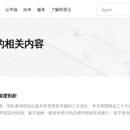
云市场
伙伴
服务
了解阿里云
AI 特惠
数据与 API
成为产品伙伴
企业增值服务
最佳实践
价格计算器
AI 场景体
基础软件
产品伙伴合
阿里云认证
市场活动
配置报价
大模型
 的相关内容
自助选配和估算价格
新方式
睿译宝，AI翻译排版一步到位
智启 AI 普惠权益
产品生态集成认证中心
企业支持计划
云上春晚
域名与网站
千问官方 MaaS 平台，为开发者和 Agent 而生，新用户赠送 1 亿 + tokens 额度
Qwen Aud
AI Coding
阿里云Maa
2026 阿里云
云服务器 E
为企业打
数据集
Windows
大模型认证
模型
NEW
NEW
交付可用成果
值低价云产品抢先购
上传文档即自动完成翻译和格式还原
至高享 1亿+免费 tokens，加速 Al 应用落地
提供智能易用的域名与建站服务
智能编程，一键
安全可靠、
产品生态伙伴
专家技术服务
云上奥运之旅
弹性计算合作
阿里云中企出
手机三要素
宝塔 Linux
全部认证
价格优势
有专属领域专家
GLM-5.2：长任务时代开源旗舰模型
阿里云 OPC 创新助力计划
千问大模型
即刻拥有 DeepS
AI 电商营销
对象存储 O
大模型
产品生态伙伴工作台
企业增值服务台
云栖战略参考
云存储合作计
云栖大会
身份实名认证
CentOS
训练营
推动算力普惠，释放技术红利
最高返9万
多领域专家智能体,一键组建 AI 虚拟交付团队
快速构建应用程序和网站，即刻迈出上云第一步
至高百万元 Token 补贴，加速一人公司成长
多元化、高性能、安全可靠的大模型服务
真正可用的 1M 上下文,一次完成代码全链路开发
轻松解锁专属 Dee
从图文生成到
云上的中国
数据库合作计
活动全景
短信
Docker
图片和
站式影视创作平台
Hermes Agent，打造自进化智能体
Token Plan 模型订阅计划
数字证书管理服务（原SSL证书）
5 分钟轻松部署
AI 广告创作
无影云电脑
企业成长
NEW
信息公告
看见新力量
云网络合作计
OCR 文字识别
JAVA
证享300元代金券
可视化编排打通从文字构思到成片全链路闭环
全托管，含MySQL、PostgreSQL、SQL Server、MariaDB多引擎
自主进化，持久记忆，越用越聪明
Qwen3.8-Max 首发尝鲜，限时加量 10 倍，夜间低至2折
实现全站HTTPS，呈现可信的WEB访问
图文、视频一
随时随地安
Kimi-K3
HappyHors
NEW
魔搭 Mode
loud
服务实践
官网公告
深度剖析
Kimi 最新旗舰模型，长程编程与推理利器
让文字生成流
金融模力时刻
Salesforce O
版
发票查验
全能环境
Claude Code + GStack 打造工程团队
千问办公，限时限量积分加倍
Qoder
低代码高效构
AI 建站
短信服务
型
NEW
作计划
计划
创新中心
魔搭 ModelSc
健康状态
理服务
让AI从“聊天伙伴”进化为能干活的“数字员工”
安装技能 GStack，拥有专属 AI 工程团队
你的AI工作搭子，覆盖日常办公高频场景
面向真实软件的智能体编程平台
0 代码专业建
程中，索引策略、SQL查询优化以及并发管理是关键的三大支柱。本文将围绕这三个
客户案例
天气预报查询
操作系统
Deepseek-v4-pro
HappyHors
态合作计划
SSQL的性能。索引策略：精准布局与动态维护精准布局索引：基于查询
态智能体模型
旗舰 MoE 大模型，百万上下文与顶尖推理能力
图生视频，流
同享
万小智 AI 建站低至 15元/月
Qoder CN
AI 短剧/漫剧
云原生数据库 
快递物流查询
WordPress
成为服务伙
高校合作
点，立即开启云上创新
覆盖公网/内网、递归/权威、移动APP等全场景解析服务
送.CN域名，送备案服务码
基于千问大模型等，支持代码智能生成、研发智能问答
AI助力短剧
GLM-5.2
Wan2.7-T
Ubuntu