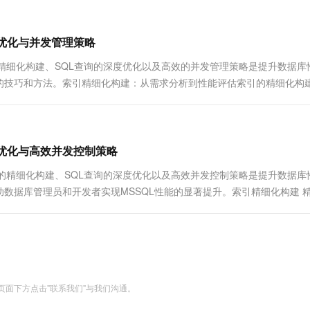
一个 AI 助手
超强辅助，Bol
即刻拥有 DeepSeek-R1 满血版
在企业官网、通讯软件中为客户提供 AI 客服
多种方案随心选，轻松解锁专属 DeepSeek
度优化与并发管理策略
践中，索引的精细化构建、SQL查询的深度优化以及高效的并发管理策略是提升数据
的技巧和方法。索引精细化构建：从需求分析到性能评估索引的精细化构
度优化与高效并发控制策略
过程中，索引的精细化构建、SQL查询的深度优化以及高效并发控制策略是提升数据
数据库管理员和开发者实现MSSQL性能的显著提升。索引精细化构建 
面下方点击"联系我们"与我们沟通。