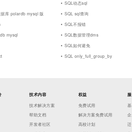
SQL动态sql
 polardb mysql 版
SQL sql查询
n
SQL不报错
cdb mysql
SQL数据管理dms
SQL如何避免
ct
SQL only_full_group_by
价
技术内容
权益
服
技术解决方案
免费试用
基
帮助文档
解决方案免费试用
企
开发者社区
高校计划
迁