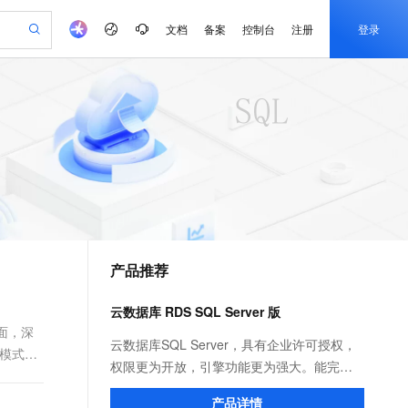
文档
备案
控制台
注册
登录
验
作计划
器
AI 活动
专业服务
服务伙伴合作计划
开发者社区
加入我们
产品动态
服务平台百炼
阿里云 OPC 创新助力计划
一站式生成采购清单，支持单品或批量购买
io：打造专属 AI 语音助手
S产品伙伴计划（繁花）
峰会
CS
造的大模型服务与应用开发平台
一句话生成原生可编辑精美 PPT 文稿
AI 生产力先锋
Al MaaS 服务伙伴赋能合作
域名
博文
Careers
至高可申请百万元
Qwen3.8-Max 模型上线
开启高性价比 AI 编程新体验
弹性可伸缩的云计算服务
Qwen-Audio-3.0-Realtime 端到端实时语音角色扮演
输入一句话想法, 轻松生成专业的 PPT
先锋实践拓展 AI 生产力的边界
Token 补贴，五大权
计划
海大会
伙伴信用分合作计划
商标
问答
社会招聘
益加速 OPC 成功
eek-V4-Pro
SS
一键部署幻兽帕鲁游戏服务器
飞天发布时刻
HOT
Open Search 向量检索版支
划
备案
电子书
校园招聘
pSeek-V4-Pro
视频创作，一键激活电商全链路生产力
稳定、安全、高性价比、高性能的云存储服务
一键购买专属联机服务器，轻松开启游戏
所见，即是所愿
持视频检索 Pipeline 功能
更多支持
划
公司注册
镜像站
视频生成
语音识别与合成
专属 QwenPaw
漫剧工坊：一站式动画创作平台
AI 实训营
HOT
应用身份服务 (IDaaS)
合作伙伴培训与认证
产品推荐
划
上云迁移
站生成，高效打造优质广告素材
全接入的云上超级电脑
从聊天伙伴进化为能主动干活的本地数字员工
快速生产连贯的高质量长漫剧
从基础到进阶，Agent 创客手把手教你
OpenClaw 管理能力上线
e-1.1-T2V
Qwen3-TTS-Flash
lScope
我要反馈
查询合作伙伴
畅细腻的高质量视频
离线语音合成大模型，多语言方言自适应，低延迟高稳定
n Alibaba Cloud ISV 合作
代维服务
建企业门户网站
10 分钟搭建微信、支付宝小程序
云数据库 RDS SQL Server 版
MaxCompute MaxFrame 提
创新加速
ope
登录合作伙伴管理后台
我要建议
站，无忧落地极速上线
以可视化方式快速构建移动和 PC 门户网站
国内短信简单易用，安全可靠，秒级触达，全球覆盖200+国家和地区。
高效部署网站，快速应用到小程序
供自动弹性内存功能
方面，深
e-1.1-I2V
Cosyvoice-V3-Flash
云数据库SQL Server，具有企业许可授权，
模式设
安全
畅自然，细节丰富
高表现力语音合成大模型，语音克隆听感自然
我要投诉
PolarDB
权限更为开放，引擎功能更为强大。能完美
上云场景组合购
Milvus 弹性伸缩功能新增节
伴
漫剧创作，剧本、分镜、视频高效生成
100%兼容MySQL、PostgreSQL，兼容Oracle，支持集中和分布式
覆盖90%+业务场景，专享组合折扣价
点支持范围
支持Windows平台的.NET架构，支持复杂
2V
VPN
Fun-ASR
产品详情