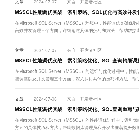
文章
2024-07-07
来自：开发者社区
大数据开发治理平台 Data
AI 产品 免费试用
网络
安全
云开发大赛
Tableau 订阅
MSSQL性能调优实战：索引策略、SQL优化与高效并发
1亿+ 大模型 tokens 和 
可观测
入门学习赛
中间件
AI空中课堂在线直播课
在Microsoft SQL Server（MSSQL）环境中，性能
云防火墙
140+云产品 免费试用
大模型服务
高效并发管理三个方面，详细阐述具体的技巧和方法，帮助数据库
上云与迁云
云原生的云上边界网络安全
产品新客免费试用，最长1
数据库
精准构建索引：数据...
生态解决方案
千问AI平台-Token Plan
企业出海
大模型ACA认证体验
大数据计算
文章
2024-07-07
来自：开发者社区
助力企业全员 AI 认知与能
行业生态解决方案
政企业务
媒体服务
千问AI平台-模型体验
MSSQL性能调优实战：索引策略优化、SQL查询精细
开发者生态解决方案
在线体验全尺寸、多种模态
企业服务与云通信
在Microsoft SQL Server（MSSQL）的运维与优化
AI 开发和 AI 应用解决
细调整以及并发管理三个方面，深入探讨具体的技巧和方法，帮助
Happy 系列大模型
域名与网站
能维护精准构建索引：...
终端用户计算
文章
2024-07-06
来自：开发者社区
Serverless
MSSQL性能调优实战：索引策略优化、SQL查询重写
大模型解决方案
在Microsoft SQL Server（MSSQL）的性能调优过
开发工具
快速部署 Dify，高效搭建 
方面的具体技巧和方法，帮助数据库管理员和开发者显著提升数
迁移与运维管理
列，这样可以避免回表操作࿰...