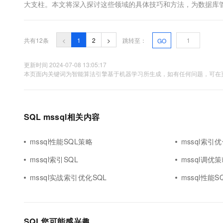
大支柱。本文将深入探讨这些领域的具体技巧和方法，为数据库
阶段：在设计索引时，需...
共有12条
<
1
2
>
跳转至：
GO
更新时间 2024-07-08 13:05:17
本页面内关键词为智能算法引擎基于机器学习所生成，如有任何问题，可在页
SQL mssql相关内容
mssql性能SQL策略
mssql索引
mssql索引SQL
mssql调优策
mssql实战索引优化SQL
mssql性能S
SQL您可能感兴趣