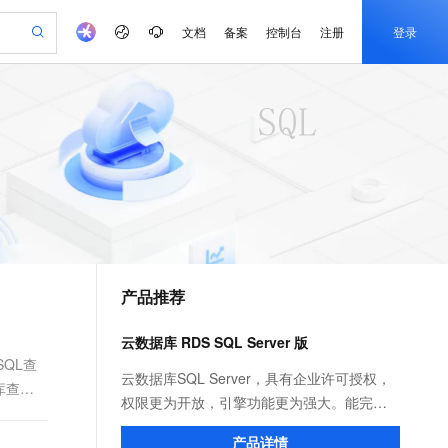
文档
备案
控制台
注册
登录
验
作计划
器
AI 活动
专业服务
服务伙伴合作计划
开发者社区
加入我们
产品动态
服务平台百炼
阿里云 OPC 创新助力计划
一站式生成采购清单，支持单品或批量购买
可编辑精美 PPT 文稿
S产品伙伴计划（繁花）
峰会
CS
造的大模型服务与应用开发平台
Agency Agents：拥有专属领域专家
AI 生产力先锋
Al MaaS 服务伙伴赋能合作
域名
博文
Careers
至高可申请百万元
Qwen3.8-Max 模型上线
 轻松生成专业的 PPT
开启高性价比 AI 编程新体验
弹性可伸缩的云计算服务
先锋实践拓展 AI 生产力的边界
多领域专家智能体,一键组建 AI 虚拟交付团队
Token 补贴，五大权
计划
海大会
伙伴信用分合作计划
商标
问答
社会招聘
益加速 OPC 成功
帕鲁游戏服务器
SS
HappyHorse 打造一站式影视创作平台
飞天发布时刻
HOT
Open Search 向量检索版支
划
备案
电子书
校园招聘
联机服务器，轻松开启游戏
视频创作，一键激活电商全链路生产力
稳定、安全、高性价比、高性能的云存储服务
所见，即是所愿
持视频检索 Pipeline 功能
可视化编排打通从文字构思到成片全链路闭环
更多支持
划
公司注册
镜像站
视频生成
语音识别与合成
 智能体与工作流应用
漫剧工坊：一站式动画创作平台
AI 实训营
应用身份服务 (IDaaS)
合作伙伴培训与认证
产品推荐
划
上云迁移
站生成，高效打造优质广告素材
全接入的云上超级电脑
通过阿里云百炼高效搭建AI应用,助力高效开发
快速生产连贯的高质量长漫剧
从基础到进阶，Agent 创客手把手教你
OpenClaw 管理能力上线
e-1.1-T2V
Qwen3-TTS-Flash
lScope
我要反馈
查询合作伙伴
畅细腻的高质量视频
离线语音合成大模型，多语言方言自适应，低延迟高稳定
n Alibaba Cloud ISV 合作
代维服务
建企业门户网站
10 分钟搭建微信、支付宝小程序
云数据库 RDS SQL Server 版
MaxCompute MaxFrame 提
创新加速
ope
登录合作伙伴管理后台
我要建议
站，无忧落地极速上线
以可视化方式快速构建移动和 PC 门户网站
国内短信简单易用，安全可靠，秒级触达，全球覆盖200+国家和地区。
高效部署网站，快速应用到小程序
供自动弹性内存功能
SQL查
e-1.1-I2V
Cosyvoice-V3-Flash
云数据库SQL Server，具有企业许可授权，
库查询
安全
畅自然，细节丰富
高表现力语音合成大模型，语音克隆听感自然
我要投诉
PolarDB
权限更为开放，引擎功能更为强大。能完美
上云场景组合购
Milvus 弹性伸缩功能新增节
伴
漫剧创作，剧本、分镜、视频高效生成
100%兼容MySQL、PostgreSQL，兼容Oracle，支持集中和分布式
覆盖90%+业务场景，专享组合折扣价
点支持范围
支持Windows平台的.NET架构，支持复杂
2V
VPN
Fun-ASR
产品详情