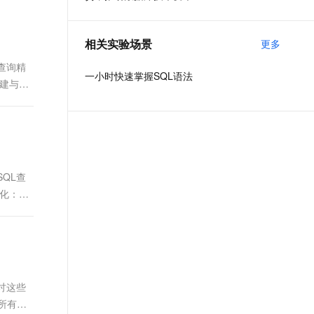
t.diy 一步搞定创意建站
构建大模型应用的安全防护体系
通过自然语言交互简化开发流程,全栈开发支持
通过阿里云安全产品对 AI 应用进行安全防护
相关实验场景
更多
L查询精
一小时快速掌握SQL语法
建与智
SQL查
化：精
探讨这些
所有