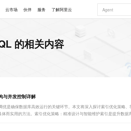
云市场
伙伴
服务
了解阿里云
AI 特惠
数据与 API
成为产品伙伴
企业增值服务
最佳实践
价格计算器
AI 场景体
基础软件
产品伙伴合
阿里云认证
市场活动
配置报价
大模型
QL 的相关内容
自助选配和估算价格
步到位
智启 AI 普惠权益
产品生态集成认证中心
企业支持计划
云上春晚
域名与网站
Qwen Audio：打造专属 AI 语音助手
千问官方 MaaS 平台，为开发者和 Agent 而生，新用户赠送 1 亿 + tokens 额度
一句话生成原生
AI Coding
阿里云Maa
2026 阿里云
云服务器 E
为企业打
数据集
Windows
大模型认证
模型
NEW
NEW
格式还原
值低价云产品抢先购
至高享 1亿+免费 tokens，加速 Al 应用落地
提供智能易用的域名与建站服务
Qwen-Audio-3.0-Realtime 端到端实时语音角色扮演
输入一句话想法,
智能编程，一键
安全可靠、
产品生态伙伴
专家技术服务
云上奥运之旅
弹性计算合作
阿里云中企出
手机三要素
宝塔 Linux
全部认证
价格优势
开源旗舰模型
即刻拥有 DeepSeek-V4-Pro
阿里云 OPC 创新助力计划
千问大模型
一键部署幻兽
AI 电商营销
对象存储 O
大模型
产品生态伙伴工作台
企业增值服务台
云栖战略参考
云存储合作计
云栖大会
身份实名认证
CentOS
训练营
推动算力普惠，释放技术红利
最高返9万
真正可用的 1M 上下文,一次完成代码全链路开发
快速构建应用程序和网站，即刻迈出上云第一步
轻松解锁专属 DeepSeek-V4-Pro
至高百万元 Token 补贴，加速一人公司成长
多元化、高性能、安全可靠的大模型服务
一键购买专属
从图文生成到
云上的中国
数据库合作计
活动全景
短信
Docker
图片和
自进化智能体
5 分钟轻松部署专属 QwenPaw
Token Plan 模型订阅计划
数字证书管理服务（原SSL证书）
高效搭建 AI
AI 广告创作
无影云电脑
企业成长
NEW
HOT
信息公告
看见新力量
云网络合作计
OCR 文字识别
JAVA
越聪明
证享300元代金券
全托管，含MySQL、PostgreSQL、SQL Server、MariaDB多引擎
Qwen3.8-Max 首发尝鲜，限时加量 10 倍，夜间低至2折
实现全站HTTPS，呈现可信的WEB访问
从聊天伙伴进化为能主动干活的本地数字员工
图文、视频一
随时随地安
Kimi-K3
HappyHors
NEW
魔搭 Mode
loud
服务实践
官网公告
重构与并发控制详解
Kimi 最新旗舰模型，长程编程与推理利器
让文字生成流
金融模力时刻
Salesforce O
版
发票查验
全能环境
Claude Code + GStack 打造工程团队
千问办公，限时限量积分加倍
Qoder
低代码高效构
AI 建站
短信服务
型
NEW
作计划
计划
创新中心
魔搭 ModelSc
健康状态
理服务
让AI从“聊天伙伴”进化为能干活的“数字员工”
安装技能 GStack，拥有专属 AI 工程团队
你的AI工作搭子，覆盖日常办公高频场景
面向真实软件的智能体编程平台
0 代码专业建
过程中，性能调优是确保数据库高效运行的关键环节。本文将深入探讨索引优化策略、
客户案例
天气预报查询
操作系统
Deepseek-v4-pro
HappyHors
态合作计划
具体而实用的方法。索引优化策略：精准设计与智能维护索引是提升数据
态智能体模型
旗舰 MoE 大模型，百万上下文与顶尖推理能力
图生视频，流
同享
万小智 AI 建站低至 15元/月
Qoder CN
AI 短剧/漫剧
云原生数据库 
快递物流查询
WordPress
成为服务伙
高校合作
点，立即开启云上创新
覆盖公网/内网、递归/权威、移动APP等全场景解析服务
送.CN域名，送备案服务码
基于千问大模型等，支持代码智能生成、研发智能问答
AI助力短剧
GLM-5.2
Wan2.7-T
Ubuntu