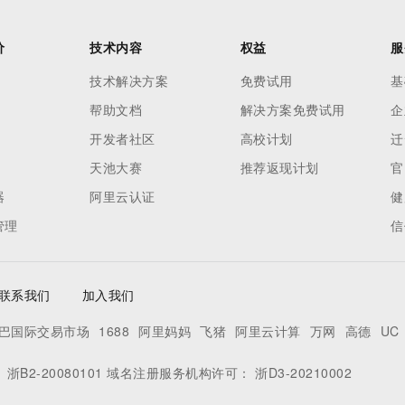
价
技术内容
权益
服
技术解决方案
免费试用
基
帮助文档
解决方案免费试用
企
开发者社区
高校计划
迁
天池大赛
推荐返现计划
官
器
阿里云认证
健
管理
信
联系我们
加入我们
巴国际交易市场
1688
阿里妈妈
飞猪
阿里云计算
万网
高德
UC
：
浙B2-20080101
域名注册服务机构许可：
浙D3-20210002