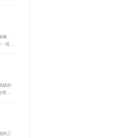
化策略、
择：优先
可或缺的
与维护
性能的三