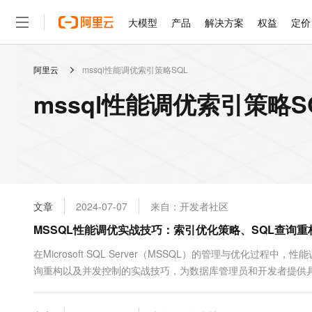
大模型
产品
解决方案
权益
定价
阿里云
mssql性能调优索引策略SQL
大模型
产品
解决方案
权益
定价
云市场
伙伴
服务
了解阿里云
精选产品
精选解决方案
普惠上云
产品定价
精选商城
成为销售伙伴
售前咨询
为什么选择阿里云
千问AI平台
mssql性能调优索引策略S
了解云产品的定价详情
大模型服务平台百炼
睿译宝，AI翻译排版一
普惠上云 官方力荐
分销伙伴
在线服务
网站建设
什么是云计算
大
大模型服务与应用平台
上传文档即自动完成翻译和
云服务器38元/年起，超
咨询伙伴
多端小程序
技术领先
云上成本管理
售后服务
轻量应用服务器
GLM-5.2：长任务时代
官方推荐返现计划
大模型
精选产品
精选解决方案
Salesforce 国际版订阅
稳定可靠
管理和优化成本
推荐新用户得奖励，单订单
销售伙伴合作计划
自助服务
友盟天域
安全合规
人工智能与机器学习
AI
文本生成
云数据库 RDS
Hermes Agent，打造
云工开物
无影生态合作计划
在线服务
文章
2024-07-07
来自：开发者社区
观测云
分析师报告
自主进化，持久记忆，越用
高校专属算力普惠，学生认
计算
互联网应用开发
Qwen3.8-Max
HOT
Salesforce On Alibaba C
工单服务
MSSQL性能调优实战技巧：索引优化策略、SQL查询
智能体时代全能旗舰模型
Tuya 物联网平台阿里云
研究报告与白皮书
人工智能平台 PAI
快速拥有专属 OpenClaw
大模
Consulting Partner 合
大数据
容器
免费试用
短信专区
一站式AI开发、训练和推
在Microsoft SQL Server（MSSQL）的管理与优化
蓝凌 OA
Qwen3.7-Plus
AI 大模型销售与服务生
现代化应用
询重构以及并发控制的实战技巧，为数据库管理员和开发者提供
存储
天池大赛
能看、能想、能动手的多模
云解析DNS
解决方案免费试用 新老
电子合同
性能的重要手段。首先，在创建索引时&...
最高领取价值200元试用
安全
网络与CDN
AI 算法大赛
Qwen3-VL-Plus
畅捷通