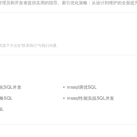
管理员和开发者提供实用的指导。索引优化策略：从设计到维护的全面提
面下方点击"联系我们"与我们沟通。
优化SQL并发
mssql调优SQL
略SQL
mssql性能实战SQL并发
QL