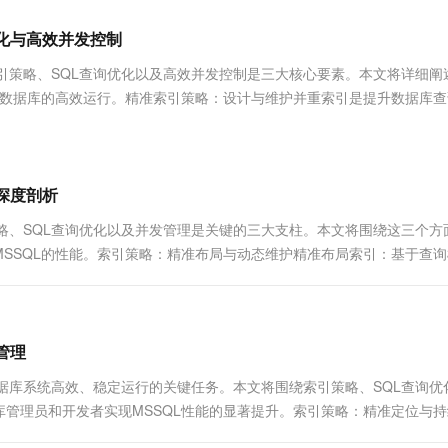
服务生态伙伴
视觉 Coding、空间感知、多模态思考等全面升级
1M上下文，专为长程任务能力而生
云工开物
企业应用
Works
Night Plan 支持 Qwen 3.8-Max
云原生大数据计算服务 MaxCompute
AI 办公
容器服务 Kub
NEW
Red Hat
优化与高效并发控制
30+ 款产品免费体验
Data Agent 驱动的一站式 Data+AI 开发治理平台
夜间 5 折，Qwen/Meoo/TokenPlan 客户专享
面向分析的企业级SaaS模式云数据仓库
AI智能应用
提供一站式管
科研合作
ERP
堂（旗舰版）
SUSE
程中，精准索引策略、SQL查询优化以及高效并发控制是三大核心要素。本文将详细
智能客服
AI 应用构建
大模型原生
CRM
L数据库的高效运行。精准索引策略：设计与维护并重索引是提升数据库查
防护产品
2个月
自动承接线索
建站小程序
Qoder
大模型服务平台百炼-应用模版
OA 办公系统
HOT
NEW
面向真实软件
个人版上线、团队版降价；千问3.8-Max首发发尝鲜
丰富多元化的应用模版和解决方案
力提升
财税管理
模板建站
万有无界
大模型服务平台百炼-智能体
深度剖析
400电话
定制建站
的模型效果
灵活可视化地构建企业级 Agent
程中，索引策略、SQL查询优化以及并发管理是关键的三大支柱。本文将围绕这三个
方案
广告营销
模板小程序
SSQL的性能。索引策略：精准布局与动态维护精准布局索引：基于查询
秒悟
人工智能平台 PAI
定制小程序
云端极速 AI 
新一代 AI 视频生成模型，深度适配广告营销等场景
AI Native 的算法工程平台，一站式完成建模、训练、推理服务部署
APP 开发
建站系统
管理
调优是确保数据库系统高效、稳定运行的关键任务。本文将围绕索引策略、SQL查询
AI 应用
10分钟微调：让0.6B模型媲美235B模
多模态数据信
管理员和开发者实现MSSQL性能的显著提升。索引策略：精准定位与持
型
依托云原生高可用架构,实现Dify私有化部署
用1%尺寸在特定领域达到大模型90%以上效果