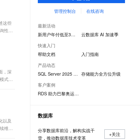
SQL查询，性能优秀，并有强大的可视化管
文戏情感细腻自然，动作戏激烈拳拳到肉，实现更强表演能力
支持中英文自由切换，具备更强的噪声鲁棒性
ernetes 版 ACK
云聚AI 严选权益
AI 原生数据库服务发布
SSL 证书
理工具，帮助您轻松管理数据。
管理控制台
在线咨询
，一键激活高效办公新体验
理容器应用的 K8s 服务
精选AI产品，从模型到应用全链提效
Agent 数据网关
堡垒机
阐述这些
AI 用量加速计划
云原生数据库 PolarDB
最新活动
应用
防火墙
询性能
、识别商机，让客服更高效、服务更出色。
新老同享，达量后返
Agentic Database 发布
新用户年付低至3折起
云数据库 AI 加速季
千问办公
主机安全
NEW
快速入门
的智能体编程平台
一站式AI生产力平台
帮助文档
入门指南
AI 应用及服务市场
伶鹊
产品动态
企业级人与Agent协作平台，接入和调度多个数字员工
智能客服平台，对话机器人、对话分析、智能外呼
方面，深
AI 应用
SQL Server 2025 版本发布
存储能力全方位升级
模式设
大模型服务平台百炼 - 全妙
大模型
客户案例
应用创作平台
多模态内容创作工具，已接入 DeepSeek
RDS 助力巴黎奥运会系统稳定运行
自然语言处理
数据标注
数据库
机器学习
优化以及
息提取
与 AI 智能体进行实时音视频通话
续维护
分享数据库前沿，解构实战干
从文本、图片、视频中提取结构化的属性信息
构建支持视频理解的 AI 音视频实时通话应用
+关注
货，推动数据库技术变革