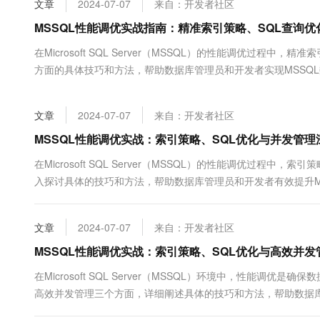
文章
2024-07-07
来自：开发者社区
大数据开发治理平台 Data
AI 产品 免费试用
网络
安全
云开发大赛
Tableau 订阅
MSSQL性能调优实战指南：精准索引策略、SQL查询
1亿+ 大模型 tokens 和 
可观测
入门学习赛
中间件
AI空中课堂在线直播课
在Microsoft SQL Server（MSSQL）的性能调优过
云防火墙
140+云产品 免费试用
大模型服务
方面的具体技巧和方法，帮助数据库管理员和开发者实现MSSQ
上云与迁云
云原生的云上边界网络安全
产品新客免费试用，最长1
数据库
的关键。在设计索引时，首先要明确...
生态解决方案
千问AI平台-Token Plan
企业出海
大模型ACA认证体验
大数据计算
文章
2024-07-07
来自：开发者社区
助力企业全员 AI 认知与能
行业生态解决方案
政企业务
媒体服务
千问AI平台-模型体验
MSSQL性能调优实战：索引策略、SQL优化与并发管理
开发者生态解决方案
在线体验全尺寸、多种模态
企业服务与云通信
在Microsoft SQL Server（MSSQL）的性能调优过
AI 开发和 AI 应用解决
入探讨具体的技巧和方法，帮助数据库管理员和开发者有效提升M
Happy 系列大模型
域名与网站
计：...
终端用户计算
文章
2024-07-07
来自：开发者社区
Serverless
MSSQL性能调优实战：索引策略、SQL优化与高效并发
大模型解决方案
在Microsoft SQL Server（MSSQL）环境中，性能
开发工具
快速部署 Dify，高效搭建 
高效并发管理三个方面，详细阐述具体的技巧和方法，帮助数据库
迁移与运维管理
精准构建索引：数据...