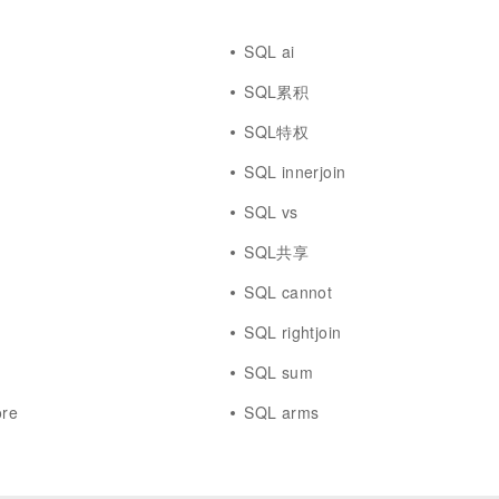
SQL ai
SQL累积
SQL特权
SQL innerjoin
SQL vs
SQL共享
SQL cannot
SQL rightjoin
SQL sum
ore
SQL arms