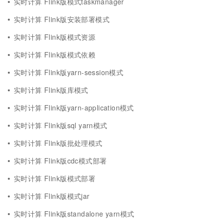
实时计算 Flink版模式taskmanager
实时计算 Flink版安装部署模式
实时计算 Flink版模式资源
实时计算 Flink版模式依赖
实时计算 Flink版yarn-session模式
实时计算 Flink版库模式
实时计算 Flink版yarn-application模式
实时计算 Flink版sql yarn模式
实时计算 Flink版批处理模式
实时计算 Flink版cdc模式部署
实时计算 Flink版模式部署
实时计算 Flink版模式jar
实时计算 Flink版standalone yarn模式