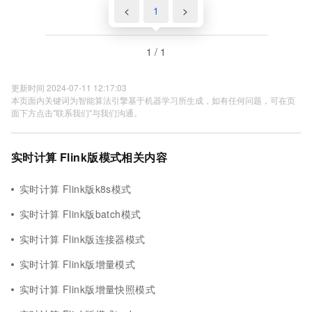
<
1
>
1 / 1
更新时间 2024-07-11 12:17:03
本页面内关键词为智能算法引擎基于机器学习所生成，如有任何问题，可在页
面下方点击"联系我们"与我们沟通。
实时计算 Flink版模式相关内容
实时计算 Flink版k8s模式
实时计算 Flink版batch模式
实时计算 Flink版连接器模式
实时计算 Flink版增量模式
实时计算 Flink版增量快照模式