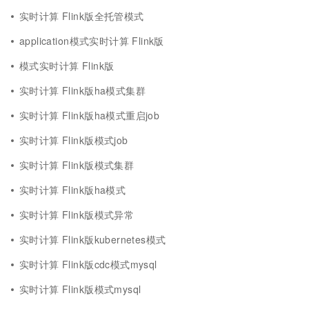
实时计算 Flink版全托管模式
application模式实时计算 Flink版
模式实时计算 Flink版
实时计算 Flink版ha模式集群
实时计算 Flink版ha模式重启job
实时计算 Flink版模式job
实时计算 Flink版模式集群
实时计算 Flink版ha模式
实时计算 Flink版模式异常
实时计算 Flink版kubernetes模式
实时计算 Flink版cdc模式mysql
实时计算 Flink版模式mysql