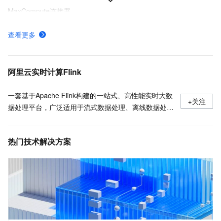
MaxCompute连接器
消息队列Kafka连接器
查看更多
SQL开发参考
WITH参数版本变更与配置参考-实时计算 Flink版-阿里云
阿里云实时计算Flink
一套基于Apache Flink构建的一站式、高性能实时大数
+关注
据处理平台，广泛适用于流式数据处理、离线数据处
理、DataLake计算等场景。
热门技术解决方案