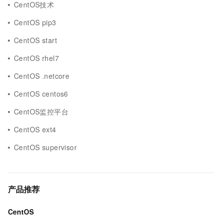
CentOS技术
CentOS pip3
CentOS start
CentOS rhel7
CentOS .netcore
CentOS centos6
CentOS监控平台
CentOS ext4
CentOS supervisor
产品推荐
CentOS