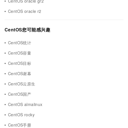
CentOS oracle gr2
CentOS oracle r2
CentOS您可能感兴趣
CentOS统计
CentOS容量
CentOS目标
CentOS谢幕
CentOS云原生
CentOS国产
CentOS almalinux
CentOS rocky
CentOS手册