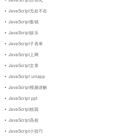
JavaScript无处不在
JavaScript集锦
JavaScript娱乐
JavaScript子表单
JavaScript上网
JavaScript文章
JavaScript uniapp
JavaScript视频讲解
JavaScript ppt
JavaScript校园
JavaScript高校
JavaScript小技巧