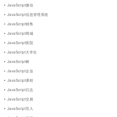
JavaScript微信
JavaScript信息管理系统
JavaScript销售
JavaScript商城
JavaScript医院
JavaScript大学生
JavaScript树
JavaScript企业
JavaScript课程
JavaScript日志
JavaScript交易
JavaScript导入