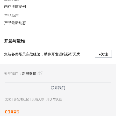
内存泄露案例
产品动态
产品最新动态
开发与运维
集结各类场景实战经验，助你开发运维畅行无忧
+关注
关注我们：
新浪微博
联系我们
文档
|
开发者社区
|
天池大赛
|
培训与认证