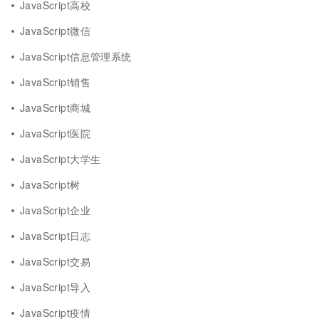
JavaScript高校
JavaScript微信
JavaScript信息管理系统
JavaScript销售
JavaScript商城
JavaScript医院
JavaScript大学生
JavaScript树
JavaScript企业
JavaScript日志
JavaScript交易
JavaScript导入
JavaScript疫情