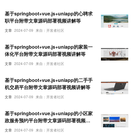
基于springboot+vue.js+uniapp的心聘求
职平台附带文章源码部署视频讲解等
文章
2024-07-09
来自：开发者社区
基于springboot+vue.js+uniapp的家装一
体化平台附带文章源码部署视频讲解等
文章
2024-07-09
来自：开发者社区
基于springboot+vue.js+uniapp的二手手
机交易平台附带文章源码部署视频讲解等
文章
2024-07-09
来自：开发者社区
基于springboot+vue.js+uniapp的小区家
政服务预约平台附带文章源码部署视频讲
解等
文章
2024-07-09
来自：开发者社区