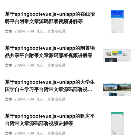
基于springboot+vue.js+uniapp的在线招
聘平台附带文章源码部署视频讲解等
文章
2024-07-09
来自：开发者社区
基于springboot+vue.js+uniapp的闲置物
品共享平台附带文章源码部署视频讲解等
文章
2024-07-08
来自：开发者社区
基于springboot+vue.js+uniapp的大学生
国学自主学习平台附带文章源码部署视频
讲解等
文章
2024-07-08
来自：开发者社区
基于springboot+vue.js+uniapp的租房平
台附带文章源码部署视频讲解等
文章
2024-07-08
来自：开发者社区