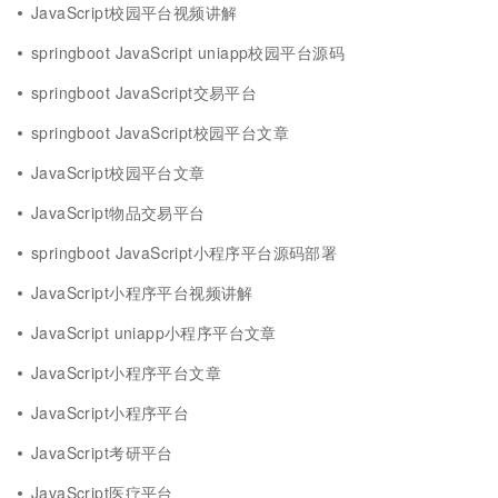
JavaScript校园平台视频讲解
springboot JavaScript uniapp校园平台源码
springboot JavaScript交易平台
springboot JavaScript校园平台文章
JavaScript校园平台文章
JavaScript物品交易平台
springboot JavaScript小程序平台源码部署
JavaScript小程序平台视频讲解
JavaScript uniapp小程序平台文章
JavaScript小程序平台文章
JavaScript小程序平台
JavaScript考研平台
JavaScript医疗平台