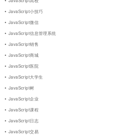
JavaScript高校
JavaScript小技巧
JavaScript微信
JavaScript信息管理系统
JavaScript销售
JavaScript商城
JavaScript医院
JavaScript大学生
JavaScript树
JavaScript企业
JavaScript课程
JavaScript日志
JavaScript交易