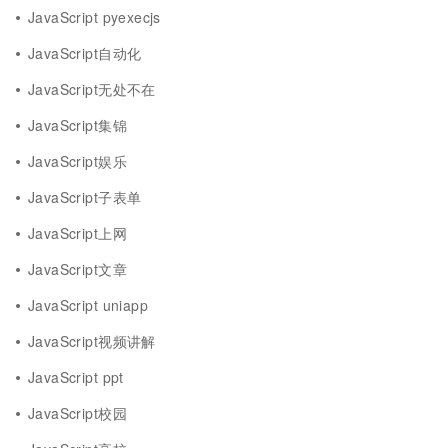
JavaScript pyexecjs
JavaScript自动化
JavaScript无处不在
JavaScript集锦
JavaScript娱乐
JavaScript子表单
JavaScript上网
JavaScript文章
JavaScript uniapp
JavaScript视频讲解
JavaScript ppt
JavaScript校园