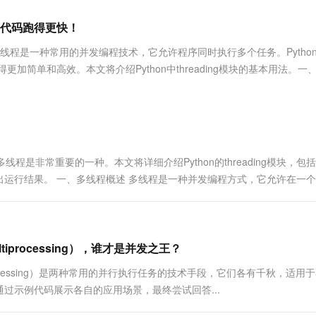
服务生态伙伴
视觉 Coding、空间感知、多模态思考等全面升级
1M上下文，专为长程任务能力而生
云工开物
企业应用
Works
Night Plan 支持 Qwen 3.8-Max
云原生大数据计算服务 MaxCompute
AI 办公
容器服务 Kub
NEW
Red Hat
你的代码跑得更快！
30+ 款产品免费体验
Data Agent 驱动的一站式 Data+AI 开发治理平台
夜间 5 折，Qwen/Meoo/TokenPlan 客户专享
面向分析的企业级SaaS模式云数据仓库
AI智能应用
提供一站式管
科研合作
ERP
堂（旗舰版）
SUSE
编程中，多线程是一种常用的并发编程技术，它允许程序同时执行多个任务。Pytho
智能客服
AI 应用构建
大模型原生
CRM
更加简单和高效。本文将介绍Python中threading模块的基本用法。一
防护产品
2个月
自动承接线索
建站小程序
Qoder
大模型服务平台百炼-应用模版
OA 办公系统
HOT
NEW
面向真实软件
个人版上线、团队版降价；千问3.8-Max首发发尝鲜
丰富多元化的应用模版和解决方案
力提升
财税管理
模板建站
万有无界
大模型服务平台百炼-智能体
400电话
定制建站
的模型效果
灵活可视化地构建企业级 Agent
程是非常重要的一种。本文将详细介绍Python的threading模块，包
方案
广告营销
模板小程序
运行结果。 一、多线程概述 多线程是一种并发编程方式，它允许在一
秒悟
人工智能平台 PAI
定制小程序
云端极速 AI 
程，拥有自己的栈空间，但共享同一个进程的内存空...
新一代 AI 视频生成模型，深度适配广告营销等场景
AI Native 的算法工程平台，一站式完成建模、训练、推理服务部署
APP 开发
建站系统
tiprocessing），谁才是并发之王？
tiprocessing）是两种常用的并行执行任务的技术手段，它们各有千秋，适用
AI 应用
10分钟微调：让0.6B模型媲美235B模
多模态数据信
过示例代码展示各自的应用场景，最终尝试回答...
型
依托云原生高可用架构,实现Dify私有化部署
用1%尺寸在特定领域达到大模型90%以上效果