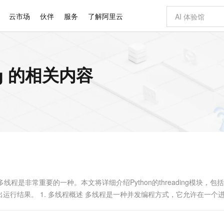
云市场
伙伴
服务
了解阿里云
AI 特惠
数据与 API
成为产品伙伴
企业增值服务
最佳实践
价格计算器
AI 场景体
基础软件
产品伙伴合
阿里云认证
市场活动
配置报价
大模型
ng 的相关内容
自助选配和估算价格
步到位
智启 AI 普惠权益
产品生态集成认证中心
企业支持计划
云上春晚
域名与网站
Qwen Audio：打造专属 AI 语音助手
千问官方 MaaS 平台，为开发者和 Agent 而生，新用户赠送 1 亿 + tokens 额度
一句话生成原生
AI Coding
阿里云Maa
2026 阿里云
云服务器 E
为企业打
数据集
Windows
大模型认证
模型
NEW
NEW
格式还原
值低价云产品抢先购
至高享 1亿+免费 tokens，加速 Al 应用落地
提供智能易用的域名与建站服务
Qwen-Audio-3.0-Realtime 端到端实时语音角色扮演
输入一句话想法,
智能编程，一键
安全可靠、
产品生态伙伴
专家技术服务
云上奥运之旅
弹性计算合作
阿里云中企出
手机三要素
宝塔 Linux
全部认证
价格优势
开源旗舰模型
即刻拥有 DeepSeek-V4-Pro
阿里云 OPC 创新助力计划
千问大模型
一键部署幻兽
AI 电商营销
对象存储 O
大模型
产品生态伙伴工作台
企业增值服务台
云栖战略参考
云存储合作计
云栖大会
身份实名认证
CentOS
训练营
推动算力普惠，释放技术红利
最高返9万
真正可用的 1M 上下文,一次完成代码全链路开发
快速构建应用程序和网站，即刻迈出上云第一步
轻松解锁专属 DeepSeek-V4-Pro
至高百万元 Token 补贴，加速一人公司成长
多元化、高性能、安全可靠的大模型服务
一键购买专属
从图文生成到
云上的中国
数据库合作计
活动全景
短信
Docker
图片和
自进化智能体
5 分钟轻松部署专属 QwenPaw
Token Plan 模型订阅计划
数字证书管理服务（原SSL证书）
高效搭建 AI
AI 广告创作
无影云电脑
企业成长
NEW
HOT
信息公告
看见新力量
云网络合作计
OCR 文字识别
JAVA
越聪明
证享300元代金券
全托管，含MySQL、PostgreSQL、SQL Server、MariaDB多引擎
Qwen3.8-Max 首发尝鲜，限时加量 10 倍，夜间低至2折
实现全站HTTPS，呈现可信的WEB访问
从聊天伙伴进化为能主动干活的本地数字员工
图文、视频一
随时随地安
Kimi-K3
HappyHors
NEW
魔搭 Mode
loud
服务实践
官网公告
Kimi 最新旗舰模型，长程编程与推理利器
让文字生成流
金融模力时刻
Salesforce O
版
发票查验
全能环境
Claude Code + GStack 打造工程团队
千问办公，限时限量积分加倍
Qoder
低代码高效构
AI 建站
短信服务
型
NEW
作计划
计划
创新中心
魔搭 ModelSc
健康状态
理服务
让AI从“聊天伙伴”进化为能干活的“数字员工”
安装技能 GStack，拥有专属 AI 工程团队
你的AI工作搭子，覆盖日常办公高频场景
面向真实软件的智能体编程平台
0 代码专业建
程是非常重要的一种。本文将详细介绍Python的threading模块，包
客户案例
天气预报查询
操作系统
Deepseek-v4-pro
HappyHors
态合作计划
行结果。 1. 多线程概述 多线程是一种并发编程方式，它允许在一个
态智能体模型
旗舰 MoE 大模型，百万上下文与顶尖推理能力
图生视频，流
同享
万小智 AI 建站低至 15元/月
Qoder CN
AI 短剧/漫剧
云原生数据库 
快递物流查询
WordPress
成为服务伙
，拥有自己的栈空间，但共享同一个进程的内存...
高校合作
点，立即开启云上创新
覆盖公网/内网、递归/权威、移动APP等全场景解析服务
送.CN域名，送备案服务码
基于千问大模型等，支持代码智能生成、研发智能问答
AI助力短剧
GLM-5.2
Wan2.7-T
Ubuntu