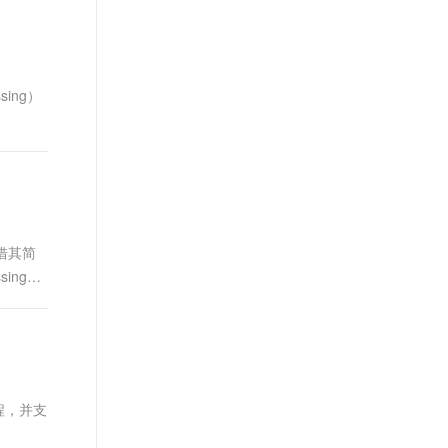
t.diy 一步搞定创意建站
构建大模型应用的安全防护体系
通过自然语言交互简化开发流程,全栈开发支持
通过阿里云安全产品对 AI 应用进行安全防护
ing）
借其简
ing）
进程，并支