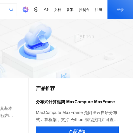
文档
备案
控制台
注册
登录
验
作计划
器
AI 活动
专业服务
服务伙伴合作计划
开发者社区
加入我们
产品动态
服务平台百炼
阿里云 OPC 创新助力计划
一站式生成采购清单，支持单品或批量购买
可编辑精美 PPT 文稿
S产品伙伴计划（繁花）
峰会
CS
造的大模型服务与应用开发平台
Agency Agents：拥有专属领域专家
AI 生产力先锋
Al MaaS 服务伙伴赋能合作
域名
博文
Careers
至高可申请百万元
Qwen3.8-Max 模型上线
 轻松生成专业的 PPT
开启高性价比 AI 编程新体验
弹性可伸缩的云计算服务
先锋实践拓展 AI 生产力的边界
多领域专家智能体,一键组建 AI 虚拟交付团队
Token 补贴，五大权
计划
海大会
伙伴信用分合作计划
商标
问答
社会招聘
益加速 OPC 成功
帕鲁游戏服务器
SS
HappyHorse 打造一站式影视创作平台
飞天发布时刻
HOT
Open Search 向量检索版支
划
备案
电子书
校园招聘
联机服务器，轻松开启游戏
视频创作，一键激活电商全链路生产力
稳定、安全、高性价比、高性能的云存储服务
所见，即是所愿
持视频检索 Pipeline 功能
可视化编排打通从文字构思到成片全链路闭环
更多支持
划
公司注册
镜像站
视频生成
语音识别与合成
 智能体与工作流应用
漫剧工坊：一站式动画创作平台
AI 实训营
应用身份服务 (IDaaS)
合作伙伴培训与认证
产品推荐
划
上云迁移
站生成，高效打造优质广告素材
全接入的云上超级电脑
通过阿里云百炼高效搭建AI应用,助力高效开发
快速生产连贯的高质量长漫剧
从基础到进阶，Agent 创客手把手教你
OpenClaw 管理能力上线
e-1.1-T2V
Qwen3-TTS-Flash
lScope
我要反馈
查询合作伙伴
畅细腻的高质量视频
离线语音合成大模型，多语言方言自适应，低延迟高稳定
n Alibaba Cloud ISV 合作
代维服务
建企业门户网站
10 分钟搭建微信、支付宝小程序
分布式计算框架 MaxCompute MaxFrame
MaxCompute MaxFrame 提
创新加速
ope
登录合作伙伴管理后台
我要建议
站，无忧落地极速上线
以可视化方式快速构建移动和 PC 门户网站
国内短信简单易用，安全可靠，秒级触达，全球覆盖200+国家和地区。
高效部署网站，快速应用到小程序
供自动弹性内存功能
括其基本
e-1.1-I2V
Cosyvoice-V3-Flash
MaxCompute MaxFrame 是阿里云自研分布
进程内同
安全
畅自然，细节丰富
高表现力语音合成大模型，语音克隆听感自然
我要投诉
PolarDB
式计算框架，支持 Python 编程接口并可直接
上云场景组合购
Milvus 弹性伸缩功能新增节
伴
漫剧创作，剧本、分镜、视频高效生成
100%兼容MySQL、PostgreSQL，兼容Oracle，支持集中和分布式
覆盖90%+业务场景，专享组合折扣价
点支持范围
使用 MaxCompute 计算资源及数据接口，与
2V
VPN
Fun-ASR
产品详情