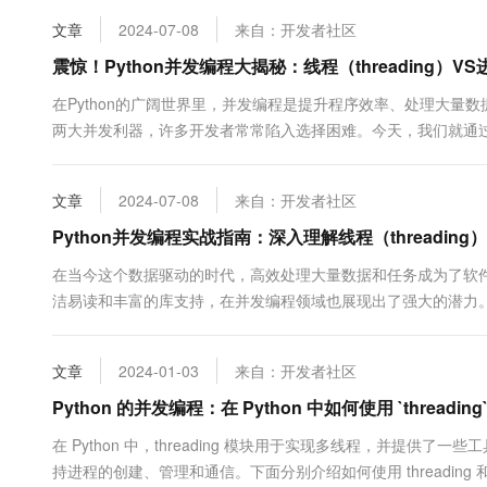
10 分钟在聊天系统中增加
专有云
文章
2024-07-08
来自：开发者社区
震惊！Python并发编程大揭秘：线程（threading）VS进
在Python的广阔世界里，并发编程是提升程序效率、处理大量数据和复杂
两大并发利器，许多开发者常常陷入选择困难。今天，我们就通过
文章
2024-07-08
来自：开发者社区
Python并发编程实战指南：深入理解线程（threading）
在当今这个数据驱动的时代，高效处理大量数据和任务成为了软件
洁易读和丰富的库支持，在并发编程领域也展现出了强大的潜力。本文将带您深
机制&#x...
文章
2024-01-03
来自：开发者社区
Python 的并发编程：在 Python 中如何使用 `threading` 和
在 Python 中，threading 模块用于实现多线程，并提供了一些
持进程的创建、管理和通信。下面分别介绍如何使用 threading 和 multi