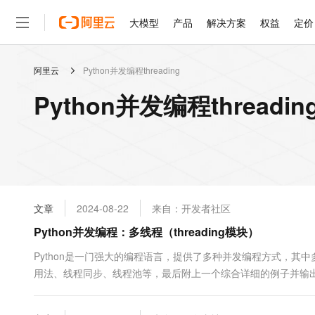
大模型
产品
解决方案
权益
定价
阿里云
Python并发编程threading
大模型
产品
解决方案
权益
定价
云市场
伙伴
服务
了解阿里云
精选产品
精选解决方案
普惠上云
产品定价
精选商城
成为销售伙伴
售前咨询
为什么选择阿里云
千问AI平台
Python并发编程threadi
了解云产品的定价详情
大模型服务平台百炼
睿译宝，AI翻译排版一
普惠上云 官方力荐
分销伙伴
在线服务
网站建设
什么是云计算
大
大模型服务与应用平台
上传文档即自动完成翻译和
云服务器38元/年起，超
咨询伙伴
多端小程序
技术领先
云上成本管理
售后服务
轻量应用服务器
GLM-5.2：长任务时代
官方推荐返现计划
大模型
精选产品
精选解决方案
Salesforce 国际版订阅
稳定可靠
管理和优化成本
推荐新用户得奖励，单订单
销售伙伴合作计划
自助服务
友盟天域
安全合规
人工智能与机器学习
AI
文本生成
云数据库 RDS
Hermes Agent，打造
云工开物
无影生态合作计划
在线服务
文章
2024-08-22
来自：开发者社区
观测云
分析师报告
自主进化，持久记忆，越用
高校专属算力普惠，学生认
计算
互联网应用开发
Qwen3.8-Max
HOT
Salesforce On Alibaba C
工单服务
Python并发编程：多线程（threading模块）
智能体时代全能旗舰模型
Tuya 物联网平台阿里云
研究报告与白皮书
人工智能平台 PAI
快速拥有专属 OpenClaw
大模
Consulting Partner 合
大数据
容器
免费试用
短信专区
一站式AI开发、训练和推
Python是一门强大的编程语言，提供了多种并发编程方式，其中多线
蓝凌 OA
Qwen3.7-Plus
AI 大模型销售与服务生
现代化应用
用法、线程同步、线程池等，最后附上一个综合详细的例子并输出运
存储
天池大赛
能看、能想、能动手的多模
云解析DNS
解决方案免费试用 新老
电子合同
时运行多个线程，从而提高程序的运行效率。线程是轻量级的进程
最高领取价值200元试用
安全
网络与CDN
AI 算法大赛
Qwen3-VL-Plus
畅捷通