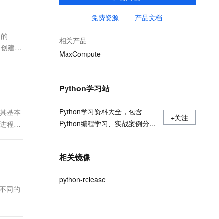
MaxCompute Notebook、镜像管理等功能共
文戏情感细腻自然，动作戏激烈拳拳到肉，实现更强表演能力
支持中英文自由切换，具备更强的噪声鲁棒性
ernetes 版 ACK
云聚AI 严选权益
AI 原生数据库服务发布
SSL 证书
同构成 MaxCompute 完整 Python 开发生
免费资源
产品文档
，一键激活高效办公新体验
理容器应用的 K8s 服务
精选AI产品，从模型到应用全链提效
Agent 数据网关
态。
堡垒机
n的
AI 用量加速计划
云原生数据库 PolarDB
相关产品
应用
防火墙
、创建线
、识别商机，让客服更高效、服务更出色。
新老同享，达量后返
Agentic Database 发布
MaxCompute
千问办公
主机安全
NEW
的智能体编程平台
一站式AI生产力平台
Python学习站
AI 应用及服务市场
伶鹊
企业级人与Agent协作平台，接入和调度多个数字员工
智能客服平台，对话机器人、对话分析、智能外呼
Python学习资料大全，包含
括其基本
AI 应用
+关注
Python编程学习、实战案例分
个进程内
大模型服务平台百炼 - 全妙
大模型
应用创作平台
享、开发者必知词条等内容。
多模态内容创作工具，已接入 DeepSeek
自然语言处理
相关镜像
数据标注
python-release
机器学习
于不同的
息提取
与 AI 智能体进行实时音视频通话
从文本、图片、视频中提取结构化的属性信息
构建支持视频理解的 AI 音视频实时通话应用