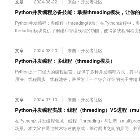
文章
2024-08-22
来自：开发者社区
大数据开发治理平台 Data
AI 产品 免费试用
网络
安全
云开发大赛
Tableau 订阅
Python并发编程必备技能：掌握threading模块，让
1亿+ 大模型 tokens 和 
可观测
入门学习赛
中间件
AI空中课堂在线直播课
Python并发编程：多线程（threading模块）在Python
云防火墙
140+云产品 免费试用
大模型服务
threading模块提供了创建和管理线程的功能，使得多线程编程变得
上云与迁云
云原生的云上边界网络安全
产品新客免费试用，最长1
数据库
程在Pyth...
生态解决方案
千问AI平台-Token Plan
企业出海
大模型ACA认证体验
大数据计算
文章
2024-08-20
来自：开发者社区
助力企业全员 AI 认知与能
行业生态解决方案
政企业务
媒体服务
千问AI平台-模型体验
Python并发编程：多线程（threading模块）
开发者生态解决方案
在线体验全尺寸、多种模态
企业服务与云通信
Python是一门强大的编程语言，提供了多种并发编程方式，其中多线
AI 开发和 AI 应用解决
用法、线程同步、线程池等，最后附上一个综合详细的例子并输出
Happy 系列大模型
域名与网站
同时运行多个线程，从而提高程序的运行效率。线程是轻量级的进
终端用户计算
文章
2024-07-10
来自：开发者社区
Serverless
Python并发编程实战：线程（threading）VS进程（mul
大模型解决方案
在Python的并发编程领域，线程（threading）与进程（mul
开发工具
快速部署 Dify，高效搭建 
场景。本文旨在通过技术综述的形式，探讨两者之间的异同，并通
迁移与运维管理