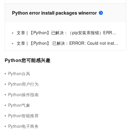
Python error install packages winerror
文章 | 【Python】已解决：（pip安装库报错）ERROR: Could not install packages due to an EnvironmentError: [WinError 5] 拒绝访
文章 | 【Python】 已解决：ERROR: Could not install packages due to an OSError: [WinError 5] 拒绝访问。: ‘e:\anaconda\i
Python您可能感兴趣
Python台风
Python用户行为
Python操作指南
Python气象
Python智能推荐
Python电子商务