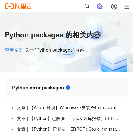
Python packages 的相关内容
查看全部
关于"Python packages"内容
Python error packages
文章 | 【Azure 环境】Windows中安装Python azure-eventhub-checkpointstoreblob-aio模块时出错 ERROR: Could not install packages due to an EnvironmentError: [Errno 2] No such file or directory:
文章 | 【Python】已解决：（pip安装库报错）ERROR: Could not install packages due to an EnvironmentError: [WinError 5] 拒绝访
文章 | 【Python】 已解决：ERROR: Could not install packages due to an OSError: [WinError 5] 拒绝访问。: ‘e:\anaconda\i