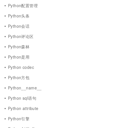
Python配置管理
Python头条
Python会话
Python评论区
Python森林
Python是用
Python codec
Python方包
Python__name__
Python sql语句
Python attribute
Python引擎