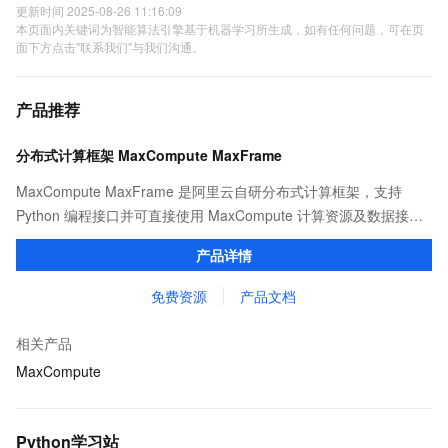
更新时间 2025-08-26 11:16:09
本页面内关键词为智能算法引擎基于机器学习所生成，如有任何问题，可在页
面下方点击"联系我们"与我们沟通。
产品推荐
分布式计算框架 MaxCompute MaxFrame
MaxCompute MaxFrame 是阿里云自研分布式计算框架，支持
Python 编程接口并可直接使用 MaxCompute 计算资源及数据接
口，与 MaxCompute Notebook、镜像管理等功能共同构成
产品详情
MaxCompute 完整 Python 开发生态。
免费资源
产品文档
相关产品
MaxCompute
Python学习站