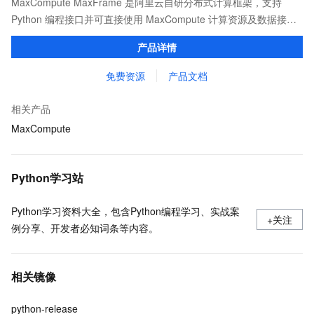
MaxCompute MaxFrame 是阿里云自研分布式计算框架，支持
Python 编程接口并可直接使用 MaxCompute 计算资源及数据接
口，与 MaxCompute Notebook、镜像管理等功能共同构成
产品详情
MaxCompute 完整 Python 开发生态。
免费资源
产品文档
相关产品
MaxCompute
Python学习站
Python学习资料大全，包含Python编程学习、实战案
+关注
例分享、开发者必知词条等内容。
相关镜像
python-release