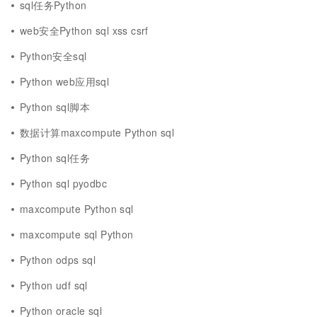
sql任务Python
web安全Python sql xss csrf
Python安全sql
Python web应用sql
Python sql脚本
数据计算maxcompute Python sql
Python sql任务
Python sql pyodbc
maxcompute Python sql
maxcompute sql Python
Python odps sql
Python udf sql
Python oracle sql