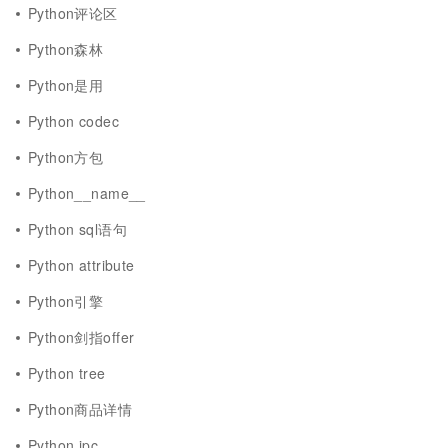
Python评论区
Python森林
Python是用
Python codec
Python方包
Python__name__
Python sql语句
Python attribute
Python引擎
Python剑指offer
Python tree
Python商品详情
Python ipc