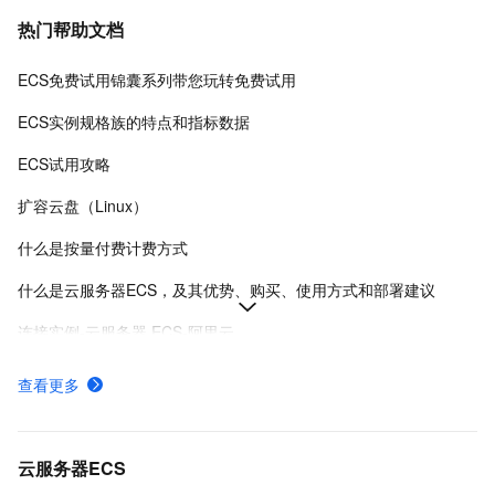
热门帮助文档
ECS免费试用锦囊系列带您玩转免费试用
ECS实例规格族的特点和指标数据
ECS试用攻略
扩容云盘（Linux）
什么是按量付费计费方式
什么是云服务器ECS，及其优势、购买、使用方式和部署建议
连接实例-云服务器 ECS-阿里云
在Linux上安装Docker和Docker Compose
查看更多
实例登录名、密码、密钥对管理
阿里云ECS通用型实例规格（g系列）
云服务器ECS