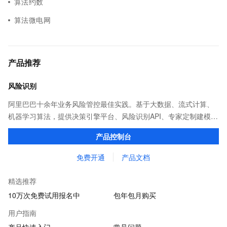
算法约数
算法微电网
产品推荐
风险识别
阿里巴巴十余年业务风险管控最佳实践。基于大数据、流式计算、
机器学习算法，提供决策引擎平台、风险识别API、专家定制建模等
多维风控服务，一站式解决企业在用户注册、运营活动、交易、信
产品控制台
贷审核等关键业务中所遇到的欺诈问题。
免费开通
产品文档
精选推荐
10万次免费试用报名中
包年包月购买
用户指南