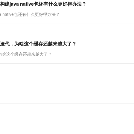
ava native包还有什么更好得办法？
一个 AI 助手
超强辅助，Bol
即刻拥有 DeepSeek-R1 满血版
在企业官网、通讯软件中为客户提供 AI 客服
native包还有什么更好得办法？
多种方案随心选，轻松解锁专属 DeepSeek
迭代，为啥这个缓存还越来越大了？
为啥这个缓存还越来越大了？