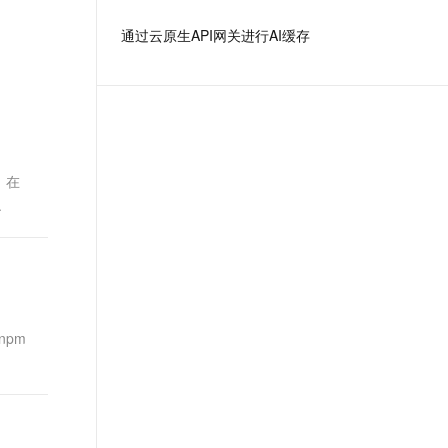
文戏情感细腻自然，动作戏激烈拳拳到肉，实现更强表演能力
支持中英文自由切换，具备更强的噪声鲁棒性
ernetes 版 ACK
云聚AI 严选权益
AI 原生数据库服务发布
SSL 证书
通过云原生API网关进行AI缓存
，一键激活高效办公新体验
理容器应用的 K8s 服务
精选AI产品，从模型到应用全链提效
Agent 数据网关
堡垒机
AI 用量加速计划
云原生数据库 PolarDB
应用
防火墙
、识别商机，让客服更高效、服务更出色。
新老同享，达量后返
Agentic Database 发布
千问办公
主机安全
NEW
的智能体编程平台
一站式AI生产力平台
，在
AI 应用及服务市场
伶鹊
.
企业级人与Agent协作平台，接入和调度多个数字员工
智能客服平台，对话机器人、对话分析、智能外呼
AI 应用
大模型服务平台百炼 - 全妙
大模型
应用创作平台
多模态内容创作工具，已接入 DeepSeek
自然语言处理
数据标注
npm
机器学习
息提取
与 AI 智能体进行实时音视频通话
从文本、图片、视频中提取结构化的属性信息
构建支持视频理解的 AI 音视频实时通话应用