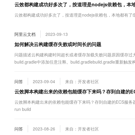
云效都构建成功好多次了，按道理是nodejs依赖包，
大数据开发治理平台 Data
AI 产品 免费试用
网络
安全
云开发大赛
Tableau 订阅
1亿+ 大模型 tokens 和 
云效都构建成功好多次了，按道理是nodejs依赖包，本地都有
可观测
入门学习赛
中间件
AI空中课堂在线直播课
云防火墙
140+云产品 免费试用
大模型服务
上云与迁云
云原生的云上边界网络安全
产品新客免费试用，最长1
数据库
阿里云文档
2023-09-13
生态解决方案
千问AI平台-Token Plan
企业出海
大模型ACA认证体验
如何解决云构建缓存失败或时间长的问题
大数据计算
助力企业全员 AI 认知与能
行业生态解决方案
政企业务
问题描述云构建构建时间超长或者缓存加载失败问题原因缓存过大解决方
媒体服务
千问AI平台-模型体验
开发者生态解决方案
build.gradle中添加任意注释。build.gradlebuild.g
在线体验全尺寸、多种模态
企业服务与云通信
AI 开发和 AI 应用解决
Happy 系列大模型
域名与网站
问答
2023-09-04
来自：开发者社区
云效脚本构建出来的依赖包能缓存下来吗？存到自建的ECS
终端用户计算
云效脚本构建出来的依赖包能缓存下来吗？存到自建的ECS服务器，下次Node.js构建
Serverless
大模型解决方案
run build
开发工具
快速部署 Dify，高效搭建 
问答
2023-08-26
来自：开发者社区
迁移与运维管理