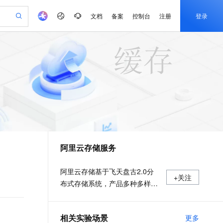
文档
备案
控制台
注册
登录
验
作计划
器
AI 活动
专业服务
服务伙伴合作计划
开发者社区
加入我们
产品动态
服务平台百炼
阿里云 OPC 创新助力计划
一站式生成采购清单，支持单品或批量购买
io：打造专属 AI 语音助手
S产品伙伴计划（繁花）
峰会
CS
造的大模型服务与应用开发平台
一句话生成原生可编辑精美 PPT 文稿
AI 生产力先锋
Al MaaS 服务伙伴赋能合作
域名
博文
Careers
至高可申请百万元
Qwen3.8-Max 模型上线
开启高性价比 AI 编程新体验
弹性可伸缩的云计算服务
Qwen-Audio-3.0-Realtime 端到端实时语音角色扮演
输入一句话想法, 轻松生成专业的 PPT
先锋实践拓展 AI 生产力的边界
Token 补贴，五大权
计划
海大会
伙伴信用分合作计划
商标
问答
社会招聘
益加速 OPC 成功
eek-V4-Pro
SS
一键部署幻兽帕鲁游戏服务器
飞天发布时刻
HOT
Open Search 向量检索版支
划
备案
电子书
校园招聘
pSeek-V4-Pro
视频创作，一键激活电商全链路生产力
稳定、安全、高性价比、高性能的云存储服务
一键购买专属联机服务器，轻松开启游戏
所见，即是所愿
持视频检索 Pipeline 功能
更多支持
划
公司注册
镜像站
视频生成
语音识别与合成
专属 QwenPaw
漫剧工坊：一站式动画创作平台
AI 实训营
HOT
应用身份服务 (IDaaS)
合作伙伴培训与认证
阿里云存储服务
划
上云迁移
站生成，高效打造优质广告素材
全接入的云上超级电脑
从聊天伙伴进化为能主动干活的本地数字员工
快速生产连贯的高质量长漫剧
从基础到进阶，Agent 创客手把手教你
OpenClaw 管理能力上线
e-1.1-T2V
Qwen3-TTS-Flash
lScope
我要反馈
查询合作伙伴
畅细腻的高质量视频
离线语音合成大模型，多语言方言自适应，低延迟高稳定
n Alibaba Cloud ISV 合作
代维服务
建企业门户网站
10 分钟搭建微信、支付宝小程序
MaxCompute MaxFrame 提
阿里云存储基于飞天盘古2.0分
+关注
创新加速
ope
登录合作伙伴管理后台
我要建议
站，无忧落地极速上线
以可视化方式快速构建移动和 PC 门户网站
国内短信简单易用，安全可靠，秒级触达，全球覆盖200+国家和地区。
高效部署网站，快速应用到小程序
供自动弹性内存功能
布式存储系统，产品多种多样，
e-1.1-I2V
Cosyvoice-V3-Flash
安全
充分满足用户数据存储和迁移上
畅自然，细节丰富
高表现力语音合成大模型，语音克隆听感自然
我要投诉
PolarDB
上云场景组合购
Milvus 弹性伸缩功能新增节
伴
云需求。
漫剧创作，剧本、分镜、视频高效生成
100%兼容MySQL、PostgreSQL，兼容Oracle，支持集中和分布式
覆盖90%+业务场景，专享组合折扣价
点支持范围
2V
VPN
Fun-ASR
相关实验场景
更多