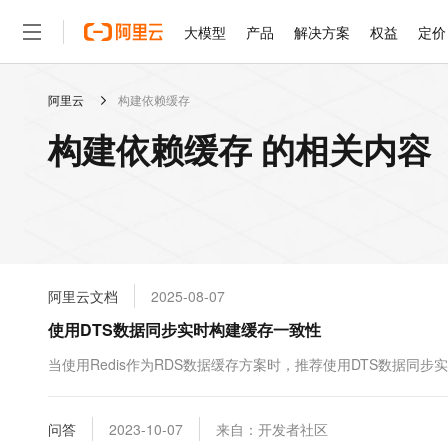
大模型
产品
解决方案
权益
定价
阿里云
构建依赖缓存
大模型
产品
解决方案
权益
定价
云市场
伙伴
服务
了解阿里云
精选产品
精选解决方案
普惠上云
产品定价
精选商城
成为销售伙伴
售前咨询
为什么选择阿里云
千问AI平台
构建依赖缓存 的相关内容
了解云产品的定价详情
大模型服务平台百炼
千问办公，解锁你的工作
普惠上云 官方力荐
分销伙伴
在线服务
网站建设
什么是云计算
大
大模型服务与应用平台
企业级Agent产品，直接
云服务器38元/年起，超
咨询伙伴
多端小程序
技术领先
云上成本管理
售后服务
轻量应用服务器
Agency Agents：拥
官方推荐返现计划
大模型
精选产品
精选解决方案
Salesforce 国际版订阅
稳定可靠
管理和优化成本
推荐新用户得奖励，单订单
销售伙伴合作计划
自助服务
友盟天域
安全合规
人工智能与机器学习
AI
文本生成
云数据库 RDS
HappyHorse 打造一
云工开物
无影生态合作计划
在线服务
阿里云文档
2025-08-07
观测云
分析师报告
高校专属算力普惠，学生认
计算
互联网应用开发
Qwen3.8-Max
HOT
Salesforce On Alibaba C
工单服务
使用DTS数据同步实时构建缓存一致性
智能体时代全能旗舰模型
Tuya 物联网平台阿里云
研究报告与白皮书
人工智能平台 PAI
快速拥有专属 OpenClaw
大模
Consulting Partner 合
大数据
容器
免费试用
短信专区
一站式AI开发、训练和推
当使用Redis作为RDS数据缓存方案时，推荐使用DTS数据同
蓝凌 OA
Qwen3.7-Plus
AI 大模型销售与服务生
现代化应用
存储
天池大赛
能看、能想、能动手的多模
云解析DNS
解决方案免费试用 新老
电子合同
最高领取价值200元试用
安全
问答
网络与CDN
2023-10-07
来自：开发者社区
AI 算法大赛
Qwen3-VL-Plus
畅捷通