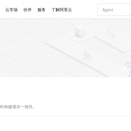
云市场
伙伴
服务
了解阿里云
AI 特惠
数据与 API
成为产品伙伴
企业增值服务
最佳实践
价格计算器
AI 场景体
基础软件
产品伙伴合
阿里云认证
市场活动
配置报价
大模型
自助选配和估算价格
新方式
睿译宝，AI翻译排版一步到位
智启 AI 普惠权益
产品生态集成认证中心
企业支持计划
云上春晚
域名与网站
千问官方 MaaS 平台，为开发者和 Agent 而生，新用户赠送 1 亿 + tokens 额度
Qwen Aud
AI Coding
阿里云Maa
2026 阿里云
云服务器 E
为企业打
数据集
Windows
大模型认证
模型
NEW
NEW
交付可用成果
值低价云产品抢先购
上传文档即自动完成翻译和格式还原
至高享 1亿+免费 tokens，加速 Al 应用落地
提供智能易用的域名与建站服务
智能编程，一键
安全可靠、
产品生态伙伴
专家技术服务
云上奥运之旅
弹性计算合作
阿里云中企出
手机三要素
宝塔 Linux
全部认证
价格优势
有专属领域专家
GLM-5.2：长任务时代开源旗舰模型
阿里云 OPC 创新助力计划
千问大模型
即刻拥有 DeepS
AI 电商营销
对象存储 O
大模型
产品生态伙伴工作台
企业增值服务台
云栖战略参考
云存储合作计
云栖大会
身份实名认证
CentOS
训练营
推动算力普惠，释放技术红利
最高返9万
多领域专家智能体,一键组建 AI 虚拟交付团队
快速构建应用程序和网站，即刻迈出上云第一步
至高百万元 Token 补贴，加速一人公司成长
多元化、高性能、安全可靠的大模型服务
真正可用的 1M 上下文,一次完成代码全链路开发
轻松解锁专属 Dee
从图文生成到
云上的中国
数据库合作计
活动全景
短信
Docker
图片和
站式影视创作平台
Hermes Agent，打造自进化智能体
Token Plan 模型订阅计划
数字证书管理服务（原SSL证书）
5 分钟轻松部署
AI 广告创作
无影云电脑
企业成长
NEW
信息公告
看见新力量
云网络合作计
OCR 文字识别
JAVA
证享300元代金券
可视化编排打通从文字构思到成片全链路闭环
全托管，含MySQL、PostgreSQL、SQL Server、MariaDB多引擎
自主进化，持久记忆，越用越聪明
Qwen3.8-Max 首发尝鲜，限时加量 10 倍，夜间低至2折
实现全站HTTPS，呈现可信的WEB访问
图文、视频一
随时随地安
Kimi-K3
HappyHors
NEW
魔搭 Mode
loud
服务实践
官网公告
Kimi 最新旗舰模型，长程编程与推理利器
让文字生成流
金融模力时刻
Salesforce O
版
发票查验
全能环境
Claude Code + GStack 打造工程团队
千问办公，限时限量积分加倍
Qoder
低代码高效构
AI 建站
短信服务
型
NEW
作计划
计划
创新中心
魔搭 ModelSc
健康状态
理服务
让AI从“聊天伙伴”进化为能干活的“数字员工”
安装技能 GStack，拥有专属 AI 工程团队
你的AI工作搭子，覆盖日常办公高频场景
面向真实软件的智能体编程平台
0 代码专业建
步实时构建缓存一致性。
客户案例
天气预报查询
操作系统
Deepseek-v4-pro
HappyHors
态合作计划
态智能体模型
旗舰 MoE 大模型，百万上下文与顶尖推理能力
图生视频，流
同享
万小智 AI 建站低至 15元/月
Qoder CN
AI 短剧/漫剧
云原生数据库 
快递物流查询
WordPress
成为服务伙
高校合作
点，立即开启云上创新
覆盖公网/内网、递归/权威、移动APP等全场景解析服务
送.CN域名，送备案服务码
基于千问大模型等，支持代码智能生成、研发智能问答
AI助力短剧
GLM-5.2
Wan2.7-T
Ubuntu