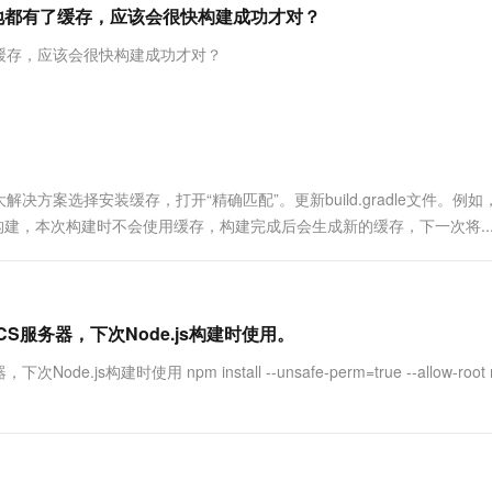
服务生态伙伴
视觉 Coding、空间感知、多模态思考等全面升级
1M上下文，专为长程任务能力而生
云工开物
本地都有了缓存，应该会很快构建成功才对？
企业应用
Works
Night Plan 支持 Qwen 3.8-Max
云原生大数据计算服务 MaxCompute
AI 办公
容器服务 Kub
NEW
Red Hat
30+ 款产品免费体验
Data Agent 驱动的一站式 Data+AI 开发治理平台
夜间 5 折，Qwen/Meoo/TokenPlan 客户专享
面向分析的企业级SaaS模式云数据仓库
AI智能应用
提供一站式管
科研合作
了缓存，应该会很快构建成功才对？
ERP
堂（旗舰版）
SUSE
智能客服
AI 应用构建
大模型原生
CRM
防护产品
2个月
自动承接线索
建站小程序
Qoder
大模型服务平台百炼-应用模版
OA 办公系统
HOT
NEW
面向真实软件
个人版上线、团队版降价；千问3.8-Max首发发尝鲜
丰富多元化的应用模版和解决方案
力提升
财税管理
模板建站
案选择安装缓存，打开“精确匹配”。更新build.gradle文件。例如
万有无界
大模型服务平台百炼-智能体
400电话
定制建站
radle重新触发构建，本次构建时不会使用缓存，构建完成后会生成新的缓存，下一次将..
的模型效果
灵活可视化地构建企业级 Agent
方案
广告营销
模板小程序
秒悟
人工智能平台 PAI
定制小程序
云端极速 AI 
新一代 AI 视频生成模型，深度适配广告营销等场景
AI Native 的算法工程平台，一站式完成建模、训练、推理服务部署
服务器，下次Node.js构建时使用。
APP 开发
时使用 npm install --unsafe-perm=true --allow-root 
建站系统
AI 应用
10分钟微调：让0.6B模型媲美235B模
多模态数据信
型
依托云原生高可用架构,实现Dify私有化部署
用1%尺寸在特定领域达到大模型90%以上效果