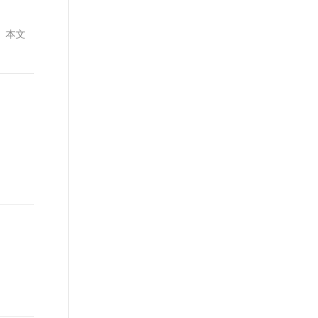
t.diy 一步搞定创意建站
构建大模型应用的安全防护体系
通过自然语言交互简化开发流程,全栈开发支持
通过阿里云安全产品对 AI 应用进行安全防护
理。本文