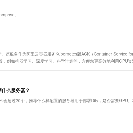
服务生态伙伴
视觉 Coding、空间感知、多模态思考等全面升级
1M上下文，专为长程任务能力而生
云工开物
企业应用
Works
Night Plan 支持 Qwen 3.8-Max
云原生大数据计算服务 MaxCompute
AI 办公
容器服务 Kub
NEW
Red Hat
30+ 款产品免费体验
Data Agent 驱动的一站式 Data+AI 开发治理平台
夜间 5 折，Qwen/Meoo/TokenPlan 客户专享
面向分析的企业级SaaS模式云数据仓库
AI智能应用
提供一站式管
科研合作
mpose。
ERP
堂（旗舰版）
SUSE
智能客服
AI 应用构建
大模型原生
CRM
防护产品
2个月
自动承接线索
建站小程序
Qoder
大模型服务平台百炼-应用模版
OA 办公系统
HOT
NEW
面向真实软件
个人版上线、团队版降价；千问3.8-Max首发发尝鲜
丰富多元化的应用模版和解决方案
力提升
财税管理
模板建站
阿里云容器服务Kubernetes版ACK（Container Service fo
万有无界
大模型服务平台百炼-智能体
400电话
定制建站
的场景，例如机器学习、深度学习、科学计算等，方便您更高效地利用GPU
的模型效果
灵活可视化地构建企业级 Agent
方案
广告营销
模板小程序
秒悟
人工智能平台 PAI
定制小程序
云端极速 AI 
新一代 AI 视频生成模型，深度适配广告营销等场景
AI Native 的算法工程平台，一站式完成建模、训练、推理服务部署
推荐什么服务器？
APP 开发
会超过20个，推荐什么样配置的服务器用于部署Dify，是否需要GPU。
建站系统
AI 应用
10分钟微调：让0.6B模型媲美235B模
多模态数据信
型
依托云原生高可用架构,实现Dify私有化部署
用1%尺寸在特定领域达到大模型90%以上效果