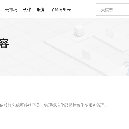
云市场
伙伴
服务
了解阿里云
AI 特惠
数据与 API
成为产品伙伴
企业增值服务
最佳实践
价格计算器
AI 场景体
基础软件
产品伙伴合
阿里云认证
市场活动
配置报价
大模型
内容
自助选配和估算价格
新方式
睿译宝，AI翻译排版一步到位
智启 AI 普惠权益
产品生态集成认证中心
企业支持计划
云上春晚
域名与网站
千问官方 MaaS 平台，为开发者和 Agent 而生，新用户赠送 1 亿 + tokens 额度
Qwen Aud
AI Coding
阿里云Maa
2026 阿里云
云服务器 E
为企业打
数据集
Windows
大模型认证
模型
NEW
NEW
交付可用成果
值低价云产品抢先购
上传文档即自动完成翻译和格式还原
至高享 1亿+免费 tokens，加速 Al 应用落地
提供智能易用的域名与建站服务
智能编程，一键
安全可靠、
产品生态伙伴
专家技术服务
云上奥运之旅
弹性计算合作
阿里云中企出
手机三要素
宝塔 Linux
全部认证
价格优势
有专属领域专家
GLM-5.2：长任务时代开源旗舰模型
阿里云 OPC 创新助力计划
千问大模型
即刻拥有 DeepS
AI 电商营销
对象存储 O
大模型
产品生态伙伴工作台
企业增值服务台
云栖战略参考
云存储合作计
云栖大会
身份实名认证
CentOS
训练营
推动算力普惠，释放技术红利
最高返9万
多领域专家智能体,一键组建 AI 虚拟交付团队
快速构建应用程序和网站，即刻迈出上云第一步
至高百万元 Token 补贴，加速一人公司成长
多元化、高性能、安全可靠的大模型服务
真正可用的 1M 上下文,一次完成代码全链路开发
轻松解锁专属 Dee
从图文生成到
云上的中国
数据库合作计
活动全景
短信
Docker
图片和
站式影视创作平台
Hermes Agent，打造自进化智能体
Token Plan 模型订阅计划
数字证书管理服务（原SSL证书）
5 分钟轻松部署
AI 广告创作
无影云电脑
企业成长
NEW
信息公告
看见新力量
云网络合作计
OCR 文字识别
JAVA
证享300元代金券
可视化编排打通从文字构思到成片全链路闭环
全托管，含MySQL、PostgreSQL、SQL Server、MariaDB多引擎
自主进化，持久记忆，越用越聪明
Qwen3.8-Max 首发尝鲜，限时加量 10 倍，夜间低至2折
实现全站HTTPS，呈现可信的WEB访问
图文、视频一
随时随地安
Kimi-K3
HappyHors
NEW
魔搭 Mode
loud
服务实践
官网公告
Kimi 最新旗舰模型，长程编程与推理利器
让文字生成流
金融模力时刻
Salesforce O
版
发票查验
全能环境
Claude Code + GStack 打造工程团队
千问办公，限时限量积分加倍
Qoder
低代码高效构
AI 建站
短信服务
型
NEW
作计划
计划
创新中心
魔搭 ModelSc
健康状态
理服务
让AI从“聊天伙伴”进化为能干活的“数字员工”
安装技能 GStack，拥有专属 AI 工程团队
你的AI工作搭子，覆盖日常办公高频场景
面向真实软件的智能体编程平台
0 代码专业建
。可将应用及依赖打包成可移植容器，实现标准化部署并简化多服务管理。
客户案例
天气预报查询
操作系统
Deepseek-v4-pro
HappyHors
态合作计划
态智能体模型
旗舰 MoE 大模型，百万上下文与顶尖推理能力
图生视频，流
同享
万小智 AI 建站低至 15元/月
Qoder CN
AI 短剧/漫剧
云原生数据库 
快递物流查询
WordPress
成为服务伙
高校合作
点，立即开启云上创新
覆盖公网/内网、递归/权威、移动APP等全场景解析服务
送.CN域名，送备案服务码
基于千问大模型等，支持代码智能生成、研发智能问答
AI助力短剧
GLM-5.2
Wan2.7-T
Ubuntu