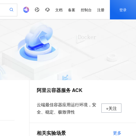
文档
备案
控制台
注册
登录
验
作计划
器
AI 活动
专业服务
服务伙伴合作计划
开发者社区
加入我们
产品动态
服务平台百炼
阿里云 OPC 创新助力计划
一站式生成采购清单，支持单品或批量购买
io：打造专属 AI 语音助手
S产品伙伴计划（繁花）
峰会
CS
造的大模型服务与应用开发平台
一句话生成原生可编辑精美 PPT 文稿
AI 生产力先锋
Al MaaS 服务伙伴赋能合作
域名
博文
Careers
至高可申请百万元
Qwen3.8-Max 模型上线
开启高性价比 AI 编程新体验
弹性可伸缩的云计算服务
Qwen-Audio-3.0-Realtime 端到端实时语音角色扮演
输入一句话想法, 轻松生成专业的 PPT
先锋实践拓展 AI 生产力的边界
Token 补贴，五大权
计划
海大会
伙伴信用分合作计划
商标
问答
社会招聘
益加速 OPC 成功
eek-V4-Pro
SS
一键部署幻兽帕鲁游戏服务器
飞天发布时刻
HOT
Open Search 向量检索版支
划
备案
电子书
校园招聘
pSeek-V4-Pro
视频创作，一键激活电商全链路生产力
稳定、安全、高性价比、高性能的云存储服务
一键购买专属联机服务器，轻松开启游戏
所见，即是所愿
持视频检索 Pipeline 功能
更多支持
划
公司注册
镜像站
视频生成
语音识别与合成
专属 QwenPaw
漫剧工坊：一站式动画创作平台
AI 实训营
HOT
应用身份服务 (IDaaS)
合作伙伴培训与认证
阿里云容器服务 ACK
划
上云迁移
站生成，高效打造优质广告素材
全接入的云上超级电脑
从聊天伙伴进化为能主动干活的本地数字员工
快速生产连贯的高质量长漫剧
从基础到进阶，Agent 创客手把手教你
OpenClaw 管理能力上线
e-1.1-T2V
Qwen3-TTS-Flash
lScope
我要反馈
查询合作伙伴
畅细腻的高质量视频
离线语音合成大模型，多语言方言自适应，低延迟高稳定
n Alibaba Cloud ISV 合作
代维服务
建企业门户网站
10 分钟搭建微信、支付宝小程序
MaxCompute MaxFrame 提
云端最佳容器应用运行环境，安
+关注
创新加速
ope
登录合作伙伴管理后台
我要建议
站，无忧落地极速上线
以可视化方式快速构建移动和 PC 门户网站
国内短信简单易用，安全可靠，秒级触达，全球覆盖200+国家和地区。
高效部署网站，快速应用到小程序
供自动弹性内存功能
全、稳定、极致弹性
e-1.1-I2V
Cosyvoice-V3-Flash
安全
畅自然，细节丰富
高表现力语音合成大模型，语音克隆听感自然
我要投诉
PolarDB
上云场景组合购
Milvus 弹性伸缩功能新增节
伴
漫剧创作，剧本、分镜、视频高效生成
100%兼容MySQL、PostgreSQL，兼容Oracle，支持集中和分布式
覆盖90%+业务场景，专享组合折扣价
点支持范围
2V
VPN
Fun-ASR
相关实验场景
更多