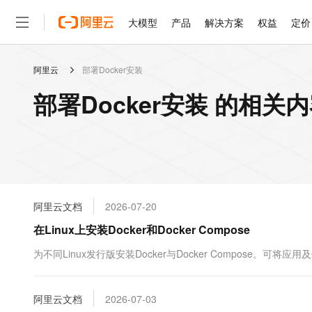
大模型
产品
解决方案
权益
定价
阿里云
部署Docker安装
大模型
产品
解决方案
权益
定价
云市场
伙伴
服务
了解阿里云
精选产品
精选解决方案
普惠上云
产品定价
精选商城
成为销售伙伴
售前咨询
为什么选择阿里云
千问AI平台
部署Docker安装 的相关
了解云产品的定价详情
大模型服务平台百炼
千问办公，解锁你的工作
普惠上云 官方力荐
分销伙伴
在线服务
网站建设
什么是云计算
大
大模型服务与应用平台
企业级Agent产品，直接
云服务器38元/年起，超
咨询伙伴
多端小程序
技术领先
云上成本管理
售后服务
轻量应用服务器
Agency Agents：拥
官方推荐返现计划
大模型
精选产品
精选解决方案
Salesforce 国际版订阅
稳定可靠
管理和优化成本
推荐新用户得奖励，单订单
销售伙伴合作计划
自助服务
友盟天域
安全合规
人工智能与机器学习
AI
文本生成
云数据库 RDS
HappyHorse 打造一
云工开物
无影生态合作计划
在线服务
阿里云文档
2026-07-20
观测云
分析师报告
高校专属算力普惠，学生认
计算
互联网应用开发
Qwen3.8-Max
HOT
Salesforce On Alibaba C
工单服务
在Linux上安装Docker和Docker Compose
智能体时代全能旗舰模型
Tuya 物联网平台阿里云
研究报告与白皮书
人工智能平台 PAI
快速拥有专属 OpenClaw
大模
Consulting Partner 合
大数据
容器
免费试用
短信专区
一站式AI开发、训练和推
为不同Linux发行版安装Docker与Docker Compose
蓝凌 OA
Qwen3.7-Plus
AI 大模型销售与服务生
现代化应用
存储
天池大赛
能看、能想、能动手的多模
云解析DNS
解决方案免费试用 新老
电子合同
最高领取价值200元试用
安全
阿里云文档
网络与CDN
2026-07-03
AI 算法大赛
Qwen3-VL-Plus
畅捷通