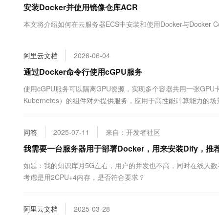
安装Docker并使用镜像仓库ACR
大数据开发治理平台 Data
AI 产品 免费试用
网络
安全
云开发大赛
Tableau 订阅
1亿+ 大模型 tokens 和 
本文将介绍如何在云服务器ECS中安装和使用Docker与Docker Co
可观测
入门学习赛
中间件
AI空中课堂在线直播课
云防火墙
140+云产品 免费试用
大模型服务
上云与迁云
云原生的云上边界网络安全
产品新客免费试用，最长1
数据库
阿里云文档
2026-06-04
生态解决方案
千问AI平台-Token Plan
企业出海
大模型ACA认证体验
通过Docker命令行使用cGPU服务
大数据计算
助力企业全员 AI 认知与能
行业生态解决方案
政企业务
使用cGPU服务可以隔离GPU资源，实现多个容器共用一张GPU卡。该服务作为
媒体服务
千问AI平台-模型体验
开发者生态解决方案
Kubernetes）的组件对外提供服务，应用于高性能计算能力
在线体验全尺寸、多种模态
企业服务与云通信
加速计算任务。本文介绍如何通过安装并使用cGPU服务。
AI 开发和 AI 应用解决
Happy 系列大模型
域名与网站
问答
2025-07-11
来自：开发者社区
我需要一台服务器用于部署Docker，用来安装Dify，
终端用户计算
如题：我的知识库月5G左右，用户的并发也不高，同时在线人数不
Serverless
大模型解决方案
考虑是用2CPU+4内存，是否符合要求？
开发工具
快速部署 Dify，高效搭建 
阿里云文档
2025-03-28
迁移与运维管理