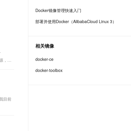
文戏情感细腻自然，动作戏激烈拳拳到肉，实现更强表演能力
支持中英文自由切换，具备更强的噪声鲁棒性
ernetes 版 ACK
云聚AI 严选权益
AI 原生数据库服务发布
SSL 证书
Docker镜像管理快速入门
，一键激活高效办公新体验
理容器应用的 K8s 服务
精选AI产品，从模型到应用全链提效
Agent 数据网关
堡垒机
部署并使用Docker（AlibabaCloud Linux 3）
AI 用量加速计划
云原生数据库 PolarDB
应用
防火墙
、识别商机，让客服更高效、服务更出色。
新老同享，达量后返
Agentic Database 发布
千问办公
主机安全
NEW
的智能体编程平台
一站式AI生产力平台
相关镜像
r
AI 应用及服务市场
伶鹊
docker-ce
资源，以
企业级人与Agent协作平台，接入和调度多个数字员工
智能客服平台，对话机器人、对话分析、智能外呼
AI 应用
docker-toolbox
大模型服务平台百炼 - 全妙
大模型
应用创作平台
多模态内容创作工具，已接入 DeepSeek
自然语言处理
数据标注
我目前
机器学习
息提取
与 AI 智能体进行实时音视频通话
从文本、图片、视频中提取结构化的属性信息
构建支持视频理解的 AI 音视频实时通话应用