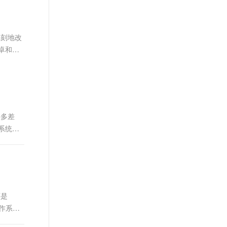
文戏情感细腻自然，动作戏激烈拳拳到肉，实现更强表演能力
支持中英文自由切换，具备更强的噪声鲁棒性
ernetes 版 ACK
地址：
云聚AI 严选权益
AI 原生数据库服务发布
SSL 证书
，一键激活高效办公新体验
理容器应用的 K8s 服务
精选AI产品，从模型到应用全链提效
Agent 数据网关
https://www.aliyun.com/product/mobilepaas/mpaas
堡垒机
深刻地改
AI 用量加速计划
云原生数据库 PolarDB
应用
防火墙
卓和
、识别商机，让客服更高效、服务更出色。
新老同享，达量后返
Agentic Database 发布
千问办公
主机安全
NEW
的智能体编程平台
一站式AI生产力平台
AI 应用及服务市场
伶鹊
企业级人与Agent协作平台，接入和调度多个数字员工
智能客服平台，对话机器人、对话分析、智能外呼
许多差
AI 应用
系统以
大模型服务平台百炼 - 全妙
大模型
应用创作平台
多模态内容创作工具，已接入 DeepSeek
自然语言处理
数据标注
机器学习
还是
息提取
与 AI 智能体进行实时音视频通话
作系
从文本、图片、视频中提取结构化的属性信息
构建支持视频理解的 AI 音视频实时通话应用