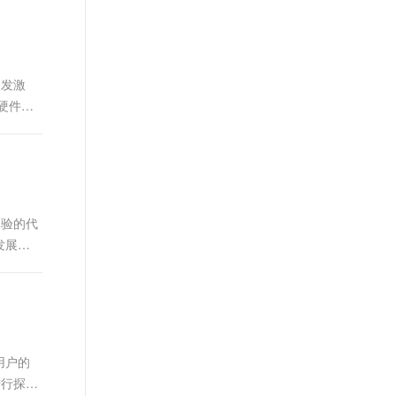
t.diy 一步搞定创意建站
构建大模型应用的安全防护体系
通过自然语言交互简化开发流程,全栈开发支持
通过阿里云安全产品对 AI 应用进行安全防护
愈发激
硬件合
体验的代
发展。
用户的
进行探