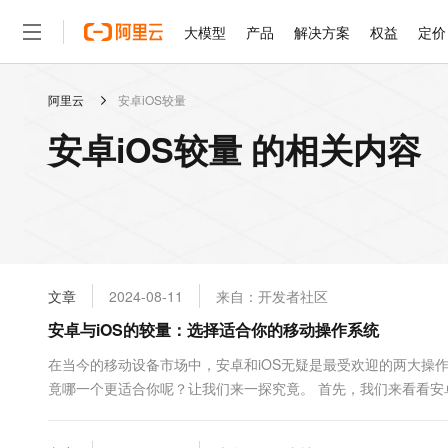
大模型
产品
解决方案
权益
定价
阿里云
安卓iOS较量
大模型
产品
解决方案
权益
定价
云市场
伙伴
服务
了解阿里云
精选产品
精选解决方案
普惠上云
产品定价
精选商城
成为销售伙伴
售前咨询
为什么选择阿里云
千问AI平台
安卓iOS较量 的相关内容
了解云产品的定价详情
大模型服务平台百炼
睿译宝，AI翻译排版一
普惠上云 官方力荐
分销伙伴
在线服务
网站建设
什么是云计算
大
大模型服务与应用平台
上传文档即自动完成翻译和
云服务器38元/年起，超
咨询伙伴
多端小程序
技术领先
云上成本管理
售后服务
轻量应用服务器
GLM-5.2：长任务时代
官方推荐返现计划
大模型
精选产品
精选解决方案
Salesforce 国际版订阅
稳定可靠
管理和优化成本
推荐新用户得奖励，单订单
销售伙伴合作计划
自助服务
友盟天域
安全合规
人工智能与机器学习
AI
文本生成
云数据库 RDS
Hermes Agent，打造
云工开物
无影生态合作计划
在线服务
文章
2024-08-11
来自：开发者社区
观测云
分析师报告
自主进化，持久记忆，越用
高校专属算力普惠，学生认
计算
互联网应用开发
Qwen3.8-Max
HOT
Salesforce On Alibaba C
工单服务
安卓与iOS的较量：选择适合你的移动操作系统
智能体时代全能旗舰模型
Tuya 物联网平台阿里云
研究报告与白皮书
人工智能平台 PAI
快速拥有专属 OpenClaw
大模
Consulting Partner 合
大数据
容器
免费试用
短信专区
一站式AI开发、训练和推
在当今的移动设备市场中，安卓和iOS无疑是最受欢迎的两大操
蓝凌 OA
Qwen3.7-Plus
AI 大模型销售与服务生
现代化应用
竟哪一个更适合你呢？让我们来一探究竟。 首先，我们来看看
存储
天池大赛
能看、能想、能动手的多模
云解析DNS
解决方案免费试用 新老
电子合同
改主题、启动器甚至是系统字体和颜色。这种灵活性使得安卓设备能
最高领取价值200元试用
安全
网络与CDN
AI 算法大赛
Qwen3-VL-Plus
畅捷通