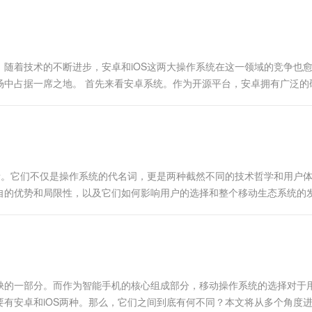
一个 AI 助手
超强辅助，Bol
即刻拥有 DeepSeek-R1 满血版
在企业官网、通讯软件中为客户提供 AI 客服
多种方案随心选，轻松解锁专属 DeepSeek
随着技术的不断进步，安卓和iOS这两大操作系统在这一领域的竞争也
场中占据一席之地。 首先来看安卓系统。作为开源平台，安卓拥有广泛的
样化。从简单...
量。它们不仅是操作系统的代名词，更是两种截然不同的技术哲学和用户
自的优势和局限性，以及它们如何影响用户的选择和整个移动生态系统的
缺的一部分。而作为智能手机的核心组成部分，移动操作系统的选择对于
有安卓和iOS两种。那么，它们之间到底有何不同？本文将从多个角度