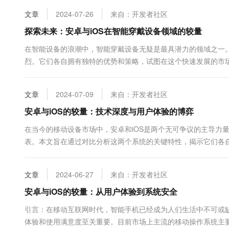
10 分钟在聊天系统中增加
专有云
文章
2024-07-26
来自：开发者社区
探索未来：安卓与iOS在智能穿戴设备领域的较量
在智能设备的浪潮中，智能穿戴设备无疑是最具潜力的领域之一。
烈。它们各自拥有独特的优势和策略，试图在这个快速发展的市
作伙伴和灵活的定制能力，这使得它在智能穿戴设备上的应用更加多
文章
2024-07-09
来自：开发者社区
安卓与iOS的较量：技术深度与用户体验的博弈
在当今的移动设备市场中，安卓和iOS是两个无可争议的主导力
表。本文旨在通过对比分析这两个系统的关键特性，揭示它们各
首先，从技术架构的角度来看，安卓基于Linux内核&#x...
文章
2024-06-27
来自：开发者社区
安卓与iOS的较量：从用户体验到系统安全
引言：在移动互联网时代，智能手机已经成为人们生活中不可或
体验和使用满意度至关重要。目前市场上主流的移动操作系统主要