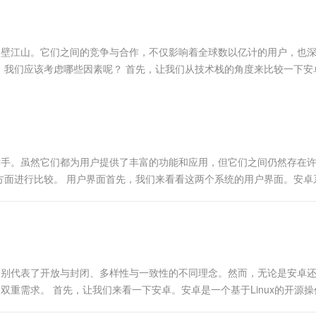
服务生态伙伴
视觉 Coding、空间感知、多模态思考等全面升级
1M上下文，专为长程任务能力而生
云工开物
企业应用
Works
Night Plan 支持 Qwen 3.8-Max
云原生大数据计算服务 MaxCompute
AI 办公
容器服务 Kub
NEW
Red Hat
30+ 款产品免费体验
Data Agent 驱动的一站式 Data+AI 开发治理平台
夜间 5 折，Qwen/Meoo/TokenPlan 客户专享
面向分析的企业级SaaS模式云数据仓库
AI智能应用
提供一站式管
科研合作
ERP
堂（旗舰版）
SUSE
半壁江山。它们之间的竞争与合作，不仅影响着全球数以亿计的用户，也
智能客服
AI 应用构建
大模型原生
CRM
，我们应该考虑哪些因素呢？ 首先，让我们从技术栈的角度来比较一下安
防护产品
2个月
自动承接线索
建站小程序
Qoder
大模型服务平台百炼-应用模版
OA 办公系统
HOT
NEW
面向真实软件
个人版上线、团队版降价；千问3.8-Max首发发尝鲜
丰富多元化的应用模版和解决方案
力提升
财税管理
模板建站
万有无界
大模型服务平台百炼-智能体
400电话
定制建站
的模型效果
灵活可视化地构建企业级 Agent
对手。虽然它们都为用户提供了丰富的功能和应用，但它们之间仍然存在
方案
广告营销
模板小程序
方面进行比较。 用户界面首先，我们来看看这两个系统的用户界面。安卓
秒悟
人工智能平台 PAI
定制小程序
云端极速 AI 
这使得安卓手...
新一代 AI 视频生成模型，深度适配广告营销等场景
AI Native 的算法工程平台，一站式完成建模、训练、推理服务部署
APP 开发
建站系统
分别代表了开放与封闭、多样性与一致性的不同理念。然而，无论是安卓
AI 应用
10分钟微调：让0.6B模型媲美235B模
多模态数据信
双重需求。 首先，让我们来看一下安卓。安卓是一个基于Linux的开源操
型
依托云原生高可用架构,实现Dify私有化部署
用1%尺寸在特定领域达到大模型90%以上效果