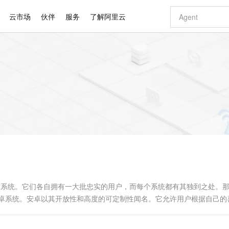
云市场
伙伴
服务
了解阿里云
AI 特惠
数据与 API
成为产品伙伴
企业增值服务
最佳实践
价格计算器
AI 场景体
基础软件
产品伙伴合
阿里云认证
市场活动
配置报价
大模型
自助选配和估算价格
步到位
智启 AI 普惠权益
产品生态集成认证中心
企业支持计划
云上春晚
域名与网站
Qwen Audio：打造专属 AI 语音助手
千问官方 MaaS 平台，为开发者和 Agent 而生，新用户赠送 1 亿 + tokens 额度
一句话生成原生
AI Coding
阿里云Maa
2026 阿里云
云服务器 E
为企业打
数据集
Windows
大模型认证
模型
NEW
NEW
格式还原
值低价云产品抢先购
至高享 1亿+免费 tokens，加速 Al 应用落地
提供智能易用的域名与建站服务
Qwen-Audio-3.0-Realtime 端到端实时语音角色扮演
输入一句话想法,
智能编程，一键
安全可靠、
产品生态伙伴
专家技术服务
云上奥运之旅
弹性计算合作
阿里云中企出
手机三要素
宝塔 Linux
全部认证
价格优势
开源旗舰模型
即刻拥有 DeepSeek-V4-Pro
阿里云 OPC 创新助力计划
千问大模型
一键部署幻兽
AI 电商营销
对象存储 O
大模型
产品生态伙伴工作台
企业增值服务台
云栖战略参考
云存储合作计
云栖大会
身份实名认证
CentOS
训练营
推动算力普惠，释放技术红利
最高返9万
真正可用的 1M 上下文,一次完成代码全链路开发
快速构建应用程序和网站，即刻迈出上云第一步
轻松解锁专属 DeepSeek-V4-Pro
至高百万元 Token 补贴，加速一人公司成长
多元化、高性能、安全可靠的大模型服务
一键购买专属
从图文生成到
云上的中国
数据库合作计
活动全景
短信
Docker
图片和
自进化智能体
5 分钟轻松部署专属 QwenPaw
Token Plan 模型订阅计划
数字证书管理服务（原SSL证书）
高效搭建 AI
AI 广告创作
无影云电脑
企业成长
NEW
HOT
信息公告
看见新力量
云网络合作计
OCR 文字识别
JAVA
越聪明
证享300元代金券
全托管，含MySQL、PostgreSQL、SQL Server、MariaDB多引擎
Qwen3.8-Max 首发尝鲜，限时加量 10 倍，夜间低至2折
实现全站HTTPS，呈现可信的WEB访问
从聊天伙伴进化为能主动干活的本地数字员工
图文、视频一
随时随地安
Kimi-K3
HappyHors
NEW
魔搭 Mode
loud
服务实践
官网公告
Kimi 最新旗舰模型，长程编程与推理利器
让文字生成流
金融模力时刻
Salesforce O
版
发票查验
全能环境
Claude Code + GStack 打造工程团队
千问办公，限时限量积分加倍
Qoder
低代码高效构
AI 建站
短信服务
型
NEW
作计划
计划
创新中心
魔搭 ModelSc
健康状态
理服务
让AI从“聊天伙伴”进化为能干活的“数字员工”
安装技能 GStack，拥有专属 AI 工程团队
你的AI工作搭子，覆盖日常办公高频场景
面向真实软件的智能体编程平台
0 代码专业建
作系统。它们各自拥有一大批忠实的用户，而每个系统都有其独到之处。
客户案例
天气预报查询
操作系统
Deepseek-v4-pro
HappyHors
态合作计划
安卓系统。安卓以其开放性和高度的可定制性闻名。它允许用户根据自己的
态智能体模型
旗舰 MoE 大模型，百万上下文与顶尖推理能力
图生视频，流
同享
万小智 AI 建站低至 15元/月
Qoder CN
AI 短剧/漫剧
云原生数据库 
快递物流查询
WordPress
成为服务伙
够提供更加...
高校合作
点，立即开启云上创新
覆盖公网/内网、递归/权威、移动APP等全场景解析服务
送.CN域名，送备案服务码
基于千问大模型等，支持代码智能生成、研发智能问答
AI助力短剧
GLM-5.2
Wan2.7-T
Ubuntu