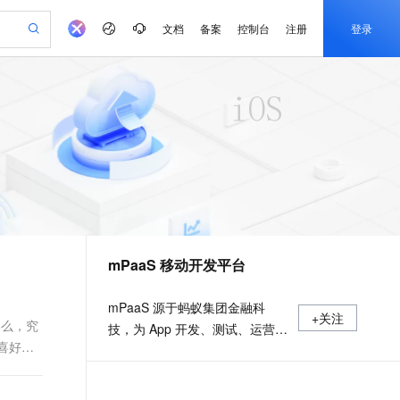
文档
备案
控制台
注册
登录
验
作计划
器
AI 活动
专业服务
服务伙伴合作计划
开发者社区
加入我们
产品动态
服务平台百炼
阿里云 OPC 创新助力计划
一站式生成采购清单，支持单品或批量购买
可编辑精美 PPT 文稿
S产品伙伴计划（繁花）
峰会
CS
造的大模型服务与应用开发平台
Agency Agents：拥有专属领域专家
AI 生产力先锋
Al MaaS 服务伙伴赋能合作
域名
博文
Careers
至高可申请百万元
Qwen3.8-Max 模型上线
 轻松生成专业的 PPT
开启高性价比 AI 编程新体验
弹性可伸缩的云计算服务
先锋实践拓展 AI 生产力的边界
多领域专家智能体,一键组建 AI 虚拟交付团队
Token 补贴，五大权
计划
海大会
伙伴信用分合作计划
商标
问答
社会招聘
益加速 OPC 成功
帕鲁游戏服务器
SS
HappyHorse 打造一站式影视创作平台
飞天发布时刻
HOT
Open Search 向量检索版支
划
备案
电子书
校园招聘
联机服务器，轻松开启游戏
视频创作，一键激活电商全链路生产力
稳定、安全、高性价比、高性能的云存储服务
所见，即是所愿
持视频检索 Pipeline 功能
可视化编排打通从文字构思到成片全链路闭环
更多支持
划
公司注册
镜像站
视频生成
语音识别与合成
 智能体与工作流应用
漫剧工坊：一站式动画创作平台
AI 实训营
应用身份服务 (IDaaS)
合作伙伴培训与认证
mPaaS 移动开发平台
划
上云迁移
站生成，高效打造优质广告素材
全接入的云上超级电脑
通过阿里云百炼高效搭建AI应用,助力高效开发
快速生产连贯的高质量长漫剧
从基础到进阶，Agent 创客手把手教你
OpenClaw 管理能力上线
e-1.1-T2V
Qwen3-TTS-Flash
lScope
我要反馈
查询合作伙伴
畅细腻的高质量视频
离线语音合成大模型，多语言方言自适应，低延迟高稳定
n Alibaba Cloud ISV 合作
代维服务
建企业门户网站
10 分钟搭建微信、支付宝小程序
MaxCompute MaxFrame 提
mPaaS 源于蚂蚁集团金融科
+关注
创新加速
ope
登录合作伙伴管理后台
我要建议
站，无忧落地极速上线
以可视化方式快速构建移动和 PC 门户网站
国内短信简单易用，安全可靠，秒级触达，全球覆盖200+国家和地区。
高效部署网站，快速应用到小程序
供自动弹性内存功能
那么，究
技，为 App 开发、测试、运营及
e-1.1-I2V
Cosyvoice-V3-Flash
喜好更
安全
运维提供云到端的一站式解决方
畅自然，细节丰富
高表现力语音合成大模型，语音克隆听感自然
我要投诉
PolarDB
上云场景组合购
Milvus 弹性伸缩功能新增节
伴
案，致力于提供高效、灵活、稳
漫剧创作，剧本、分镜、视频高效生成
100%兼容MySQL、PostgreSQL，兼容Oracle，支持集中和分布式
覆盖90%+业务场景，专享组合折扣价
点支持范围
2V
VPN
Fun-ASR
定的移动研发、管理平台。 官网