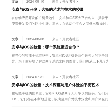
文章
2024-08-10
来自：开发者社区
大数据开发治理平台 Data
AI 产品 免费试用
网络
安全
云开发大赛
Tableau 订阅
安卓与iOS开发：选择的艺术与技术的较量
1亿+ 大模型 tokens 和 
可观测
入门学习赛
中间件
AI空中课堂在线直播课
在移动应用开发的广阔天地中，安卓和iOS两大平台各自占据着
云防火墙
140+云产品 免费试用
大模型服务
变着开发者们的职业生涯。那么，在这两个平台之间做出选择时
上云与迁云
云原生的云上边界网络安全
产品新客免费试用，最长1
数据库
iOS。安卓应用主要使用Java和Kotli...
生态解决方案
千问AI平台-Token Plan
企业出海
大模型ACA认证体验
大数据计算
文章
2024-08-08
来自：开发者社区
助力企业全员 AI 认知与能
行业生态解决方案
政企业务
媒体服务
千问AI平台-模型体验
安卓与iOS的较量：哪个系统更适合你？
开发者生态解决方案
在线体验全尺寸、多种模态
企业服务与云通信
在当今的智能手机市场中，安卓和iOS无疑是两个最强大的竞争
AI 开发和 AI 应用解决
异。为了更好地了解这两个系统之间的差异，我们将从以下几个
Happy 系列大模型
域名与网站
其高度可定制性而闻名，用户可以自由地更改主题、图标和字体等。
终端用户计算
文章
2024-07-31
来自：开发者社区
Serverless
安卓与iOS的较量：技术深度与用户体验的平衡艺术
大模型解决方案
在智能手机的世界里，安卓和iOS是两个无可争议的巨头。它们
开发工具
快速部署 Dify，高效搭建 
iOS，它们都在不断地进化，以满足用户对技术深度和用户体验的
迁移与运维管理
统，它的最大特点就是开放性。这种开放性使得安卓能够适应...