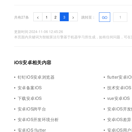
讨。 一、用户体验首先，从用户体验的角度来看，...
共有27条
<
1
2
3
>
跳转至：
GO
更新时间 2024-11-06 12:45:26
本页面内关键词为智能算法引擎基于机器学习所生成，如有任何问题，可在页
iOS安卓相关内容
钉钉iOS安卓浏览器
flutter安卓iO
安卓备案iOS
技术安卓iOS
下载安卓iOS
vue安卓iOS
安卓iOS跨平台
安卓iOS开
安卓iOS开发环境分析
安卓iOS差异
安卓iOS flutter
安卓iOS用