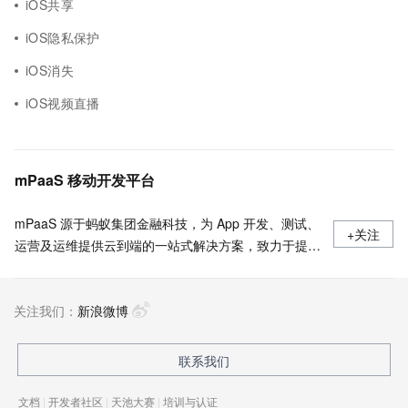
iOS共享
iOS隐私保护
iOS消失
iOS视频直播
mPaaS 移动开发平台
mPaaS 源于蚂蚁集团金融科技，为 App 开发、测试、
+关注
运营及运维提供云到端的一站式解决方案，致力于提供
高效、灵活、稳定的移动研发、管理平台。 官网地
址：
关注我们：
https://www.aliyun.com/product/mobilepaas/mpaas
新浪微博
联系我们
文档
|
开发者社区
|
天池大赛
|
培训与认证