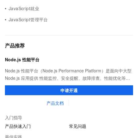
JavaScript就业
JavaScript管理平台
产品推荐
Node.js 性能平台
Node.js 性能平台（Node.js Performance Platform）是面向中大型
Node.js 应用提供 性能监控、安全提醒、故障排查、性能优化等服
务的整体性解决方案。提供完善的工具链和服务，协助客户主动、
申请开通
快速发现和定位线上问题。
产品文档
入门指导
产品快速入门
常见问题
最佳实践