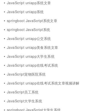
JavaScript uniapp系统文章
JavaScript uniapp系统
springboot JavaScript系统文章
springboot JavaScript系统
JavaScript uniapp公交系统
JavaScript uniapp美食系统文章
JavaScript uniapp大学生系统
JavaScript uniapp在线考试系统
JavaScript宠物医院系统
JavaScript uniapp在线考试系统文章视频讲解
JavaScript员工系统
JavaScript大学生系统
springboot JavaScript大学生系统