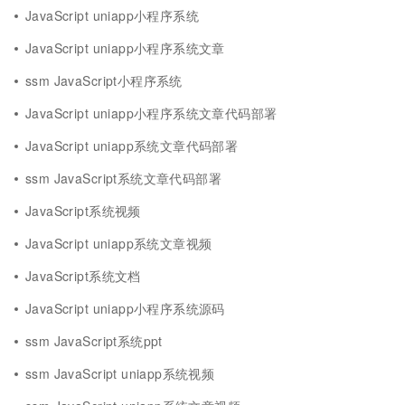
JavaScript uniapp小程序系统
JavaScript uniapp小程序系统文章
ssm JavaScript小程序系统
JavaScript uniapp小程序系统文章代码部署
JavaScript uniapp系统文章代码部署
ssm JavaScript系统文章代码部署
JavaScript系统视频
JavaScript uniapp系统文章视频
JavaScript系统文档
JavaScript uniapp小程序系统源码
ssm JavaScript系统ppt
ssm JavaScript uniapp系统视频