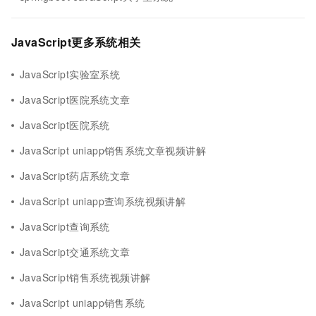
JavaScript更多系统相关
JavaScript实验室系统
JavaScript医院系统文章
JavaScript医院系统
JavaScript uniapp销售系统文章视频讲解
JavaScript药店系统文章
JavaScript uniapp查询系统视频讲解
JavaScript查询系统
JavaScript交通系统文章
JavaScript销售系统视频讲解
JavaScript uniapp销售系统