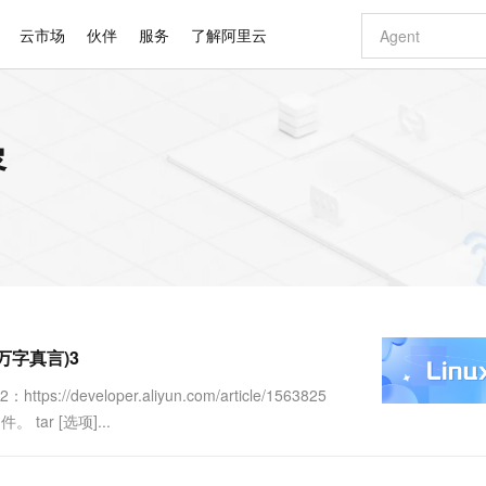
云市场
伙伴
服务
了解阿里云
AI 特惠
数据与 API
成为产品伙伴
企业增值服务
最佳实践
价格计算器
AI 场景体
基础软件
产品伙伴合
阿里云认证
市场活动
配置报价
大模型
容
自助选配和估算价格
步到位
智启 AI 普惠权益
产品生态集成认证中心
企业支持计划
云上春晚
域名与网站
Qwen Audio：打造专属 AI 语音助手
千问官方 MaaS 平台，为开发者和 Agent 而生，新用户赠送 1 亿 + tokens 额度
一句话生成原生
AI Coding
阿里云Maa
2026 阿里云
云服务器 E
为企业打
数据集
Windows
大模型认证
模型
NEW
NEW
格式还原
值低价云产品抢先购
至高享 1亿+免费 tokens，加速 Al 应用落地
提供智能易用的域名与建站服务
Qwen-Audio-3.0-Realtime 端到端实时语音角色扮演
输入一句话想法,
智能编程，一键
安全可靠、
产品生态伙伴
专家技术服务
云上奥运之旅
弹性计算合作
阿里云中企出
手机三要素
宝塔 Linux
全部认证
价格优势
开源旗舰模型
即刻拥有 DeepSeek-V4-Pro
阿里云 OPC 创新助力计划
千问大模型
一键部署幻兽
AI 电商营销
对象存储 O
大模型
产品生态伙伴工作台
企业增值服务台
云栖战略参考
云存储合作计
云栖大会
身份实名认证
CentOS
训练营
推动算力普惠，释放技术红利
最高返9万
真正可用的 1M 上下文,一次完成代码全链路开发
快速构建应用程序和网站，即刻迈出上云第一步
轻松解锁专属 DeepSeek-V4-Pro
至高百万元 Token 补贴，加速一人公司成长
多元化、高性能、安全可靠的大模型服务
一键购买专属
从图文生成到
云上的中国
数据库合作计
活动全景
短信
Docker
图片和
自进化智能体
5 分钟轻松部署专属 QwenPaw
Token Plan 模型订阅计划
数字证书管理服务（原SSL证书）
高效搭建 AI
AI 广告创作
无影云电脑
企业成长
NEW
HOT
信息公告
看见新力量
云网络合作计
OCR 文字识别
JAVA
越聪明
证享300元代金券
全托管，含MySQL、PostgreSQL、SQL Server、MariaDB多引擎
Qwen3.8-Max 首发尝鲜，限时加量 10 倍，夜间低至2折
实现全站 HTTPS，呈现可信的 Web 访问
从聊天伙伴进化为能主动干活的本地数字员工
图文、视频一
随时随地安
Kimi-K3
HappyHors
NEW
魔搭 Mode
loud
服务实践
官网公告
万字真言)3
Kimi 最新旗舰模型，长程编程与推理利器
让文字生成流
金融模力时刻
Salesforce O
版
发票查验
全能环境
Claude Code + GStack 打造工程团队
千问办公，限时限量积分加倍
Qoder
低代码高效构
AI 建站
短信服务
型
NEW
作计划
计划
创新中心
魔搭 ModelSc
健康状态
理服务
让AI从“聊天伙伴”进化为能干活的“数字员工”
安装技能 GStack，拥有专属 AI 工程团队
你的AI工作搭子，覆盖日常办公高频场景
面向真实软件的智能体编程平台
0 代码专业建
eveloper.aliyun.com/article/1563825
客户案例
天气预报查询
操作系统
Deepseek-v4-pro
HappyHors
态合作计划
tar [选项]...
态智能体模型
旗舰 MoE 大模型，百万上下文与顶尖推理能力
图生视频，流
同享
万小智 AI 建站低至 15元/月
Qoder CN
AI 短剧/漫剧
云原生数据库 
快递物流查询
WordPress
成为服务伙
高校合作
点，立即开启云上创新
覆盖公网/内网、递归/权威、移动APP等全场景解析服务
送.CN域名，送备案服务码
基于千问大模型等，支持代码智能生成、研发智能问答
AI助力短剧
GLM-5.2
Wan2.7-T
Ubuntu