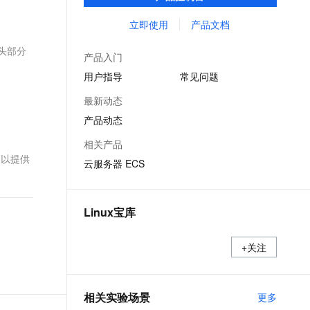
能，在提供云上最佳用户体验的同时，也针
文戏情感细腻自然，动作戏激烈拳拳到肉，实现更强表演能力
支持中英文自由切换，具备更强的噪声鲁棒性
ernetes 版 ACK
云聚AI 严选权益
云安全中心 AI BAS 智能自动
SSL 证书
对阿里云基础设施做了深度的优化。
立即使用
产品文档
，一键激活高效办公新体验
理容器应用的 K8s 服务
精选AI产品，从模型到应用全链提效
化模拟渗透攻击产品发布
堡垒机
件开头部分
AI 用量加速计划
DataWorks ChatBI 会话支持
产品入门
应用
防火墙
、识别商机，让客服更高效、服务更出色。
新老同享，达量后返
上传临时文件分析
用户指导
常见问题
千问办公
主机安全
NEW
最新动态
的智能体编程平台
一站式AI生产力平台
产品动态
AI 应用及服务市场
伶鹊
相关产品
企业级人与Agent协作平台，接入和调度多个数字员工
智能客服平台，对话机器人、对话分析、智能外呼
，以提供
AI 应用
云服务器 ECS
大模型服务平台百炼 - 全妙
大模型
应用创作平台
多模态内容创作工具，已接入 DeepSeek
自然语言处理
Linux宝库
数据标注
+关注
机器学习
息提取
与 AI 智能体进行实时音视频通话
从文本、图片、视频中提取结构化的属性信息
构建支持视频理解的 AI 音视频实时通话应用
相关实验场景
更多