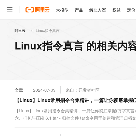
大模型
产品
解决方案
权益
定价
阿里云
Linux指令真言
大模型
产品
解决方案
权益
定价
云市场
伙伴
服务
了解阿里云
精选产品
精选解决方案
普惠上云
产品定价
精选商城
成为销售伙伴
售前咨询
为什么选择阿里云
千问AI平台
Linux指令真言 的相关内
了解云产品的定价详情
大模型服务平台百炼
睿译宝，AI翻译排版一
普惠上云 官方力荐
分销伙伴
在线服务
网站建设
什么是云计算
大
大模型服务与应用平台
上传文档即自动完成翻译和
云服务器38元/年起，超
咨询伙伴
多端小程序
技术领先
云上成本管理
售后服务
轻量应用服务器
GLM-5.2：长任务时代
官方推荐返现计划
大模型
精选产品
精选解决方案
Salesforce 国际版订阅
稳定可靠
管理和优化成本
推荐新用户得奖励，单订单
销售伙伴合作计划
自助服务
友盟天域
安全合规
人工智能与机器学习
AI
文本生成
云数据库 RDS
Hermes Agent，打造
云工开物
无影生态合作计划
在线服务
文章
2024-07-09
来自：开发者社区
观测云
分析师报告
自主进化，持久记忆，越用
高校专属算力普惠，学生认
计算
互联网应用开发
Qwen3.8-Max
HOT
Salesforce On Alibaba C
工单服务
【Linux】Linux常用指令合集精讲，一篇让你彻底掌握(
智能体时代全能旗舰模型
Tuya 物联网平台阿里云
研究报告与白皮书
人工智能平台 PAI
快速拥有专属 OpenClaw
大模
Consulting Partner 合
大数据
容器
免费试用
短信专区
一站式AI开发、训练和推
【Linux】Linux常用指令合集精讲，一篇让你彻底掌握(万字真言)2：https://d
蓝凌 OA
Qwen3.7-Plus
AI 大模型销售与服务生
现代化应用
六、打包与压缩 6.1 tar - 归档文件 tar命令用于创建和管理归档文件。 
存储
天池大赛
能看、能想、能动手的多模
云解析DNS
解决方案免费试用 新老
电子合同
最高领取价值200元试用
安全
网络与CDN
AI 算法大赛
Qwen3-VL-Plus
畅捷通