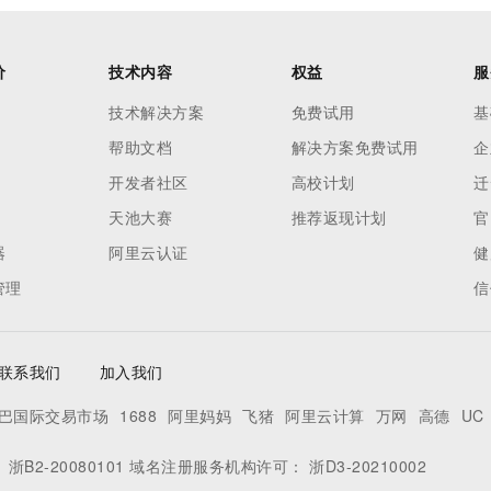
价
技术内容
权益
服
技术解决方案
免费试用
基
帮助文档
解决方案免费试用
企
开发者社区
高校计划
迁
天池大赛
推荐返现计划
官
器
阿里云认证
健
管理
信
联系我们
加入我们
巴国际交易市场
1688
阿里妈妈
飞猪
阿里云计算
万网
高德
UC
：
浙B2-20080101
域名注册服务机构许可：
浙D3-20210002