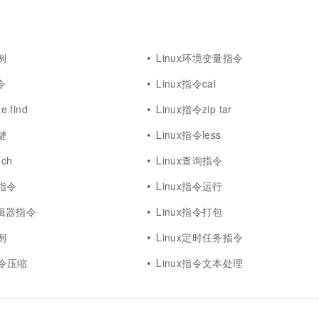
一个 AI 助手
超强辅助，Bol
即刻拥有 DeepSeek-R1 满血版
在企业官网、通讯软件中为客户提供 AI 客服
多种方案随心选，轻松解锁专属 DeepSeek
例
Linux环境变量指令
令
Linux指令cal
e find
Linux指令zip tar
键
Linux指令less
uch
Linux查询指令
器指令
Linux指令运行
m编辑器指令
Linux指令打包
例
Linux定时任务指令
x指令压缩
Linux指令文本处理