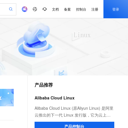
文档
备案
控制台
注册
登录
验
作计划
器
AI 活动
专业服务
服务伙伴合作计划
开发者社区
加入我们
产品动态
服务平台百炼
阿里云 OPC 创新助力计划
一站式生成采购清单，支持单品或批量购买
可编辑精美 PPT 文稿
S产品伙伴计划（繁花）
峰会
CS
造的大模型服务与应用开发平台
Agency Agents：拥有专属领域专家
AI 生产力先锋
Al MaaS 服务伙伴赋能合作
域名
博文
Careers
PolarDB Agentic Database
至高可申请百万元
 轻松生成专业的 PPT
开启高性价比 AI 编程新体验
弹性可伸缩的云计算服务
先锋实践拓展 AI 生产力的边界
发布
多领域专家智能体,一键组建 AI 虚拟交付团队
Token 补贴，五大权
计划
海大会
伙伴信用分合作计划
商标
问答
社会招聘
益加速 OPC 成功
帕鲁游戏服务器
SS
HappyHorse 打造一站式影视创作平台
飞天发布时刻
HOT
秒悟 Meoo CLI 支持一键部
划
备案
电子书
校园招聘
联机服务器，轻松开启游戏
视频创作，一键激活电商全链路生产力
稳定、安全、高性价比、高性能的云存储服务
所见，即是所愿
署项目至阿里云账号
可视化编排打通从文字构思到成片全链路闭环
更多支持
划
公司注册
镜像站
视频生成
语音识别与合成
 智能体与工作流应用
漫剧工坊：一站式动画创作平台
AI 实训营
Flink OSS 支持
合作伙伴培训与认证
产品推荐
划
上云迁移
站生成，高效打造优质广告素材
全接入的云上超级电脑
通过阿里云百炼高效搭建AI应用,助力高效开发
快速生产连贯的高质量长漫剧
从基础到进阶，Agent 创客手把手教你
AssumeRole 角色自定义
e-1.1-T2V
Qwen3-TTS-Flash
lScope
我要反馈
查询合作伙伴
畅细腻的高质量视频
离线语音合成大模型，多语言方言自适应，低延迟高稳定
n Alibaba Cloud ISV 合作
代维服务
建企业门户网站
10 分钟搭建微信、支付宝小程序
Alibaba Cloud Linux
百炼 Qwen3.7-Flash 系列模
创新加速
ope
登录合作伙伴管理后台
我要建议
站，无忧落地极速上线
以可视化方式快速构建移动和 PC 门户网站
国内短信简单易用，安全可靠，秒级触达，全球覆盖200+国家和地区。
高效部署网站，快速应用到小程序
型发布
e-1.1-I2V
Cosyvoice-V3-Flash
Alibaba Cloud Linux (原Aliyun Linux) 是阿里
安全
畅自然，细节丰富
高表现力语音合成大模型，语音克隆听感自然
我要投诉
PolarDB
云推出的下一代 Linux 发行版，它为云上应
上云场景组合购
伴
Qoder CN V1.7.0 发布
漫剧创作，剧本、分镜、视频高效生成
100%兼容MySQL、PostgreSQL，兼容Oracle，支持集中和分布式
覆盖90%+业务场景，专享组合折扣价
用程序环境提供 Linux 社区的最新增强功
2V
VPN
Fun-ASR
产品控制台