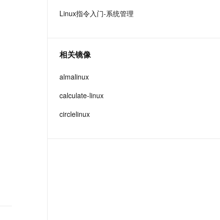
t.diy 一步搞定创意建站
构建大模型应用的安全防护体系
Linux指令入门-系统管理
通过自然语言交互简化开发流程,全栈开发支持
通过阿里云安全产品对 AI 应用进行安全防护
相关镜像
almalinux
calculate-linux
circlelinux