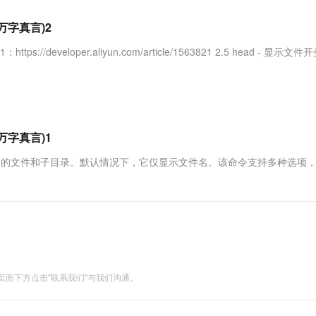
服务生态伙伴
视觉 Coding、空间感知、多模态思考等全面升级
1M上下文，专为长程任务能力而生
云工开物
企业应用
Works
Night Plan 支持 Qwen 3.8-Max
云原生大数据计算服务 MaxCompute
AI 办公
容器服务 Kub
NEW
Red Hat
万字真言)2
30+ 款产品免费体验
Data Agent 驱动的一站式 Data+AI 开发治理平台
夜间 5 折，Qwen/Meoo/TokenPlan 客户专享
面向分析的企业级SaaS模式云数据仓库
AI智能应用
提供一站式管
科研合作
ERP
堂（旗舰版）
SUSE
developer.aliyun.com/article/1563821 2.5 head - 显示文
智能客服
AI 应用构建
大模型原生
CRM
防护产品
2个月
自动承接线索
建站小程序
Qoder
大模型服务平台百炼-应用模版
OA 办公系统
HOT
NEW
面向真实软件
个人版上线、团队版降价；千问3.8-Max首发发尝鲜
丰富多元化的应用模版和解决方案
力提升
财税管理
模板建站
万有无界
大模型服务平台百炼-智能体
万字真言)1
400电话
定制建站
的模型效果
灵活可视化地构建企业级 Agent
显示目录中的文件和子目录。默认情况下，它仅显示文件名。该命令支持多种选项
方案
广告营销
模板小程序
秒悟
人工智能平台 PAI
定制小程序
云端极速 AI 
新一代 AI 视频生成模型，深度适配广告营销等场景
AI Native 的算法工程平台，一站式完成建模、训练、推理服务部署
APP 开发
建站系统
面下方点击"联系我们"与我们沟通。
AI 应用
10分钟微调：让0.6B模型媲美235B模
多模态数据信
型
依托云原生高可用架构,实现Dify私有化部署
用1%尺寸在特定领域达到大模型90%以上效果