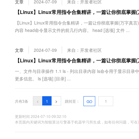
文章
2024-07-09
来自：开发者社区
大数据开发治理平台 Data
AI 产品 免费试用
网络
安全
云开发大赛
Tableau 订阅
【Linux】Linux常用指令合集精讲，一篇让你彻底掌握(
1亿+ 大模型 tokens 和 
可观测
入门学习赛
中间件
AI空中课堂在线直播课
【Linux】Linux常用指令合集精讲，一篇让你彻底掌握(万字真言)1：https://
云防火墙
140+云产品 免费试用
大模型服务
内容 head命令显示文件的前几行内容。 head [选项] 文件 ...
上云与迁云
云原生的云上边界网络安全
产品新客免费试用，最长1
数据库
生态解决方案
千问AI平台-Token Plan
企业出海
大模型ACA认证体验
大数据计算
文章
2024-07-09
来自：开发者社区
助力企业全员 AI 认知与能
行业生态解决方案
政企业务
媒体服务
千问AI平台-模型体验
【Linux】Linux常用指令合集精讲，一篇让你彻底掌握(
开发者生态解决方案
在线体验全尺寸、多种模态
企业服务与云通信
一、文件与目录操作 1.1 ls - 列出目录内容 ls命令用于
AI 开发和 AI 应用解决
更多信息。 ls [选项] [目录] ...
Happy 系列大模型
域名与网站
终端用户计算
共有3条
<
1
>
跳转至：
GO
Serverless
大模型解决方案
更新时间 2024-07-10 09:32:10
开发工具
本页面内关键词为智能算法引擎基于机器学习所生成，如有任何问题，可在页
快速部署 Dify，高效搭建 
迁移与运维管理