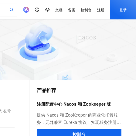
文档
备案
控制台
注册
登录
验
作计划
器
AI 活动
专业服务
服务伙伴合作计划
开发者社区
加入我们
产品动态
服务平台百炼
阿里云 OPC 创新助力计划
一站式生成采购清单，支持单品或批量购买
可编辑精美 PPT 文稿
S产品伙伴计划（繁花）
峰会
CS
造的大模型服务与应用开发平台
Agency Agents：拥有专属领域专家
AI 生产力先锋
Al MaaS 服务伙伴赋能合作
域名
博文
Careers
至高可申请百万元
Qwen3.8-Max 模型上线
 轻松生成专业的 PPT
开启高性价比 AI 编程新体验
弹性可伸缩的云计算服务
先锋实践拓展 AI 生产力的边界
多领域专家智能体,一键组建 AI 虚拟交付团队
Token 补贴，五大权
计划
海大会
伙伴信用分合作计划
商标
问答
社会招聘
益加速 OPC 成功
帕鲁游戏服务器
SS
HappyHorse 打造一站式影视创作平台
飞天发布时刻
HOT
Open Search 向量检索版支
划
备案
电子书
校园招聘
联机服务器，轻松开启游戏
视频创作，一键激活电商全链路生产力
稳定、安全、高性价比、高性能的云存储服务
所见，即是所愿
持视频检索 Pipeline 功能
可视化编排打通从文字构思到成片全链路闭环
更多支持
划
公司注册
镜像站
视频生成
语音识别与合成
 智能体与工作流应用
漫剧工坊：一站式动画创作平台
AI 实训营
应用身份服务 (IDaaS)
合作伙伴培训与认证
产品推荐
划
上云迁移
站生成，高效打造优质广告素材
全接入的云上超级电脑
通过阿里云百炼高效搭建AI应用,助力高效开发
快速生产连贯的高质量长漫剧
从基础到进阶，Agent 创客手把手教你
OpenClaw 管理能力上线
e-1.1-T2V
Qwen3-TTS-Flash
lScope
我要反馈
查询合作伙伴
畅细腻的高质量视频
离线语音合成大模型，多语言方言自适应，低延迟高稳定
n Alibaba Cloud ISV 合作
代维服务
建企业门户网站
10 分钟搭建微信、支付宝小程序
注册配置中心 Nacos 和 Zookeeper 版
MaxCompute MaxFrame 提
创新加速
ope
登录合作伙伴管理后台
我要建议
站，无忧落地极速上线
以可视化方式快速构建移动和 PC 门户网站
国内短信简单易用，安全可靠，秒级触达，全球覆盖200+国家和地区。
高效部署网站，快速应用到小程序
供自动弹性内存功能
大地降
e-1.1-I2V
Cosyvoice-V3-Flash
提供 Nacos 和 ZooKeeper 的商业化托管服
安全
畅自然，细节丰富
高表现力语音合成大模型，语音克隆听感自然
我要投诉
PolarDB
务，无缝兼容 Eureka 协议，实现服务注册与
上云场景组合购
Milvus 弹性伸缩功能新增节
伴
漫剧创作，剧本、分镜、视频高效生成
100%兼容MySQL、PostgreSQL，兼容Oracle，支持集中和分布式
覆盖90%+业务场景，专享组合折扣价
点支持范围
发现、配置管理、分布式锁、分布式队列等
2V
VPN
Fun-ASR
控制台