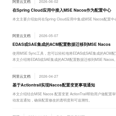
阿里云文档
2026-06-02
大数据开发治理平台 Data
AI 产品 免费试用
网络
安全
云开发大赛
Tableau 订阅
在Spring Cloud应用中接入MSE Nacos作为配置中心
1亿+ 大模型 tokens 和 
可观测
入门学习赛
中间件
AI空中课堂在线直播课
本文主要介绍如何在Spring Cloud应用中集成MSE Naco
云防火墙
140+云产品 免费试用
大模型服务
上云与迁云
云原生的云上边界网络安全
产品新客免费试用，最长1
数据库
生态解决方案
千问AI平台-Token Plan
阿里云文档
2026-05-07
企业出海
大模型ACA认证体验
大数据计算
助力企业全员 AI 认知与能
行业生态解决方案
EDAS或SAE集成的ACM配置数据迁移到MSE Nacos
政企业务
媒体服务
千问AI平台-模型体验
开发者生态解决方案
使用MSE Sync工具，您可以轻松地将EDAS或SAE集成的AC
在线体验全尺寸、多种模态
企业服务与云通信
本文介绍将EDAS或SAE集成的ACM配置数据迁移到MSE Nacos
AI 开发和 AI 应用解决
Happy 系列大模型
域名与网站
阿里云文档
2026-04-27
终端用户计算
基于Actiontrail实现Nacos配置变更事项通知
Serverless
大模型解决方案
本文介绍结合MSE Nacos 配置变更 ActionTrail帮助用户做
动发送通知，确保配置修改的透明度和可追溯性。
开发工具
快速部署 Dify，高效搭建 
迁移与运维管理