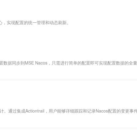
服务生态伙伴
视觉 Coding、空间感知、多模态思考等全面升级
1M上下文，专为长程任务能力而生
云工开物
企业应用
Works
Night Plan 支持 Qwen 3.8-Max
云原生大数据计算服务 MaxCompute
AI 办公
容器服务 Kub
NEW
Red Hat
30+ 款产品免费体验
Data Agent 驱动的一站式 Data+AI 开发治理平台
夜间 5 折，Qwen/Meoo/TokenPlan 客户专享
面向分析的企业级SaaS模式云数据仓库
AI智能应用
提供一站式管
科研合作
ERP
堂（旗舰版）
SUSE
s配置中心，实现配置的统一管理和动态刷新。
智能客服
AI 应用构建
大模型原生
CRM
防护产品
2个月
自动承接线索
建站小程序
Qoder
大模型服务平台百炼-应用模版
OA 办公系统
HOT
NEW
面向真实软件
个人版上线、团队版降价；千问3.8-Max首发发尝鲜
丰富多元化的应用模版和解决方案
力提升
财税管理
模板建站
万有无界
大模型服务平台百炼-智能体
400电话
定制建站
M配置数据同步到MSE Nacos，只需进行简单的配置即可实现配置数据的全
的模型效果
灵活可视化地构建企业级 Agent
。
方案
广告营销
模板小程序
秒悟
人工智能平台 PAI
定制小程序
云端极速 AI 
新一代 AI 视频生成模型，深度适配广告营销等场景
AI Native 的算法工程平台，一站式完成建模、训练、推理服务部署
APP 开发
建站系统
配置审计。通过集成Actiontrail，用户能够详细跟踪和记录Nacos配置的变更
AI 应用
10分钟微调：让0.6B模型媲美235B模
多模态数据信
型
依托云原生高可用架构,实现Dify私有化部署
用1%尺寸在特定领域达到大模型90%以上效果