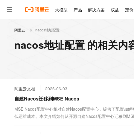
大模型
产品
解决方案
权益
定价
阿里云
nacos地址配置
大模型
产品
解决方案
权益
定价
云市场
伙伴
服务
了解阿里云
精选产品
精选解决方案
普惠上云
产品定价
精选商城
成为销售伙伴
售前咨询
为什么选择阿里云
千问AI平台
nacos地址配置 的相关内
了解云产品的定价详情
大模型服务平台百炼
睿译宝，AI翻译排版一
普惠上云 官方力荐
分销伙伴
在线服务
网站建设
什么是云计算
大
大模型服务与应用平台
上传文档即自动完成翻译和
云服务器38元/年起，超
咨询伙伴
多端小程序
技术领先
云上成本管理
售后服务
轻量应用服务器
GLM-5.2：长任务时代
官方推荐返现计划
大模型
精选产品
精选解决方案
Salesforce 国际版订阅
稳定可靠
管理和优化成本
推荐新用户得奖励，单订单
销售伙伴合作计划
自助服务
友盟天域
安全合规
人工智能与机器学习
AI
文本生成
云数据库 RDS
Hermes Agent，打造
云工开物
无影生态合作计划
在线服务
阿里云文档
2026-06-03
观测云
分析师报告
自主进化，持久记忆，越用
高校专属算力普惠，学生认
计算
互联网应用开发
Qwen3.8-Max
HOT
Salesforce On Alibaba C
工单服务
自建Nacos迁移到MSE Nacos
智能体时代全能旗舰模型
Tuya 物联网平台阿里云
研究报告与白皮书
人工智能平台 PAI
快速拥有专属 OpenClaw
大模
Consulting Partner 合
大数据
容器
免费试用
短信专区
一站式AI开发、训练和推
MSE Nacos配置中心相对自建Nacos配置中心，提供了配
蓝凌 OA
Qwen3.7-Plus
AI 大模型销售与服务生
现代化应用
低运维成本。本文介绍如何从开源自建Nacos配置中心迁移到MSE 
存储
天池大赛
能看、能想、能动手的多模
云解析DNS
解决方案免费试用 新老
电子合同
最高领取价值200元试用
安全
网络与CDN
AI 算法大赛
Qwen3-VL-Plus
畅捷通