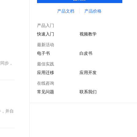
功能。相比开源版具有更强的性能和 SLA 保
文戏情感细腻自然，动作戏激烈拳拳到肉，实现更强表演能力
支持中英文自由切换，具备更强的噪声鲁棒性
ernetes 版 ACK
云聚AI 严选权益
AI 原生数据库服务发布
SSL 证书
障，并提供了丰富完善的监控报警，简单易
产品文档
产品价格
，一键激活高效办公新体验
理容器应用的 K8s 服务
精选AI产品，从模型到应用全链提效
Agent 数据网关
用的控制台运维能力。
堡垒机
AI 用量加速计划
云原生数据库 PolarDB
产品入门
应用
防火墙
、识别商机，让客服更高效、服务更出色。
新老同享，达量后返
Agentic Database 发布
快速入门
视频教学
千问办公
主机安全
NEW
最新活动
的智能体编程平台
一站式AI生产力平台
电子书
白皮书
AI 应用及服务市场
伶鹊
量同步，
最佳实践
企业级人与Agent协作平台，接入和调度多个数字员工
智能客服平台，对话机器人、对话分析、智能外呼
AI 应用
应用迁移
应用开发
大模型服务平台百炼 - 全妙
大模型
在线咨询
应用创作平台
多模态内容创作工具，已接入 DeepSeek
常见问题
联系我们
自然语言处理
数据标注
事件，并自
机器学习
息提取
与 AI 智能体进行实时音视频通话
从文本、图片、视频中提取结构化的属性信息
构建支持视频理解的 AI 音视频实时通话应用