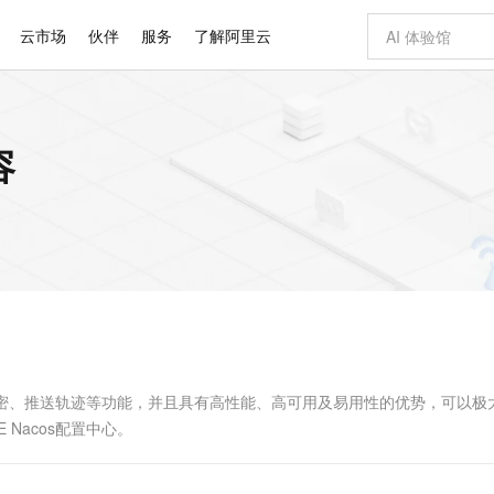
云市场
伙伴
服务
了解阿里云
AI 特惠
数据与 API
成为产品伙伴
企业增值服务
最佳实践
价格计算器
AI 场景体
基础软件
产品伙伴合
阿里云认证
市场活动
配置报价
大模型
容
自助选配和估算价格
步到位
智启 AI 普惠权益
产品生态集成认证中心
企业支持计划
云上春晚
域名与网站
Qwen Audio：打造专属 AI 语音助手
千问官方 MaaS 平台，为开发者和 Agent 而生，新用户赠送 1 亿 + tokens 额度
一句话生成原生
AI Coding
阿里云Maa
2026 阿里云
云服务器 E
为企业打
数据集
Windows
大模型认证
模型
NEW
NEW
格式还原
值低价云产品抢先购
至高享 1亿+免费 tokens，加速 Al 应用落地
提供智能易用的域名与建站服务
Qwen-Audio-3.0-Realtime 端到端实时语音角色扮演
输入一句话想法,
智能编程，一键
安全可靠、
产品生态伙伴
专家技术服务
云上奥运之旅
弹性计算合作
阿里云中企出
手机三要素
宝塔 Linux
全部认证
价格优势
开源旗舰模型
即刻拥有 DeepSeek-V4-Pro
阿里云 OPC 创新助力计划
千问大模型
一键部署幻兽
AI 电商营销
对象存储 O
大模型
产品生态伙伴工作台
企业增值服务台
云栖战略参考
云存储合作计
云栖大会
身份实名认证
CentOS
训练营
推动算力普惠，释放技术红利
最高返9万
真正可用的 1M 上下文,一次完成代码全链路开发
快速构建应用程序和网站，即刻迈出上云第一步
轻松解锁专属 DeepSeek-V4-Pro
至高百万元 Token 补贴，加速一人公司成长
多元化、高性能、安全可靠的大模型服务
一键购买专属
从图文生成到
云上的中国
数据库合作计
活动全景
短信
Docker
图片和
自进化智能体
5 分钟轻松部署专属 QwenPaw
Token Plan 模型订阅计划
数字证书管理服务（原SSL证书）
高效搭建 AI
AI 广告创作
无影云电脑
企业成长
NEW
HOT
信息公告
看见新力量
云网络合作计
OCR 文字识别
JAVA
越聪明
证享300元代金券
全托管，含MySQL、PostgreSQL、SQL Server、MariaDB多引擎
Qwen3.8-Max 首发尝鲜，限时加量 10 倍，夜间低至2折
实现全站HTTPS，呈现可信的WEB访问
从聊天伙伴进化为能主动干活的本地数字员工
图文、视频一
随时随地安
Kimi-K3
HappyHors
NEW
魔搭 Mode
loud
服务实践
官网公告
Kimi 最新旗舰模型，长程编程与推理利器
让文字生成流
金融模力时刻
Salesforce O
版
发票查验
全能环境
Claude Code + GStack 打造工程团队
千问办公，限时限量积分加倍
Qoder
低代码高效构
AI 建站
短信服务
型
NEW
作计划
计划
创新中心
魔搭 ModelSc
健康状态
理服务
让AI从“聊天伙伴”进化为能干活的“数字员工”
安装技能 GStack，拥有专属 AI 工程团队
你的AI工作搭子，覆盖日常办公高频场景
面向真实软件的智能体编程平台
0 代码专业建
置加解密、推送轨迹等功能，并且具有高性能、高可用及易用性的优势，可以极
客户案例
天气预报查询
操作系统
Deepseek-v4-pro
HappyHors
态合作计划
Nacos配置中心。
态智能体模型
旗舰 MoE 大模型，百万上下文与顶尖推理能力
图生视频，流
同享
万小智 AI 建站低至 15元/月
Qoder CN
AI 短剧/漫剧
云原生数据库 
快递物流查询
WordPress
成为服务伙
高校合作
点，立即开启云上创新
覆盖公网/内网、递归/权威、移动APP等全场景解析服务
送.CN域名，送备案服务码
基于千问大模型等，支持代码智能生成、研发智能问答
AI助力短剧
GLM-5.2
Wan2.7-T
Ubuntu