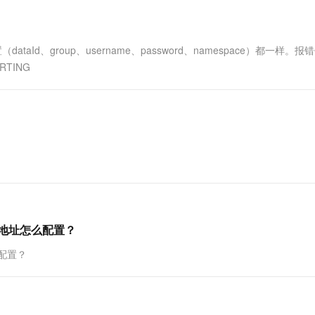
一个 AI 助手
超强辅助，Bol
即刻拥有 DeepSeek-R1 满血版
在企业官网、通讯软件中为客户提供 AI 客服
多种方案随心选，轻松解锁专属 DeepSeek
d、group、username、password、namespace）都一样。报
TARTING
的地址怎么配置？
么配置？