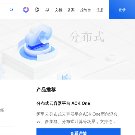
文档
备案
控制台
注册
登录
验
作计划
器
AI 活动
专业服务
服务伙伴合作计划
开发者社区
加入我们
产品动态
服务平台百炼
阿里云 OPC 创新助力计划
一站式生成采购清单，支持单品或批量购买
可编辑精美 PPT 文稿
S产品伙伴计划（繁花）
峰会
CS
造的大模型服务与应用开发平台
Agency Agents：拥有专属领域专家
AI 生产力先锋
Al MaaS 服务伙伴赋能合作
域名
博文
Careers
PolarDB Agentic Database
至高可申请百万元
 轻松生成专业的 PPT
开启高性价比 AI 编程新体验
弹性可伸缩的云计算服务
先锋实践拓展 AI 生产力的边界
发布
多领域专家智能体,一键组建 AI 虚拟交付团队
Token 补贴，五大权
计划
海大会
伙伴信用分合作计划
商标
问答
社会招聘
益加速 OPC 成功
帕鲁游戏服务器
SS
HappyHorse 打造一站式影视创作平台
飞天发布时刻
HOT
秒悟 Meoo CLI 支持一键部
划
备案
电子书
校园招聘
联机服务器，轻松开启游戏
视频创作，一键激活电商全链路生产力
稳定、安全、高性价比、高性能的云存储服务
所见，即是所愿
署项目至阿里云账号
可视化编排打通从文字构思到成片全链路闭环
更多支持
划
公司注册
镜像站
视频生成
语音识别与合成
 智能体与工作流应用
漫剧工坊：一站式动画创作平台
AI 实训营
Flink OSS 支持
合作伙伴培训与认证
产品推荐
划
上云迁移
站生成，高效打造优质广告素材
全接入的云上超级电脑
通过阿里云百炼高效搭建AI应用,助力高效开发
快速生产连贯的高质量长漫剧
从基础到进阶，Agent 创客手把手教你
AssumeRole 角色自定义
e-1.1-T2V
Qwen3-TTS-Flash
lScope
我要反馈
查询合作伙伴
畅细腻的高质量视频
离线语音合成大模型，多语言方言自适应，低延迟高稳定
n Alibaba Cloud ISV 合作
代维服务
建企业门户网站
10 分钟搭建微信、支付宝小程序
分布式云容器平台 ACK One
百炼 Qwen3.7-Flash 系列模
创新加速
ope
登录合作伙伴管理后台
我要建议
站，无忧落地极速上线
以可视化方式快速构建移动和 PC 门户网站
国内短信简单易用，安全可靠，秒级触达，全球覆盖200+国家和地区。
高效部署网站，快速应用到小程序
型发布
介绍
e-1.1-I2V
Cosyvoice-V3-Flash
阿里云分布式云容器平台ACK One面向混合
安全
畅自然，细节丰富
高表现力语音合成大模型，语音克隆听感自然
我要投诉
PolarDB
云、多集群、分布式计算等场景，支持连接
上云场景组合购
伴
Qoder CN V1.7.0 发布
漫剧创作，剧本、分镜、视频高效生成
100%兼容MySQL、PostgreSQL，兼容Oracle，支持集中和分布式
覆盖90%+业务场景，专享组合折扣价
您任何地域、基础设施上的K8s集群，提供一
2V
VPN
Fun-ASR
查看详情