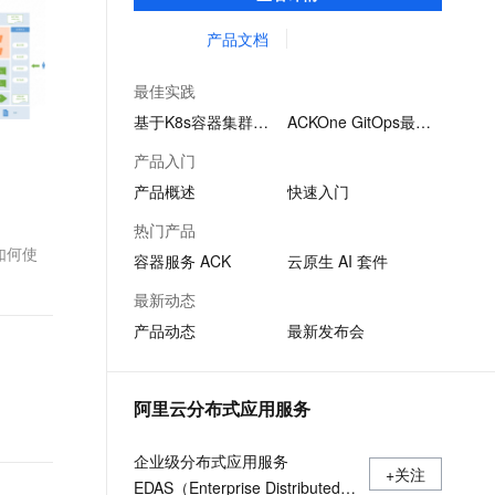
致的社区兼容的API，助力管理分布式云资
文戏情感细腻自然，动作戏激烈拳拳到肉，实现更强表演能力
支持中英文自由切换，具备更强的噪声鲁棒性
ernetes 版 ACK
云聚AI 严选权益
云安全中心 AI BAS 智能自动
SSL 证书
源。
产品文档
，一键激活高效办公新体验
理容器应用的 K8s 服务
精选AI产品，从模型到应用全链提效
化模拟渗透攻击产品发布
堡垒机
AI 用量加速计划
DataWorks ChatBI 会话支持
最佳实践
应用
防火墙
、识别商机，让客服更高效、服务更出色。
新老同享，达量后返
上传临时文件分析
基于K8s容器集群…
ACKOne GitOps最佳…
千问办公
主机安全
NEW
产品入门
的智能体编程平台
一站式AI生产力平台
产品概述
快速入门
AI 应用及服务市场
伶鹊
热门产品
企业级人与Agent协作平台，接入和调度多个数字员工
智能客服平台，对话机器人、对话分析、智能外呼
如何使
AI 应用
容器服务 ACK
云原生 AI 套件
大模型服务平台百炼 - 全妙
大模型
最新动态
应用创作平台
多模态内容创作工具，已接入 DeepSeek
产品动态
最新发布会
自然语言处理
数据标注
阿里云分布式应用服务
机器学习
息提取
与 AI 智能体进行实时音视频通话
企业级分布式应用服务
从文本、图片、视频中提取结构化的属性信息
构建支持视频理解的 AI 音视频实时通话应用
+关注
EDAS（Enterprise Distributed