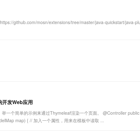
一个 AI 助手
超强辅助，Bol
即刻拥有 DeepSeek-R1 满血版
在企业官网、通讯软件中为客户提供 AI 客服
多种方案随心选，轻松解锁专属 DeepSeek
om/mosn/extensions/tree/master/java-quickstart/java-plu
云架构开发Web应用
例来通过Thymeleaf渲染一个页面。 @Controller public c
 index(ModelMap map) { // 加入一个属性，用来在模板中读取 ...