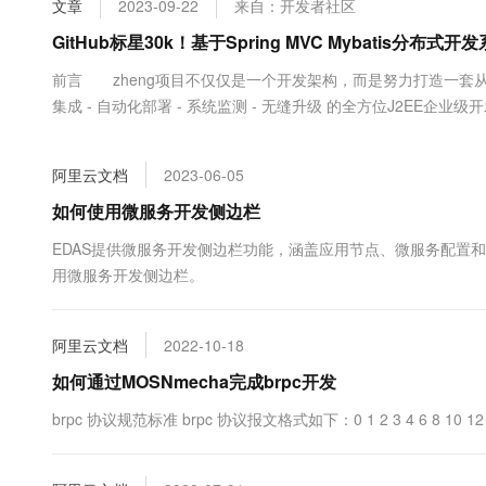
文章
2023-09-22
来自：开发者社区
大数据开发治理平台 Data
AI 产品 免费试用
网络
安全
云开发大赛
Tableau 订阅
GitHub标星30k！基于Spring MVC Mybatis分布式开
1亿+ 大模型 tokens 和 
可观测
入门学习赛
中间件
AI空中课堂在线直播课
前言 zheng项目不仅仅是一个开发架构，而是努力打造一套从 前端模
云防火墙
140+云产品 免费试用
大模型服务
集成 - 自动化部署 - 系统监测 - 无缝升级 的全方位J2EE
上云与迁云
云原生的云上边界网络安全
产品新客免费试用，最长1
数据库
Spring+SpringMVC+Mybatis分布式敏捷开发系统架
生态解决方案
千问AI平台-Token Plan
企业出海
大模型ACA认证体验
理（包括第三方）、微信平台、存储系统、配置中....
大数据计算
阿里云文档
2023-06-05
助力企业全员 AI 认知与能
行业生态解决方案
政企业务
媒体服务
千问AI平台-模型体验
如何使用微服务开发侧边栏
开发者生态解决方案
在线体验全尺寸、多种模态
企业服务与云通信
EDAS提供微服务开发侧边栏功能，涵盖应用节点、微服务配置和服务
AI 开发和 AI 应用解决
用微服务开发侧边栏。
Happy 系列大模型
域名与网站
终端用户计算
阿里云文档
2022-10-18
Serverless
如何通过MOSNmecha完成brpc开发
大模型解决方案
brpc 协议规范标准 brpc 协议报文格式如下：0 1 2 3 4 6 8 10 12 14 16 +--
开发工具
快速部署 Dify，高效搭建 
迁移与运维管理