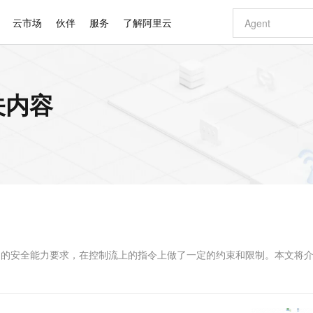
云市场
伙伴
服务
了解阿里云
AI 特惠
数据与 API
成为产品伙伴
企业增值服务
最佳实践
价格计算器
AI 场景体
基础软件
产品伙伴合
阿里云认证
市场活动
配置报价
大模型
关内容
自助选配和估算价格
步到位
智启 AI 普惠权益
产品生态集成认证中心
企业支持计划
云上春晚
域名与网站
Qwen Audio：打造专属 AI 语音助手
千问官方 MaaS 平台，为开发者和 Agent 而生，新用户赠送 1 亿 + tokens 额度
一句话生成原生
AI Coding
阿里云Maa
2026 阿里云
云服务器 E
为企业打
数据集
Windows
大模型认证
模型
NEW
NEW
格式还原
值低价云产品抢先购
至高享 1亿+免费 tokens，加速 Al 应用落地
提供智能易用的域名与建站服务
Qwen-Audio-3.0-Realtime 端到端实时语音角色扮演
输入一句话想法,
智能编程，一键
安全可靠、
产品生态伙伴
专家技术服务
云上奥运之旅
弹性计算合作
阿里云中企出
手机三要素
宝塔 Linux
全部认证
价格优势
开源旗舰模型
即刻拥有 DeepSeek-V4-Pro
阿里云 OPC 创新助力计划
千问大模型
一键部署幻兽
AI 电商营销
对象存储 O
大模型
产品生态伙伴工作台
企业增值服务台
云栖战略参考
云存储合作计
云栖大会
身份实名认证
CentOS
训练营
推动算力普惠，释放技术红利
最高返9万
真正可用的 1M 上下文,一次完成代码全链路开发
快速构建应用程序和网站，即刻迈出上云第一步
轻松解锁专属 DeepSeek-V4-Pro
至高百万元 Token 补贴，加速一人公司成长
多元化、高性能、安全可靠的大模型服务
一键购买专属
从图文生成到
云上的中国
数据库合作计
活动全景
短信
Docker
图片和
自进化智能体
5 分钟轻松部署专属 QwenPaw
Token Plan 模型订阅计划
数字证书管理服务（原SSL证书）
高效搭建 AI
AI 广告创作
无影云电脑
企业成长
NEW
HOT
信息公告
看见新力量
云网络合作计
OCR 文字识别
JAVA
越聪明
证享300元代金券
全托管，含MySQL、PostgreSQL、SQL Server、MariaDB多引擎
Qwen3.8-Max 首发尝鲜，限时加量 10 倍，夜间低至2折
实现全站HTTPS，呈现可信的WEB访问
从聊天伙伴进化为能主动干活的本地数字员工
图文、视频一
随时随地安
Kimi-K3
HappyHors
NEW
魔搭 Mode
loud
服务实践
官网公告
Kimi 最新旗舰模型，长程编程与推理利器
让文字生成流
金融模力时刻
Salesforce O
版
发票查验
全能环境
Claude Code + GStack 打造工程团队
千问办公，限时限量积分加倍
Qoder
低代码高效构
AI 建站
短信服务
型
NEW
作计划
计划
创新中心
魔搭 ModelSc
健康状态
理服务
让AI从“聊天伙伴”进化为能干活的“数字员工”
安装技能 GStack，拥有专属 AI 工程团队
你的AI工作搭子，覆盖日常办公高频场景
面向真实软件的智能体编程平台
0 代码专业建
限于云产品的安全能力要求，在控制流上的指令上做了一定的约束和限制。本文将
客户案例
天气预报查询
操作系统
Deepseek-v4-pro
HappyHors
态合作计划
态智能体模型
旗舰 MoE 大模型，百万上下文与顶尖推理能力
图生视频，流
同享
万小智 AI 建站低至 15元/月
Qoder CN
AI 短剧/漫剧
云原生数据库 
快递物流查询
WordPress
成为服务伙
高校合作
点，立即开启云上创新
覆盖公网/内网、递归/权威、移动APP等全场景解析服务
送.CN域名，送备案服务码
基于千问大模型等，支持代码智能生成、研发智能问答
AI助力短剧
GLM-5.2
Wan2.7-T
Ubuntu