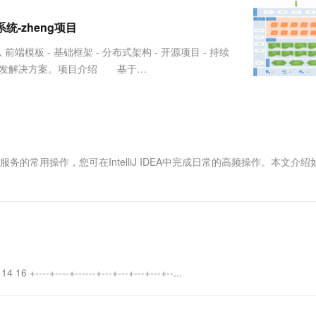
服务生态伙伴
视觉 Coding、空间感知、多模态思考等全面升级
1M上下文，专为长程任务能力而生
云工开物
企业应用
Works
Night Plan 支持 Qwen 3.8-Max
云原生大数据计算服务 MaxCompute
AI 办公
容器服务 Kub
NEW
Red Hat
发系统-zheng项目
30+ 款产品免费体验
Data Agent 驱动的一站式 Data+AI 开发治理平台
夜间 5 折，Qwen/Meoo/TokenPlan 客户专享
面向分析的企业级SaaS模式云数据仓库
AI智能应用
提供一站式管
科研合作
ERP
堂（旗舰版）
SUSE
板 - 基础框架 - 分布式架构 - 开源项目 - 持续
智能客服
AI 应用构建
大模型原生
CRM
企业级开发解决方案。项目介绍 基于
防护产品
2个月
自动承接线索
构，提供整套公共微服务服务模块：内容管理、支付中心、用户管
建站小程序
Qoder
大模型服务平台百炼-应用模版
OA 办公系统
HOT
NEW
面向真实软件
个人版上线、团队版降价；千问3.8-Max首发发尝鲜
丰富多元化的应用模版和解决方案
力提升
财税管理
模板建站
万有无界
大模型服务平台百炼-智能体
400电话
定制建站
的模型效果
灵活可视化地构建企业级 Agent
的常用操作，您可在IntelliJ IDEA中完成日常的高频操作。本文介绍
方案
广告营销
模板小程序
秒悟
人工智能平台 PAI
定制小程序
云端极速 AI 
新一代 AI 视频生成模型，深度适配广告营销等场景
AI Native 的算法工程平台，一站式完成建模、训练、推理服务部署
APP 开发
建站系统
--+----+------+---+---+---+---+--...
AI 应用
10分钟微调：让0.6B模型媲美235B模
多模态数据信
型
依托云原生高可用架构,实现Dify私有化部署
用1%尺寸在特定领域达到大模型90%以上效果