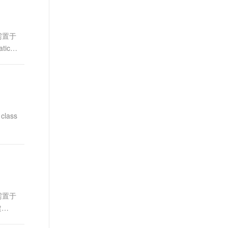
需置于
atic，
lass
需置于
建