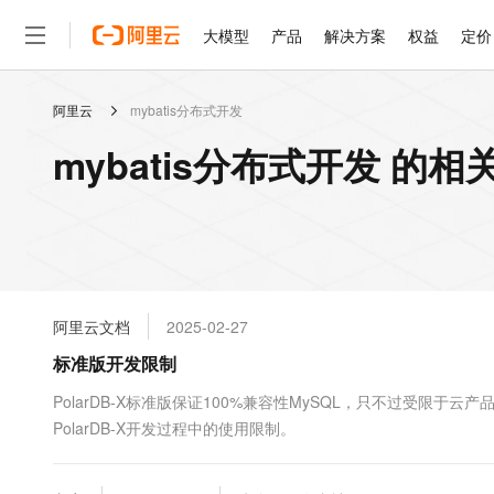
大模型
产品
解决方案
权益
定价
阿里云
mybatis分布式开发
大模型
产品
解决方案
权益
定价
云市场
伙伴
服务
了解阿里云
精选产品
精选解决方案
普惠上云
产品定价
精选商城
成为销售伙伴
售前咨询
为什么选择阿里云
千问AI平台
mybatis分布式开发 的相
了解云产品的定价详情
大模型服务平台百炼
睿译宝，AI翻译排版一
普惠上云 官方力荐
分销伙伴
在线服务
网站建设
什么是云计算
大
大模型服务与应用平台
上传文档即自动完成翻译和
云服务器38元/年起，超
咨询伙伴
多端小程序
技术领先
云上成本管理
售后服务
轻量应用服务器
GLM-5.2：长任务时代
官方推荐返现计划
大模型
精选产品
精选解决方案
Salesforce 国际版订阅
稳定可靠
管理和优化成本
推荐新用户得奖励，单订单
销售伙伴合作计划
自助服务
友盟天域
安全合规
人工智能与机器学习
AI
文本生成
云数据库 RDS
Hermes Agent，打造
云工开物
无影生态合作计划
在线服务
阿里云文档
2025-02-27
观测云
分析师报告
自主进化，持久记忆，越用
高校专属算力普惠，学生认
计算
互联网应用开发
Qwen3.8-Max
HOT
Salesforce On Alibaba C
工单服务
标准版开发限制
智能体时代全能旗舰模型
Tuya 物联网平台阿里云
研究报告与白皮书
人工智能平台 PAI
快速拥有专属 OpenClaw
大模
Consulting Partner 合
大数据
容器
免费试用
短信专区
一站式AI开发、训练和推
PolarDB-X标准版保证100%兼容性MySQL，只不过受
蓝凌 OA
Qwen3.7-Plus
AI 大模型销售与服务生
现代化应用
PolarDB-X开发过程中的使用限制。
存储
天池大赛
能看、能想、能动手的多模
云解析DNS
解决方案免费试用 新老
电子合同
最高领取价值200元试用
安全
网络与CDN
AI 算法大赛
Qwen3-VL-Plus
畅捷通