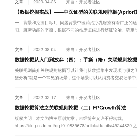
文章
2023-04-26
来自：开发者社区
大数据开发治理平台 Data
AI 产品 免费试用
网络
安全
云开发大赛
Tableau 订阅
【数据挖掘实战】——中医证型的关联规则挖掘(Apriori
1亿+ 大模型 tokens 和 
可观测
入门学习赛
中间件
AI空中课堂在线直播课
一、背景和挖掘目标1、问题背景中医药治疗乳腺癌有着广泛的
云防火墙
140+云产品 免费试用
大模型服务
阳、脏腑功能的平衡，根据不同的临床证候进行辨证论治。确定“
上云与迁云
云原生的云上边界网络安全
产品新客免费试用，最长1
数据库
断恶化病情的哪些后续证侯。找出中医症状间的关联关系和诸多
生态解决方案
千问AI平台-Token Plan
企业出海
大模型ACA认证体验
发展以及为未来临床诊治提供有效借鉴。能够帮助乳腺癌患者手术后
大数据计算
文章
2022-08-04
来自：开发者社区
助力企业全员 AI 认知与能
行业生态解决方案
政企业务
媒体服务
千问AI平台-模型体验
数据挖掘从入门到放弃（四）：手撕（绘）关联规则挖掘
开发者生态解决方案
在线体验全尺寸、多种模态
企业服务与云通信
关联规则简介关联规则挖掘可以让我们从数据集中发现项与项之
AI 开发和 AI 应用解决
篮分析”就是一个常见的场景，这个场景可以从消费者交易记录
Happy 系列大模型
域名与网站
销售或者相关推荐的方式带来更多的销售量。搞懂关联规则中的几个重
的工作原理在实际工作中，我们该如何进行关联规则挖掘关联规则中
终端用户计算
文章
2022-02-17
来自：开发者社区
Serverless
数据挖掘算法之关联规则挖掘（二）FPGrowth算法
大模型解决方案
版权声明：本文为博主原创文章，未经博主允许不得转载。
开发工具
快速部署 Dify，高效搭建 
https://blog.csdn.net/qq1010885678/article/detai
迁移与运维管理
行大量的全表扫描和计算量巨大的自然连接，所以现在几乎已经不再使