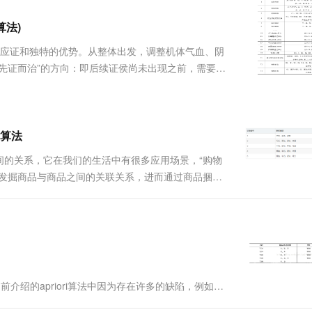
服务生态伙伴
视觉 Coding、空间感知、多模态思考等全面升级
1M上下文，专为长程任务能力而生
云工开物
企业应用
Works
Night Plan 支持 Qwen 3.8-Max
云原生大数据计算服务 MaxCompute
AI 办公
容器服务 Kub
NEW
Red Hat
算法)
30+ 款产品免费体验
Data Agent 驱动的一站式 Data+AI 开发治理平台
夜间 5 折，Qwen/Meoo/TokenPlan 客户专享
面向分析的企业级SaaS模式云数据仓库
AI智能应用
提供一站式管
科研合作
ERP
堂（旗舰版）
SUSE
适应证和独特的优势。从整体出发，调整机体气血、阴
智能客服
AI 应用构建
大模型原生
CRM
先证而治”的方向：即后续证侯尚未出现之前，需要截
防护产品
2个月
自动承接线索
症状间的规律性，并且依据规则分析病因、预测病情
建站小程序
Qoder
大模型服务平台百炼-应用模版
OA 办公系统
HOT
NEW
体质的恢复、生存质量的改善....
面向真实软件
个人版上线、团队版降价；千问3.8-Max首发发尝鲜
丰富多元化的应用模版和解决方案
力提升
财税管理
模板建站
万有无界
大模型服务平台百炼-智能体
算法
400电话
定制建站
的模型效果
灵活可视化地构建企业级 Agent
间的关系，它在我们的生活中有很多应用场景，“购物
方案
广告营销
模板小程序
中发掘商品与商品之间的关联关系，进而通过商品捆绑
秒悟
人工智能平台 PAI
定制小程序
云端极速 AI 
要概念：支持度、置信度、提升度Apriori 算法
新一代 AI 视频生成模型，深度适配广告营销等场景
AI Native 的算法工程平台，一站式完成建模、训练、推理服务部署
重要的概念我举一个....
APP 开发
建站系统
AI 应用
10分钟微调：让0.6B模型媲美235B模
多模态数据信
ls/45244829 之前介绍的apriori算法中因为存在许多的缺陷，例如进
型
依托云原生高可用架构,实现Dify私有化部署
用 在maho...
用1%尺寸在特定领域达到大模型90%以上效果