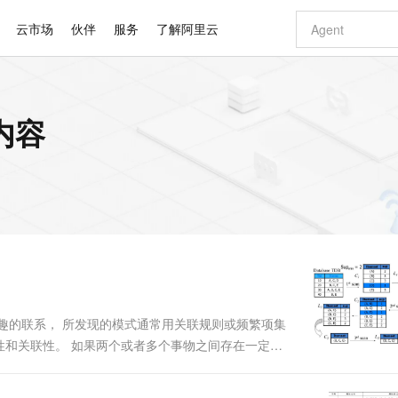
云市场
伙伴
服务
了解阿里云
AI 特惠
数据与 API
成为产品伙伴
企业增值服务
最佳实践
价格计算器
AI 场景体
基础软件
产品伙伴合
阿里云认证
市场活动
配置报价
大模型
内容
自助选配和估算价格
新方式
睿译宝，AI翻译排版一步到位
智启 AI 普惠权益
产品生态集成认证中心
企业支持计划
云上春晚
域名与网站
千问官方 MaaS 平台，为开发者和 Agent 而生，新用户赠送 1 亿 + tokens 额度
Qwen Aud
AI Coding
阿里云Maa
2026 阿里云
云服务器 E
为企业打
数据集
Windows
大模型认证
模型
NEW
NEW
交付可用成果
值低价云产品抢先购
上传文档即自动完成翻译和格式还原
至高享 1亿+免费 tokens，加速 Al 应用落地
提供智能易用的域名与建站服务
智能编程，一键
安全可靠、
产品生态伙伴
专家技术服务
云上奥运之旅
弹性计算合作
阿里云中企出
手机三要素
宝塔 Linux
全部认证
价格优势
有专属领域专家
GLM-5.2：长任务时代开源旗舰模型
阿里云 OPC 创新助力计划
千问大模型
即刻拥有 DeepS
AI 电商营销
对象存储 O
大模型
产品生态伙伴工作台
企业增值服务台
云栖战略参考
云存储合作计
云栖大会
身份实名认证
CentOS
训练营
推动算力普惠，释放技术红利
最高返9万
多领域专家智能体,一键组建 AI 虚拟交付团队
快速构建应用程序和网站，即刻迈出上云第一步
至高百万元 Token 补贴，加速一人公司成长
多元化、高性能、安全可靠的大模型服务
真正可用的 1M 上下文,一次完成代码全链路开发
轻松解锁专属 Dee
从图文生成到
云上的中国
数据库合作计
活动全景
短信
Docker
图片和
站式影视创作平台
Hermes Agent，打造自进化智能体
Token Plan 模型订阅计划
数字证书管理服务（原SSL证书）
5 分钟轻松部署
AI 广告创作
无影云电脑
企业成长
NEW
信息公告
看见新力量
云网络合作计
OCR 文字识别
JAVA
证享300元代金券
可视化编排打通从文字构思到成片全链路闭环
全托管，含MySQL、PostgreSQL、SQL Server、MariaDB多引擎
自主进化，持久记忆，越用越聪明
Qwen3.8-Max 首发尝鲜，限时加量 10 倍，夜间低至2折
实现全站HTTPS，呈现可信的WEB访问
图文、视频一
随时随地安
Kimi-K3
HappyHors
NEW
魔搭 Mode
loud
服务实践
官网公告
Kimi 最新旗舰模型，长程编程与推理利器
让文字生成流
金融模力时刻
Salesforce O
版
发票查验
全能环境
Claude Code + GStack 打造工程团队
千问办公，限时限量积分加倍
Qoder
低代码高效构
AI 建站
短信服务
型
NEW
作计划
计划
创新中心
魔搭 ModelSc
健康状态
理服务
让AI从“聊天伙伴”进化为能干活的“数字员工”
安装技能 GStack，拥有专属 AI 工程团队
你的AI工作搭子，覆盖日常办公高频场景
面向真实软件的智能体编程平台
0 代码专业建
兴趣的联系， 所发现的模式通常用关联规则或频繁项集
客户案例
天气预报查询
操作系统
Deepseek-v4-pro
HappyHors
态合作计划
性和关联性。 如果两个或者多个事物之间存在一定的
态智能体模型
旗舰 MoE 大模型，百万上下文与顶尖推理能力
图生视频，流
同享
万小智 AI 建站低至 15元/月
Qoder CN
AI 短剧/漫剧
云原生数据库 
快递物流查询
WordPress
成为服务伙
其它事物的发生。项集支持度：确定项集的频繁程度置
高校合作
点，立即开启云上创新
覆盖公网/内网、递归/权威、移动APP等全场景解析服务
送.CN域名，送备案服务码
基于千问大模型等，支持代码智能生成、研发智能问答
AI助力短剧
GLM-5.2
Wan2.7-T
解为如下两个主要....
Ubuntu