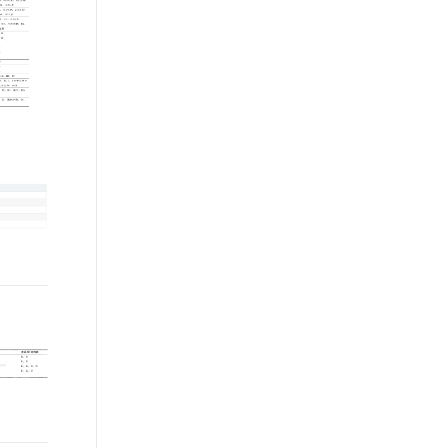
文戏情感细腻自然，动作戏激烈拳拳到肉，实现更强表演能力
支持中英文自由切换，具备更强的噪声鲁棒性
ernetes 版 ACK
云聚AI 严选权益
AI 原生数据库服务发布
SSL 证书
，一键激活高效办公新体验
理容器应用的 K8s 服务
精选AI产品，从模型到应用全链提效
Agent 数据网关
堡垒机
AI 用量加速计划
云原生数据库 PolarDB
应用
防火墙
、识别商机，让客服更高效、服务更出色。
新老同享，达量后返
Agentic Database 发布
千问办公
主机安全
NEW
的智能体编程平台
一站式AI生产力平台
AI 应用及服务市场
伶鹊
企业级人与Agent协作平台，接入和调度多个数字员工
智能客服平台，对话机器人、对话分析、智能外呼
AI 应用
大模型服务平台百炼 - 全妙
大模型
应用创作平台
多模态内容创作工具，已接入 DeepSeek
自然语言处理
数据标注
机器学习
息提取
与 AI 智能体进行实时音视频通话
从文本、图片、视频中提取结构化的属性信息
构建支持视频理解的 AI 音视频实时通话应用