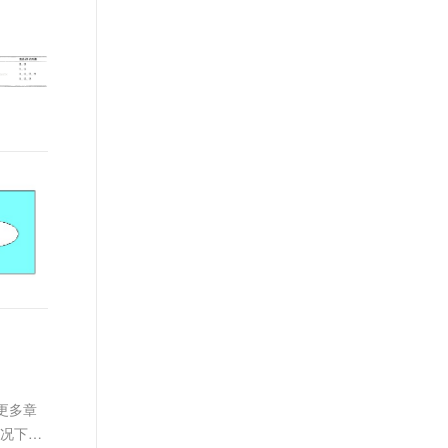
t.diy 一步搞定创意建站
构建大模型应用的安全防护体系
通过自然语言交互简化开发流程,全栈开发支持
通过阿里云安全产品对 AI 应用进行安全防护
，更多章
情况下，