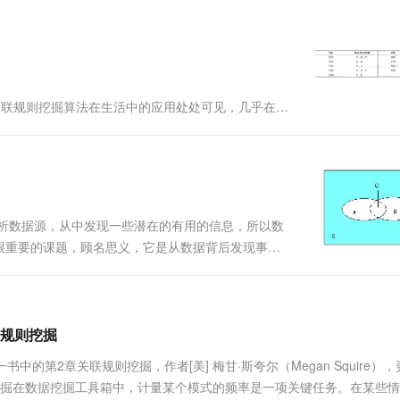
一个 AI 助手
超强辅助，Bol
即刻拥有 DeepSeek-R1 满血版
在企业官网、通讯软件中为客户提供 AI 客服
多种方案随心选，轻松解锁专属 DeepSeek
ails/45230011 关联规则挖掘算法在生活中的应用处处可见，几乎在各
你浏览一本书的时候，可...
析数据源，从中发现一些潜在的有用的信息，所以数
很重要的课题，顾名思义，它是从数据背后发现事物
商场里顾客买的东西发现，30%的顾客会同时购买
一条关联：床单—>枕....
联规则挖掘
中的第2章关联规则挖掘，作者[美] 梅甘·斯夸尔（Megan Squire）
则挖掘在数据挖掘工具箱中，计量某个模式的频率是一项关键任务。在某些