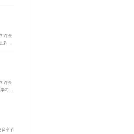
成 许金
是多层
成 许金
先学习如
，更多章节