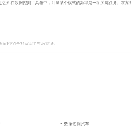
规则挖掘 在数据挖掘工具箱中，计量某个模式的频率是一项关键任务。在某
以发现经常同时出现的两个或者三个项目，就更...
面下方点击"联系我们"与我们沟通。
索
数据挖掘汽车