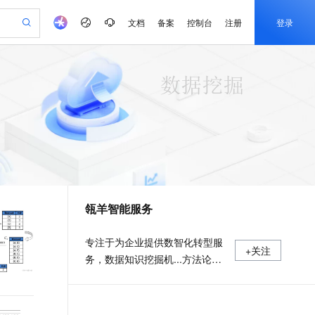
文档
备案
控制台
注册
登录
验
作计划
器
AI 活动
专业服务
服务伙伴合作计划
开发者社区
加入我们
产品动态
服务平台百炼
阿里云 OPC 创新助力计划
一站式生成采购清单，支持单品或批量购买
io：打造专属 AI 语音助手
S产品伙伴计划（繁花）
峰会
CS
造的大模型服务与应用开发平台
一句话生成原生可编辑精美 PPT 文稿
AI 生产力先锋
Al MaaS 服务伙伴赋能合作
域名
博文
Careers
至高可申请百万元
Qwen3.8-Max 模型上线
开启高性价比 AI 编程新体验
弹性可伸缩的云计算服务
Qwen-Audio-3.0-Realtime 端到端实时语音角色扮演
输入一句话想法, 轻松生成专业的 PPT
先锋实践拓展 AI 生产力的边界
Token 补贴，五大权
计划
海大会
伙伴信用分合作计划
商标
问答
社会招聘
益加速 OPC 成功
eek-V4-Pro
SS
一键部署幻兽帕鲁游戏服务器
飞天发布时刻
HOT
Open Search 向量检索版支
划
备案
电子书
校园招聘
pSeek-V4-Pro
视频创作，一键激活电商全链路生产力
稳定、安全、高性价比、高性能的云存储服务
一键购买专属联机服务器，轻松开启游戏
所见，即是所愿
持视频检索 Pipeline 功能
更多支持
划
公司注册
镜像站
视频生成
语音识别与合成
专属 QwenPaw
漫剧工坊：一站式动画创作平台
AI 实训营
HOT
应用身份服务 (IDaaS)
合作伙伴培训与认证
瓴羊智能服务
划
上云迁移
站生成，高效打造优质广告素材
全接入的云上超级电脑
从聊天伙伴进化为能主动干活的本地数字员工
快速生产连贯的高质量长漫剧
从基础到进阶，Agent 创客手把手教你
OpenClaw 管理能力上线
e-1.1-T2V
Qwen3-TTS-Flash
lScope
我要反馈
查询合作伙伴
畅细腻的高质量视频
离线语音合成大模型，多语言方言自适应，低延迟高稳定
n Alibaba Cloud ISV 合作
代维服务
建企业门户网站
10 分钟搭建微信、支付宝小程序
MaxCompute MaxFrame 提
专注于为企业提供数智化转型服
+关注
创新加速
ope
登录合作伙伴管理后台
我要建议
站，无忧落地极速上线
以可视化方式快速构建移动和 PC 门户网站
国内短信简单易用，安全可靠，秒级触达，全球覆盖200+国家和地区。
高效部署网站，快速应用到小程序
供自动弹性内存功能
务，数据知识挖掘机...方法论、
e-1.1-I2V
Cosyvoice-V3-Flash
安全
数据技术与产品、最佳行业实践
畅自然，细节丰富
高表现力语音合成大模型，语音克隆听感自然
我要投诉
PolarDB
上云场景组合购
Milvus 弹性伸缩功能新增节
伴
都能聊！
漫剧创作，剧本、分镜、视频高效生成
100%兼容MySQL、PostgreSQL，兼容Oracle，支持集中和分布式
覆盖90%+业务场景，专享组合折扣价
点支持范围
2V
VPN
Fun-ASR