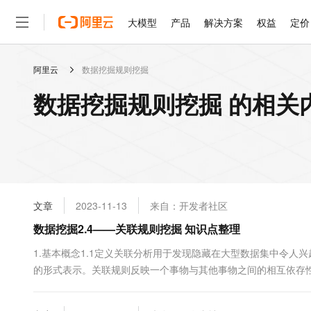
大模型
产品
解决方案
权益
定价
阿里云
数据挖掘规则挖掘
大模型
产品
解决方案
权益
定价
云市场
伙伴
服务
了解阿里云
精选产品
精选解决方案
普惠上云
产品定价
精选商城
成为销售伙伴
售前咨询
为什么选择阿里云
千问AI平台
数据挖掘规则挖掘 的相关
了解云产品的定价详情
大模型服务平台百炼
千问办公，解锁你的工作
普惠上云 官方力荐
分销伙伴
在线服务
网站建设
什么是云计算
大
大模型服务与应用平台
企业级Agent产品，直接
云服务器38元/年起，超
咨询伙伴
多端小程序
技术领先
云上成本管理
售后服务
轻量应用服务器
Agency Agents：拥
官方推荐返现计划
大模型
精选产品
精选解决方案
Salesforce 国际版订阅
稳定可靠
管理和优化成本
推荐新用户得奖励，单订单
销售伙伴合作计划
自助服务
友盟天域
安全合规
人工智能与机器学习
AI
文本生成
云数据库 RDS
HappyHorse 打造一
云工开物
无影生态合作计划
在线服务
文章
2023-11-13
来自：开发者社区
观测云
分析师报告
高校专属算力普惠，学生认
计算
互联网应用开发
Qwen3.8-Max
HOT
Salesforce On Alibaba C
工单服务
数据挖掘2.4——关联规则挖掘 知识点整理
智能体时代全能旗舰模型
Tuya 物联网平台阿里云
研究报告与白皮书
人工智能平台 PAI
快速拥有专属 OpenClaw
大模
Consulting Partner 合
大数据
容器
免费试用
短信专区
一站式AI开发、训练和推
1.基本概念1.1定义关联分析用于发现隐藏在大型数据集中令人
蓝凌 OA
Qwen3.7-Plus
AI 大模型销售与服务生
现代化应用
的形式表示。关联规则反映一个事物与其他事物之间的相互依存
存储
天池大赛
能看、能想、能动手的多模
云解析DNS
解决方案免费试用 新老
电子合同
关联关系， 那么， 其中一个事物发生就能够预测与它相关联的
最高领取价值200元试用
安全
网络与CDN
AI 算法大赛
Qwen3-VL-Plus
信度：确认Y在包含X的事务中出现的频繁程度将关联规则挖掘任务分
畅捷通