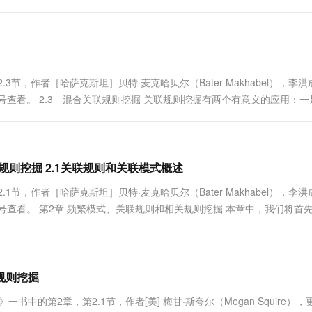
现经常同时出现的两个或者三个项目，就更为有趣了。在本章中，....
，作者［哈萨克斯坦］贝特·麦克哈贝尔（Bater Makhabel），李洪
号查看。 2.3 混合关联规则挖掘 关联规则挖掘有两个有意义的应用：一
 多层次和多维度关联规则挖掘 对于给定的事务数据....
关规则挖掘 2.1关联规则和关联模式概述
，作者［哈萨克斯坦］贝特·麦克哈贝尔（Bater Makhabel），李洪
众号查看。 第2章 频繁模式、关联规则和相关规则挖掘 本章中，我们将首
基准数据评估所有这些方法以便确定频繁模式和规则的兴趣....
联规则挖掘
中的第2章，第2.1节，作者[美] 梅甘·斯夸尔（Megan Squire）