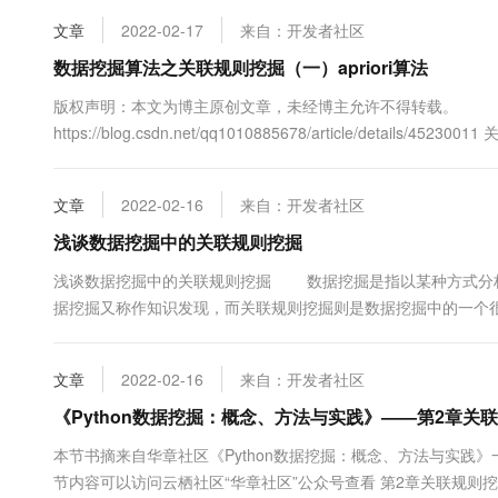
10 分钟在聊天系统中增加
专有云
文章
2022-02-17
来自：开发者社区
数据挖掘算法之关联规则挖掘（一）apriori算法
版权声明：本文为博主原创文章，未经博主允许不得转载。
https://blog.csdn.net/qq1010885678/article/det
个电子商务网站上都可以看到其应用 举个简单的例子 如当当网，在
文章
2022-02-16
来自：开发者社区
浅谈数据挖掘中的关联规则挖掘
浅谈数据挖掘中的关联规则挖掘 数据挖掘是指以某种方式分
据挖掘又称作知识发现，而关联规则挖掘则是数据挖掘中的一个
之间可能存在的关联或者联系。举个最简单的例子，比如通过调查
床单和枕套，而购买床单的人中有80%购买了枕套，这里面就隐藏了
文章
2022-02-16
来自：开发者社区
《Python数据挖掘：概念、方法与实践》——第2章关
本节书摘来自华章社区《Python数据挖掘：概念、方法与实践》一书
节内容可以访问云栖社区“华章社区”公众号查看 第2章关联规