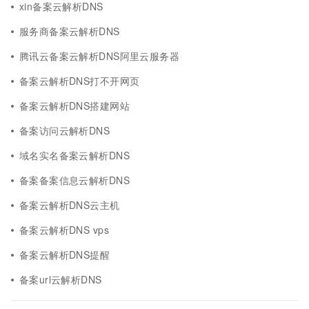
xin备案云解析DNS
服务商备案云解析DNS
腾讯云备案云解析DNS阿里云服务器
备案云解析DNS打不开网页
备案云解析DNS搭建网站
备案访问云解析DNS
域名实名备案云解析DNS
备案备案信息云解析DNS
备案云解析DNS云主机
备案云解析DNS vps
备案云解析DNS提醒
备案url云解析DNS