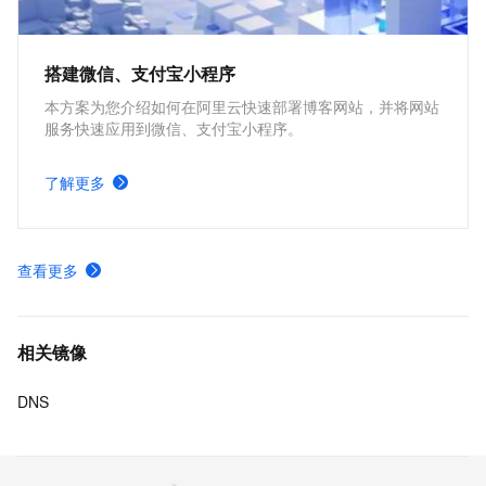
搭建微信、支付宝小程序
本方案为您介绍如何在阿里云快速部署博客网站，并将网站
服务快速应用到微信、支付宝小程序。
了解更多
查看更多
相关镜像
DNS