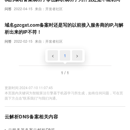
问答
2022-04-15
来自：开发者社区
域名gzcgxt.com备案时还是写的以前接入服务商的IP,与解
析出来的IP不符！
问答
2022-02-15
来自：开发者社区
<
1
>
1 / 1
更新时间 2024-07-10 11:07:45
本页面内关键词为智能算法引擎基于机器学习所生成，如有任何问题，可在页
面下方点击"联系我们"与我们沟通。
云解析DNS备案相关内容
云服务器备案云解析DNS