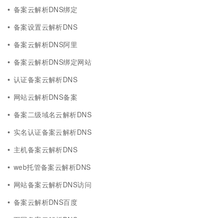
备案云解析DNS绑定
备案设置云解析DNS
备案云解析DNS阿里
备案云解析DNS绑定网站
认证备案云解析DNS
网站云解析DNS备案
备案二级域名云解析DNS
实名认证备案云解析DNS
主机备案云解析DNS
web托管备案云解析DNS
网站备案云解析DNS访问
备案云解析DNS百度