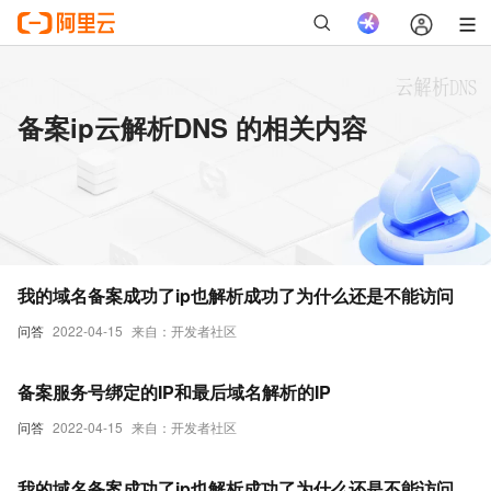
备案ip云解析DNS 的相关内容
我的域名备案成功了ip也解析成功了为什么还是不能访问
问答
2022-04-15
来自：开发者社区
备案服务号绑定的IP和最后域名解析的IP
问答
2022-04-15
来自：开发者社区
我的域名备案成功了ip也解析成功了为什么还是不能访问