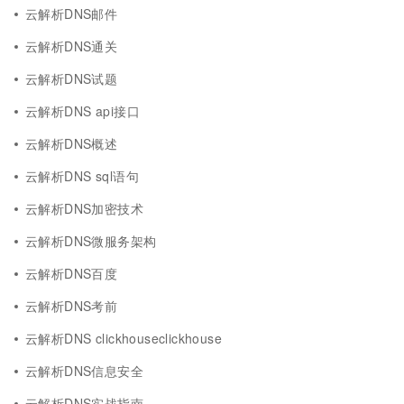
云解析DNS邮件
云解析DNS通关
云解析DNS试题
云解析DNS api接口
云解析DNS概述
云解析DNS sql语句
云解析DNS加密技术
云解析DNS微服务架构
云解析DNS百度
云解析DNS考前
云解析DNS clickhouseclickhouse
云解析DNS信息安全
云解析DNS实战指南