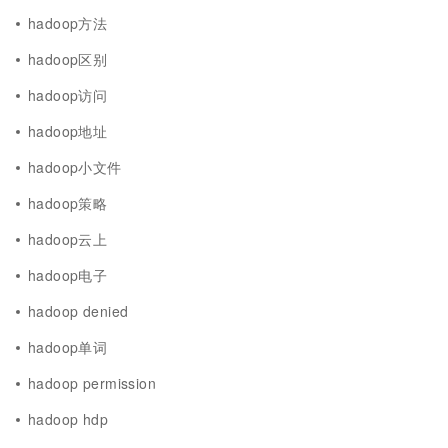
hadoop方法
hadoop区别
hadoop访问
hadoop地址
hadoop小文件
hadoop策略
hadoop云上
hadoop电子
hadoop denied
hadoop单词
hadoop permission
hadoop hdp