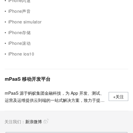
iPhone闪退
iPhone声音
iPhone simulator
iPhone存储
iPhone滚动
iPhone ios10
mPaaS 移动开发平台
mPaaS 源于蚂蚁集团金融科技，为 App 开发、测试、
+关注
运营及运维提供云到端的一站式解决方案，致力于提供
高效、灵活、稳定的移动研发、管理平台。 官网地
址：
关注我们：
https://www.aliyun.com/product/mobilepaas/mpaas
新浪微博