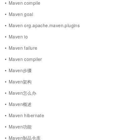
Maven compile
Maven goal
Maven org.apache.maven.plugins
Maven io
Maven failure
Maven compiler
Maven步骤
Maven架构
Maven怎么办
Maven概述
Maven hibernate
Maven功能
Maven制品仓库