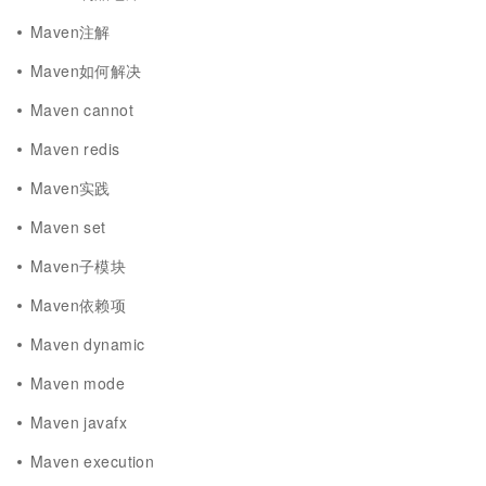
Maven注解
Maven如何解决
Maven cannot
Maven redis
Maven实践
Maven set
Maven子模块
Maven依赖项
Maven dynamic
Maven mode
Maven javafx
Maven execution