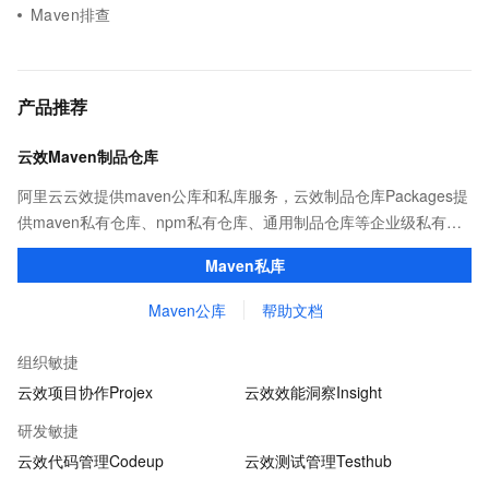
Maven排查
产品推荐
云效Maven制品仓库
阿里云云效提供maven公库和私库服务，云效制品仓库Packages提
供maven私有仓库、npm私有仓库、通用制品仓库等企业级私有制
品仓库，用于maven、npm等软件包和依赖管理。且不限容量、免
Maven私库
费用。
Maven公库
帮助文档
组织敏捷
云效项目协作Projex
云效效能洞察Insight
研发敏捷
云效代码管理Codeup
云效测试管理Testhub