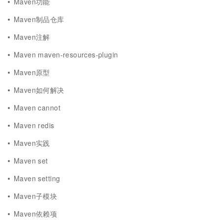
Maven功能
Maven制品仓库
Maven注解
Maven maven-resources-plugin
Maven原型
Maven如何解决
Maven cannot
Maven redis
Maven实践
Maven set
Maven setting
Maven子模块
Maven依赖项