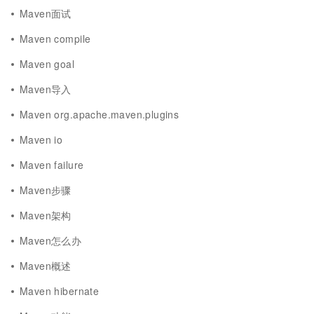
Maven面试
Maven compile
Maven goal
Maven导入
Maven org.apache.maven.plugins
Maven io
Maven failure
Maven步骤
Maven架构
Maven怎么办
Maven概述
Maven hibernate