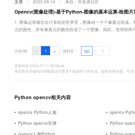
文章
2023-06-14
来自：开发者社区
大数据开发治理平台 Data
AI 产品 免费试用
网络
安全
云开发大赛
Tableau 订阅
Opencv(图像处理)-基于Python-图像的基本运算-给图
1亿+ 大模型 tokens 和 
可观测
入门学习赛
中间件
AI空中课堂在线直播课
1. 图像运算概念在计算机的世界里，图像由一个个像素点组成
云防火墙
140+云产品 免费试用
大模型服务
点的颜色，所有像素点的颜色组成了一个图像。因此，使用矩阵可
上云与迁云
云原生的云上边界网络安全
产品新客免费试用，最长1
数据库
于矩阵的运算。2. 图像运算2.1 add()将两张图片相加（矩阵的各个像素点分
生态解决方案
千问AI平台-Token Plan
企业出海
大模型ACA认证体验
参数：两张大小完全相同的图片。返回值计....
大数据计算
助力企业全员 AI 认知与能
行业生态解决方案
共有2条
<
1
>
跳转至：
GO
政企业务
媒体服务
千问AI平台-模型体验
开发者生态解决方案
在线体验全尺寸、多种模态
更新时间 2024-07-11 09:58:44
企业服务与云通信
本页面内关键词为智能算法引擎基于机器学习所生成，如有任何问题，可在页
AI 开发和 AI 应用解决
Happy 系列大模型
域名与网站
终端用户计算
Python opencv相关内容
Serverless
大模型解决方案
opencv Python人脸
opencv Py
开发工具
快速部署 Dify，高效搭建 
Python opencv车牌
Python op
迁移与运维管理
opencv人脸Python
Python op