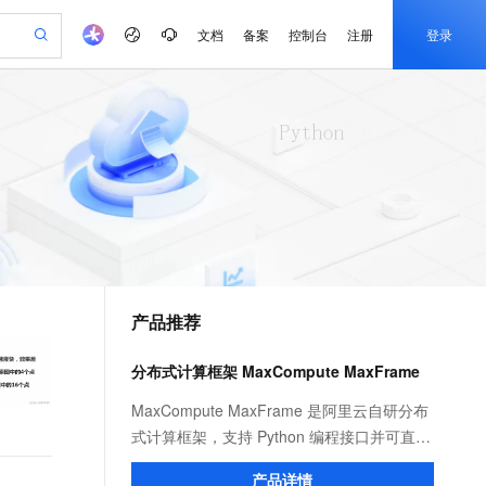
文档
备案
控制台
注册
登录
验
作计划
器
AI 活动
专业服务
服务伙伴合作计划
开发者社区
加入我们
产品动态
服务平台百炼
阿里云 OPC 创新助力计划
一站式生成采购清单，支持单品或批量购买
io：打造专属 AI 语音助手
S产品伙伴计划（繁花）
峰会
CS
造的大模型服务与应用开发平台
一句话生成原生可编辑精美 PPT 文稿
AI 生产力先锋
Al MaaS 服务伙伴赋能合作
域名
博文
Careers
至高可申请百万元
Qwen3.8-Max 模型上线
开启高性价比 AI 编程新体验
弹性可伸缩的云计算服务
Qwen-Audio-3.0-Realtime 端到端实时语音角色扮演
输入一句话想法, 轻松生成专业的 PPT
先锋实践拓展 AI 生产力的边界
Token 补贴，五大权
计划
海大会
伙伴信用分合作计划
商标
问答
社会招聘
益加速 OPC 成功
eek-V4-Pro
SS
一键部署幻兽帕鲁游戏服务器
飞天发布时刻
HOT
Open Search 向量检索版支
划
备案
电子书
校园招聘
pSeek-V4-Pro
视频创作，一键激活电商全链路生产力
稳定、安全、高性价比、高性能的云存储服务
一键购买专属联机服务器，轻松开启游戏
所见，即是所愿
持视频检索 Pipeline 功能
更多支持
划
公司注册
镜像站
视频生成
语音识别与合成
专属 QwenPaw
漫剧工坊：一站式动画创作平台
AI 实训营
HOT
应用身份服务 (IDaaS)
合作伙伴培训与认证
产品推荐
划
上云迁移
站生成，高效打造优质广告素材
全接入的云上超级电脑
从聊天伙伴进化为能主动干活的本地数字员工
快速生产连贯的高质量长漫剧
从基础到进阶，Agent 创客手把手教你
OpenClaw 管理能力上线
e-1.1-T2V
Qwen3-TTS-Flash
lScope
我要反馈
查询合作伙伴
畅细腻的高质量视频
离线语音合成大模型，多语言方言自适应，低延迟高稳定
n Alibaba Cloud ISV 合作
代维服务
建企业门户网站
10 分钟搭建微信、支付宝小程序
分布式计算框架 MaxCompute MaxFrame
MaxCompute MaxFrame 提
创新加速
ope
登录合作伙伴管理后台
我要建议
站，无忧落地极速上线
以可视化方式快速构建移动和 PC 门户网站
国内短信简单易用，安全可靠，秒级触达，全球覆盖200+国家和地区。
高效部署网站，快速应用到小程序
供自动弹性内存功能
e-1.1-I2V
Cosyvoice-V3-Flash
MaxCompute MaxFrame 是阿里云自研分布
安全
畅自然，细节丰富
高表现力语音合成大模型，语音克隆听感自然
我要投诉
PolarDB
式计算框架，支持 Python 编程接口并可直接
上云场景组合购
Milvus 弹性伸缩功能新增节
伴
漫剧创作，剧本、分镜、视频高效生成
100%兼容MySQL、PostgreSQL，兼容Oracle，支持集中和分布式
覆盖90%+业务场景，专享组合折扣价
点支持范围
使用 MaxCompute 计算资源及数据接口，与
2V
VPN
Fun-ASR
产品详情