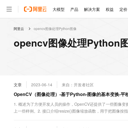
大模型
产品
解决方案
权益
定价
阿里云
opencv图像处理Python图像
大模型
产品
解决方案
权益
定价
云市场
伙伴
服务
了解阿里云
精选产品
精选解决方案
普惠上云
产品定价
精选商城
成为销售伙伴
售前咨询
为什么选择阿里云
千问AI平台
opencv图像处理Pytho
了解云产品的定价详情
大模型服务平台百炼
千问办公，解锁你的工作
普惠上云 官方力荐
分销伙伴
在线服务
网站建设
什么是云计算
大
大模型服务与应用平台
企业级Agent产品，直接
云服务器38元/年起，超
咨询伙伴
多端小程序
技术领先
云上成本管理
售后服务
轻量应用服务器
Agency Agents：拥
官方推荐返现计划
大模型
精选产品
精选解决方案
Salesforce 国际版订阅
稳定可靠
管理和优化成本
推荐新用户得奖励，单订单
销售伙伴合作计划
自助服务
友盟天域
安全合规
人工智能与机器学习
AI
文本生成
云数据库 RDS
HappyHorse 打造一
云工开物
无影生态合作计划
在线服务
文章
2023-06-14
来自：开发者社区
观测云
分析师报告
高校专属算力普惠，学生认
计算
互联网应用开发
Qwen3.8-Max
HOT
Salesforce On Alibaba C
工单服务
OpenCV（图像处理）-基于Python-图像的基本变换-
智能体时代全能旗舰模型
Tuya 物联网平台阿里云
研究报告与白皮书
人工智能平台 PAI
快速拥有专属 OpenClaw
大模
Consulting Partner 合
大数据
容器
免费试用
短信专区
一站式AI开发、训练和推
1. 概述为了方便开发人员的操作，OpenCV还提供了一些图像变
蓝凌 OA
Qwen3.7-Plus
AI 大模型销售与服务生
现代化应用
上一些样例。2. 接口介绍resize()图像缩放函数，用于把图像按指定的尺寸放大或
存储
天池大赛
能看、能想、能动手的多模
云解析DNS
解决方案免费试用 新老
电子合同
fy, interpolation)dst = 生成的目的图像src：需要变换的原图像di
最高领取价值200元试用
安全
网络与CDN
AI 算法大赛
Qwen3-VL-Plus
畅捷通