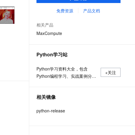
MaxCompute Notebook、镜像管理等功能共
文戏情感细腻自然，动作戏激烈拳拳到肉，实现更强表演能力
支持中英文自由切换，具备更强的噪声鲁棒性
ernetes 版 ACK
云聚AI 严选权益
AI 原生数据库服务发布
SSL 证书
同构成 MaxCompute 完整 Python 开发生
免费资源
产品文档
，一键激活高效办公新体验
理容器应用的 K8s 服务
精选AI产品，从模型到应用全链提效
Agent 数据网关
态。
堡垒机
AI 用量加速计划
云原生数据库 PolarDB
相关产品
应用
防火墙
、识别商机，让客服更高效、服务更出色。
新老同享，达量后返
Agentic Database 发布
MaxCompute
千问办公
主机安全
NEW
的智能体编程平台
一站式AI生产力平台
Python学习站
AI 应用及服务市场
伶鹊
企业级人与Agent协作平台，接入和调度多个数字员工
智能客服平台，对话机器人、对话分析、智能外呼
Python学习资料大全，包含
AI 应用
+关注
Python编程学习、实战案例分
大模型服务平台百炼 - 全妙
大模型
应用创作平台
享、开发者必知词条等内容。
多模态内容创作工具，已接入 DeepSeek
自然语言处理
相关镜像
数据标注
python-release
机器学习
息提取
与 AI 智能体进行实时音视频通话
从文本、图片、视频中提取结构化的属性信息
构建支持视频理解的 AI 音视频实时通话应用