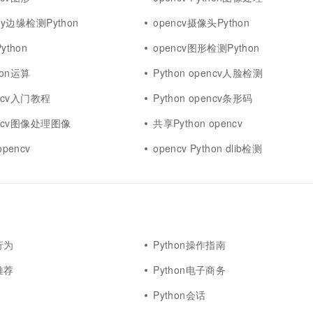
一个 AI 助手
超强辅助，Bol
即刻拥有 DeepSeek-R1 满血版
nny边缘检测Python
opencv摄像头Python
在企业官网、通讯软件中为客户提供 AI 客服
多种方案随心选，轻松解锁专属 DeepSeek
ython
opencv图形检测Python
thon运算
Python opencv人脸检测
encv入门教程
Python opencv条形码
pencv图像处理图像
共享Python opencv
opencv
opencv Python dlib检测
行为
Python操作指南
推荐
Python电子商务
Python会话