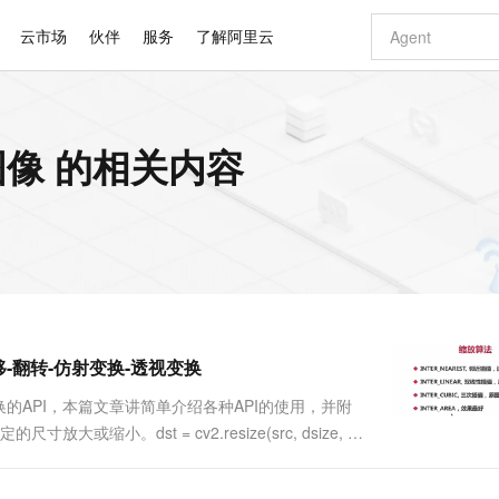
云市场
伙伴
服务
了解阿里云
AI 特惠
数据与 API
成为产品伙伴
企业增值服务
最佳实践
价格计算器
AI 场景体
基础软件
产品伙伴合
阿里云认证
市场活动
配置报价
大模型
n图像 的相关内容
自助选配和估算价格
新方式
睿译宝，AI翻译排版一步到位
智启 AI 普惠权益
产品生态集成认证中心
企业支持计划
云上春晚
域名与网站
千问官方 MaaS 平台，为开发者和 Agent 而生，新用户赠送 1 亿 + tokens 额度
Qwen Aud
AI Coding
阿里云Maa
2026 阿里云
云服务器 E
为企业打
数据集
Windows
大模型认证
模型
NEW
NEW
交付可用成果
值低价云产品抢先购
上传文档即自动完成翻译和格式还原
至高享 1亿+免费 tokens，加速 Al 应用落地
提供智能易用的域名与建站服务
智能编程，一键
安全可靠、
产品生态伙伴
专家技术服务
云上奥运之旅
弹性计算合作
阿里云中企出
手机三要素
宝塔 Linux
全部认证
价格优势
有专属领域专家
GLM-5.2：长任务时代开源旗舰模型
阿里云 OPC 创新助力计划
千问大模型
即刻拥有 DeepS
AI 电商营销
对象存储 O
大模型
产品生态伙伴工作台
企业增值服务台
云栖战略参考
云存储合作计
云栖大会
身份实名认证
CentOS
训练营
推动算力普惠，释放技术红利
最高返9万
多领域专家智能体,一键组建 AI 虚拟交付团队
快速构建应用程序和网站，即刻迈出上云第一步
至高百万元 Token 补贴，加速一人公司成长
多元化、高性能、安全可靠的大模型服务
真正可用的 1M 上下文,一次完成代码全链路开发
轻松解锁专属 Dee
从图文生成到
云上的中国
数据库合作计
活动全景
短信
Docker
图片和
站式影视创作平台
Hermes Agent，打造自进化智能体
Token Plan 模型订阅计划
数字证书管理服务（原SSL证书）
5 分钟轻松部署
AI 广告创作
无影云电脑
企业成长
NEW
信息公告
看见新力量
云网络合作计
OCR 文字识别
JAVA
证享300元代金券
可视化编排打通从文字构思到成片全链路闭环
全托管，含MySQL、PostgreSQL、SQL Server、MariaDB多引擎
自主进化，持久记忆，越用越聪明
Qwen3.8-Max 首发尝鲜，限时加量 10 倍，夜间低至2折
实现全站HTTPS，呈现可信的WEB访问
图文、视频一
随时随地安
Kimi-K3
HappyHors
NEW
魔搭 Mode
loud
服务实践
官网公告
平移-翻转-仿射变换-透视变换
Kimi 最新旗舰模型，长程编程与推理利器
让文字生成流
金融模力时刻
Salesforce O
版
发票查验
全能环境
Claude Code + GStack 打造工程团队
千问办公，限时限量积分加倍
Qoder
低代码高效构
AI 建站
短信服务
型
NEW
作计划
计划
创新中心
魔搭 ModelSc
健康状态
理服务
让AI从“聊天伙伴”进化为能干活的“数字员工”
安装技能 GStack，拥有专属 AI 工程团队
你的AI工作搭子，覆盖日常办公高频场景
面向真实软件的智能体编程平台
0 代码专业建
换的API，本篇文章讲简单介绍各种API的使用，并附
客户案例
天气预报查询
操作系统
Deepseek-v4-pro
HappyHors
态合作计划
缩小。dst = cv2.resize(src, dsize, fx,
态智能体模型
旗舰 MoE 大模型，百万上下文与顶尖推理能力
图生视频，流
同享
万小智 AI 建站低至 15元/月
Qoder CN
AI 短剧/漫剧
云原生数据库 
快递物流查询
WordPress
成为服务伙
size：（x, y）需要变换图像的....
高校合作
点，立即开启云上创新
覆盖公网/内网、递归/权威、移动APP等全场景解析服务
送.CN域名，送备案服务码
基于千问大模型等，支持代码智能生成、研发智能问答
AI助力短剧
GLM-5.2
Wan2.7-T
Ubuntu