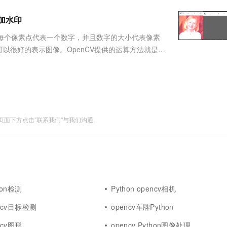
服务生态伙伴
视觉 Coding、空间感知、多模态思考等全面升级
1M上下文，专为长程任务能力而生
云工开物
企业应用
Works
Night Plan 支持 Qwen 3.8-Max
云原生大数据计算服务 MaxCompute
AI 办公
容器服务 Kub
NEW
Red Hat
片加水印
30+ 款产品免费体验
Data Agent 驱动的一站式 Data+AI 开发治理平台
夜间 5 折，Qwen/Meoo/TokenPlan 客户专享
面向分析的企业级SaaS模式云数据仓库
AI智能应用
提供一站式管
科研合作
ERP
堂（旗舰版）
SUSE
，每个像素点代表一个数字，并且数字的大小代表像素
智能客服
AI 应用构建
大模型原生
CRM
以很好的表示图像。OpenCV提供的运算方法就是基
防护产品
2个月
自动承接线索
别对应相加）result = cv2.add(img1,img2)
建站小程序
Qoder
大模型服务平台百炼-应用模版
OA 办公系统
HOT
NEW
面向真实软件
个人版上线、团队版降价；千问3.8-Max首发发尝鲜
丰富多元化的应用模版和解决方案
力提升
财税管理
模板建站
万有无界
大模型服务平台百炼-智能体
400电话
定制建站
的模型效果
灵活可视化地构建企业级 Agent
面下方点击"联系我们"与我们沟通。
方案
广告营销
模板小程序
秒悟
人工智能平台 PAI
定制小程序
云端极速 AI 
新一代 AI 视频生成模型，深度适配广告营销等场景
AI Native 的算法工程平台，一站式完成建模、训练、推理服务部署
APP 开发
建站系统
thon检测
Python opencv相机
AI 应用
10分钟微调：让0.6B模型媲美235B模
多模态数据信
encv目标检测
opencv车牌Python
型
依托云原生高可用架构,实现Dify私有化部署
用1%尺寸在特定领域达到大模型90%以上效果
encv图形
opencv Python图像处理