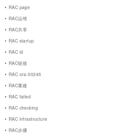
RAC page
RAC运维
RAC共享
RAC startup
RAC id
RAC链接
RAC ora-00245
RAC重建
RAC failed
RAC checking
RAC infrastructure
RAC步骤