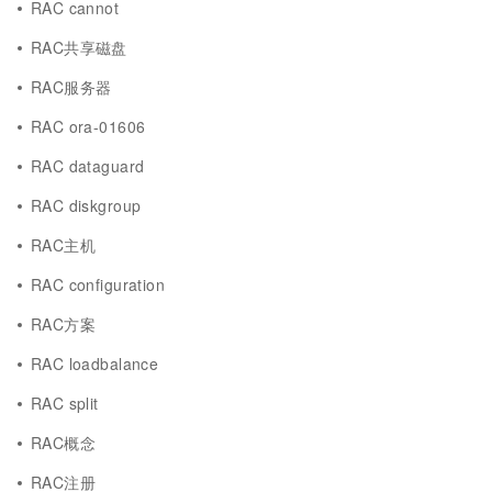
RAC cannot
RAC共享磁盘
RAC服务器
RAC ora-01606
RAC dataguard
RAC diskgroup
RAC主机
RAC configuration
RAC方案
RAC loadbalance
RAC split
RAC概念
RAC注册