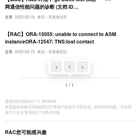
网通信性能问题的诊断 (文档 ID
1674865.1)
文章
2022-02-16
来自：开发者社区
【RAC】ORA-15055: unable to connect to ASM
instanceORA-12547: TNS:lost contact
文章
2022-02-15
来自：开发者社区
<
1
>
1 / 1
更新时间 2024-07-11 09:59:44
本页面内关键词为智能算法引擎基于机器学习所生成，如有任何问题，可在页
面下方点击"联系我们"与我们沟通。
RAC您可能感兴趣