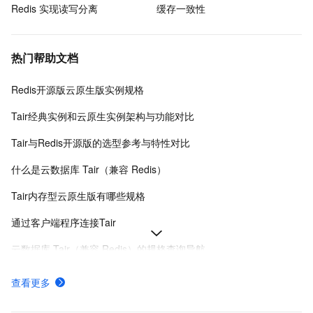
Redis 实现读写分离
缓存一致性
热门帮助文档
Redis开源版云原生版实例规格
Tair经典实例和云原生实例架构与功能对比
Tair与Redis开源版的选型参考与特性对比
什么是云数据库 Tair（兼容 Redis）
Tair内存型云原生版有哪些规格
通过客户端程序连接Tair
云数据库 Tair（兼容 Redis）的规格查询导航
Tair,Redis集群架构的连接模式.组件介绍
查看更多
云数据库Tair（兼容 Redis）的计费项和计费规则