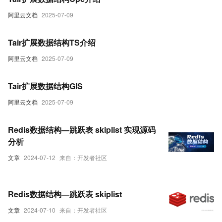
阿里云文档
2025-07-09
Tair扩展数据结构TS介绍
阿里云文档
2025-07-09
Tair扩展数据结构GIS
阿里云文档
2025-07-09
Redis数据结构—跳跃表 skiplist 实现源码
分析
文章
2024-07-12
来自：开发者社区
Redis数据结构—跳跃表 skiplist
文章
2024-07-10
来自：开发者社区