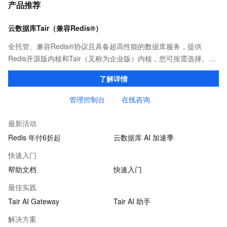
产品推荐
云数据库Tair（兼容Redis®）
全托管、兼容Redis®协议且具备超高性能的数据库服务，提供
Redis开源版内核和Tair（又称为企业版）内核，您可按需选择。保
证亚毫秒级的稳定时延，为应用程序起到加速作用，在对时延有严
了解详情
苛要求的领域提供稳定支撑。
管理控制台
在线咨询
最新活动
Redis 年付6折起
云数据库 AI 加速季
快速入门
帮助文档
快速入门
最佳实践
Tair AI Gateway
Tair AI 助手
解决方案