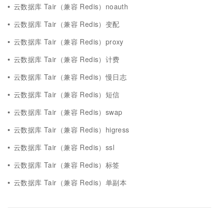
云数据库 Tair（兼容 Redis）noauth
云数据库 Tair（兼容 Redis）变配
云数据库 Tair（兼容 Redis）proxy
云数据库 Tair（兼容 Redis）计费
云数据库 Tair（兼容 Redis）慢日志
云数据库 Tair（兼容 Redis）短信
云数据库 Tair（兼容 Redis）swap
云数据库 Tair（兼容 Redis）higress
云数据库 Tair（兼容 Redis）ssl
云数据库 Tair（兼容 Redis）标签
云数据库 Tair（兼容 Redis）单副本