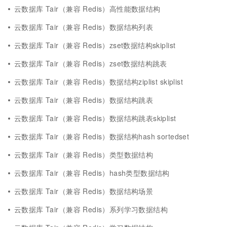
云数据库 Tair（兼容 Redis）高性能数据结构
云数据库 Tair（兼容 Redis）数据结构列表
云数据库 Tair（兼容 Redis）zset数据结构skiplist
云数据库 Tair（兼容 Redis）zset数据结构跳表
云数据库 Tair（兼容 Redis）数据结构ziplist skiplist
云数据库 Tair（兼容 Redis）数据结构跳表
云数据库 Tair（兼容 Redis）数据结构跳表skiplist
云数据库 Tair（兼容 Redis）数据结构hash sortedset
云数据库 Tair（兼容 Redis）类型数据结构
云数据库 Tair（兼容 Redis）hash类型数据结构
云数据库 Tair（兼容 Redis）数据结构场景
云数据库 Tair（兼容 Redis）系列学习数据结构