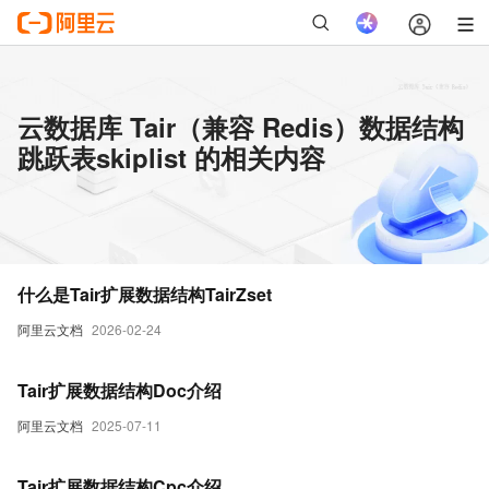
云数据库 Tair（兼容 Redis）数据结构
跳跃表skiplist 的相关内容
什么是Tair扩展数据结构TairZset
阿里云文档
2026-02-24
Tair扩展数据结构Doc介绍
阿里云文档
2025-07-11
Tair扩展数据结构Cpc介绍