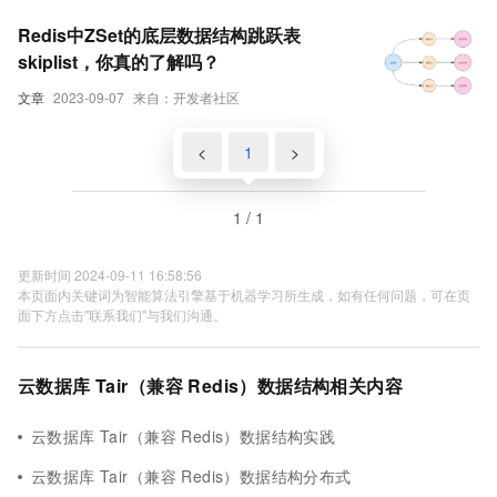
Redis中ZSet的底层数据结构跳跃表
skiplist，你真的了解吗？
文章
2023-09-07
来自：开发者社区
<
1
>
1 / 1
更新时间 2024-09-11 16:58:56
本页面内关键词为智能算法引擎基于机器学习所生成，如有任何问题，可在页
面下方点击"联系我们"与我们沟通。
云数据库 Tair（兼容 Redis）数据结构相关内容
云数据库 Tair（兼容 Redis）数据结构实践
云数据库 Tair（兼容 Redis）数据结构分布式